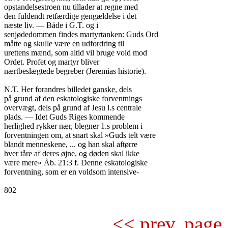
opstandelsestroen nu tillader at regne med

den fuldendt retfærdige gengældelse i det

næste liv. — Både i G.T. og i

senjødedommen findes martyrtanken: Guds Ord

måtte og skulle være en udfordring til

urettens mænd, som altid vil bruge vold mod

Ordet. Profet og martyr bliver

nærtbeslægtede begreber (Jeremias historie).

N.T. Her forandres billedet ganske, dels

på grund af den eskatologiske forventnings

overvægt, dels på grund af Jesu l.s centrale

plads. — Idet Guds Riges kommende

herlighed rykker nær, blegner 1.s problem i

forventningen om, at snart skal »Guds telt være

blandt menneskene, ... og han skal aftørre

hver tåre af deres øjne, og døden skal ikke

være mere» Åb. 21:3 f. Denne eskatologiske

forventning, som er en voldsom intensive-

802

<< prev. page 