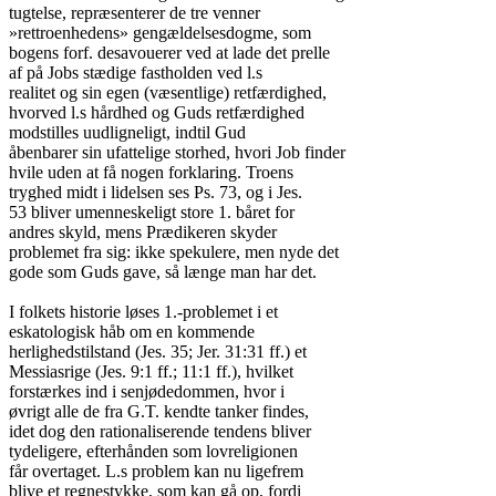
tugtelse, repræsenterer de tre venner

»rettroenhedens» gengældelsesdogme, som

bogens forf. desavouerer ved at lade det prelle

af på Jobs stædige fastholden ved l.s

realitet og sin egen (væsentlige) retfærdighed,

hvorved l.s hårdhed og Guds retfærdighed

modstilles uudligneligt, indtil Gud

åbenbarer sin ufattelige storhed, hvori Job finder

hvile uden at få nogen forklaring. Troens

tryghed midt i lidelsen ses Ps. 73, og i Jes.

53 bliver umenneskeligt store 1. båret for

andres skyld, mens Prædikeren skyder

problemet fra sig: ikke spekulere, men nyde det

gode som Guds gave, så længe man har det.

I folkets historie løses 1.-problemet i et

eskatologisk håb om en kommende

herlighedstilstand (Jes. 35; Jer. 31:31 ff.) et

Messiasrige (Jes. 9:1 ff.; 11:1 ff.), hvilket

forstærkes ind i senjødedommen, hvor i

øvrigt alle de fra G.T. kendte tanker findes,

idet dog den rationaliserende tendens bliver

tydeligere, efterhånden som lovreligionen

får overtaget. L.s problem kan nu ligefrem

blive et regnestykke, som kan gå op, fordi
