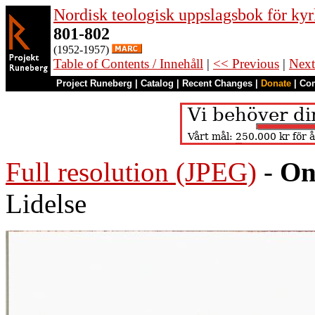
Nordisk teologisk uppslagsbok för kyr
801-802
(1952-1957)
Table of Contents / Innehåll
|
<< Previous
|
Next
Project Runeberg
|
Catalog
|
Recent Changes
|
Donate
|
Co
Full resolution (JPEG)
-
On
Lidelse