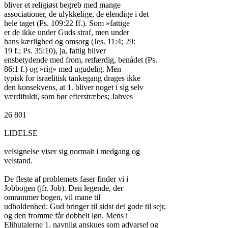
bliver et religiøst begreb med mange

associationer, de ulykkelige, de elendige i det

hele taget (Ps. 109:22 ff.). Som »fattige

er de ikke under Guds straf, men under

hans kærlighed og omsorg (Jes. 11:4; 29:

19 f.; Ps. 35:10), ja, fattig bliver

ensbetydende med from, retfærdig, benådet (Ps.

86:1 f.) og »rig» med ugudelig. Men

typisk for israelitisk tankegang drages ikke

den konsekvens, at 1. bliver noget i sig selv

værdifuldt, som bør efterstræbes; Jahves

26 801

LIDELSE

velsignelse viser sig normalt i medgang og

velstand.

De fleste af problemets faser finder vi i

Jobbogen (jfr. Job). Den legende, der

omrammer bogen, vil mane til

udholdenhed: Gud bringer til sidst det gode til sejr,

og den fromme får dobbelt løn. Mens i

Elihutalerne 1. navnlig anskues som advarsel og
