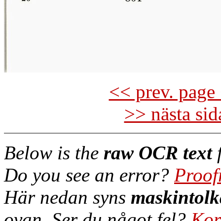
<< prev. page 
>> nästa si
Below is the
raw OCR text
f
Do you see an error?
Proof
Här nedan syns
maskintolk
ovan. Ser du något fel?
Kor