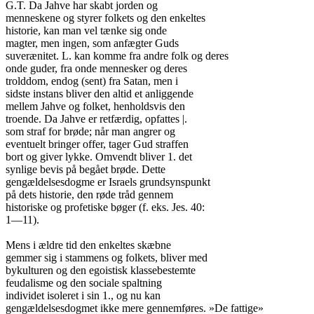
G.T. Da Jahve har skabt jorden og

menneskene og styrer folkets og den enkeltes

historie, kan man vel tænke sig onde

magter, men ingen, som anfægter Guds

suverænitet. L. kan komme fra andre folk og deres

onde guder, fra onde mennesker og deres

trolddom, endog (sent) fra Satan, men i

sidste instans bliver den altid et anliggende

mellem Jahve og folket, henholdsvis den

troende. Da Jahve er retfærdig, opfattes |.

som straf for brøde; når man angrer og

eventuelt bringer offer, tager Gud straffen

bort og giver lykke. Omvendt bliver 1. det

synlige bevis på begået brøde. Dette

gengældelsesdogme er Israels grundsynspunkt

på dets historie, den røde tråd gennem

historiske og profetiske bøger (f. eks. Jes. 40:

1—11).

Mens i ældre tid den enkeltes skæbne

gemmer sig i stammens og folkets, bliver med

bykulturen og den egoistisk klassebestemte

feudalisme og den sociale spaltning

individet isoleret i sin 1., og nu kan

gengældelsesdogmet ikke mere gennemføres. »De fattige»
