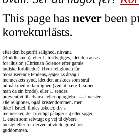
This page has
never
been pr
korrekturlästs.
efter den begærfri salighed, nirvana

(Buddhismen), eller 1. forflygtiges, idet den anses

for illusion (Christian Science efter gamle

indiske forbilleder). Hvor religionen får

moraliserende tendens, søges l.s årsag i

menneskets synd, idet den anskues som straf,

udmålt med retfærdighed (ved at bære 1. soner

man da sin brøde), eller 1. sendes

præventivt til advarsel eller optugtelse. — I næsten

alle religioner, også kristendommen, men

ikke i Israel, findes asketer, d.v.s.

mennesker, der frivilligt påtager sig eller søger

1. enten som selvtugt og vej til dybere

indsigt eller for derved at vinde gunst hos

guddommen.
