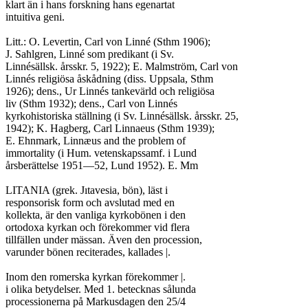
klart än i hans forskning hans egenartat

intuitiva geni.

Litt.: O. Levertin, Carl von Linné (Sthm 1906);

J. Saħlgren, Linné som predikant (i Sv.

Linnésällsk. årsskr. 5, 1922); E. Malmström, Carl von

Linnés religiösa åskådning (diss. Uppsala, Sthm

1926); dens., Ur Linnés tankevärld och religiösa

liv (Sthm 1932); dens., Carl von Linnés

kyrkohistoriska ställning (i Sv. Linnésällsk. årsskr. 25,

1942); K. Hagberg, Carl Linnaeus (Sthm 1939);

E. Ehnmark, Linnæus and the problem of

immortality (i Hum. vetenskapssamf. i Lund

årsberättelse 1951—52, Lund 1952). E. Mm

LITANIA (grek. Jıtavesia, bön), läst i

responsorisk form och avslutad med en

kollekta, är den vanliga kyrkobönen i den

ortodoxa kyrkan och förekommer vid flera

tillfällen under mässan. Även den procession,

varunder bönen reciterades, kallades |.

Inom den romerska kyrkan förekommer |.

i olika betydelser. Med 1. betecknas sålunda

processionerna på Markusdagen den 25/4
