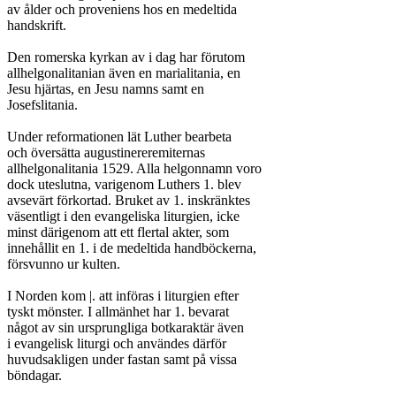
av ålder och proveniens hos en medeltida

handskrift.

Den romerska kyrkan av i dag har förutom

allhelgonalitanian även en marialitania, en

Jesu hjärtas, en Jesu namns samt en

Josefslitania.

Under reformationen lät Luther bearbeta

och översätta augustinereremiternas

allhelgonalitania 1529. Alla helgonnamn voro

dock uteslutna, varigenom Luthers 1. blev

avsevärt förkortad. Bruket av 1. inskränktes

väsentligt i den evangeliska liturgien, icke

minst därigenom att ett flertal akter, som

innehållit en 1. i de medeltida handböckerna,

försvunno ur kulten.

I Norden kom |. att införas i liturgien efter

tyskt mönster. I allmänhet har 1. bevarat

något av sin ursprungliga botkaraktär även

i evangelisk liturgi och användes därför

huvudsakligen under fastan samt på vissa

böndagar.
