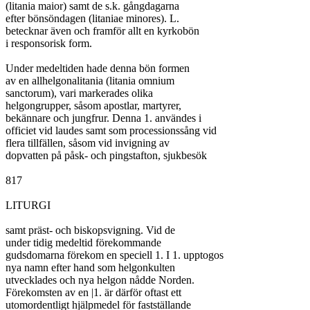
(litania maior) samt de s.k. gångdagarna

efter bönsöndagen (litaniae minores). L.

betecknar även och framför allt en kyrkobön

i responsorisk form.

Under medeltiden hade denna bön formen

av en allhelgonalitania (litania omnium

sanctorum), vari markerades olika

helgongrupper, såsom apostlar, martyrer,

bekännare och jungfrur. Denna 1. användes i

officiet vid laudes samt som processionssång vid

flera tillfällen, såsom vid invigning av

dopvatten på påsk- och pingstafton, sjukbesök

817

LITURGI

samt präst- och biskopsvigning. Vid de

under tidig medeltid förekommande

gudsdomarna förekom en speciell 1. I 1. upptogos

nya namn efter hand som helgonkulten

utvecklades och nya helgon nådde Norden.

Förekomsten av en |1. är därför oftast ett

utomordentligt hjälpmedel för fastställande
