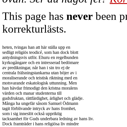
This page has
never
been pr
korrekturlästs.
heten, tvingas han att här ställa upp en

sedligt religiös teodicé, som han dock blott

antydningsvis utför. Ehuru en regelbunden

kyrkogångare och en intresserad bedömare

av predikningar, når han i sin tro ej de

centrala frälsningstankarna utan böjer av i

moraliserande och teistisk riktning med en

motsvarande eskatologisk uttunning. Men

han hävdar frimodigt den kristna moralens

värden och manar studenterna till

gudsfruktan, rättfärdighet, ärlighet och glädje.

Många ha ungefär såsom Samuel Ödmann

tagit förblivande intryck av hans fromhet,

som i sig inneslöt också uppriktig

tacksamhet för Guds underbara ledning av hans liv.

Dock framträder i hans religiösa liv mindre
