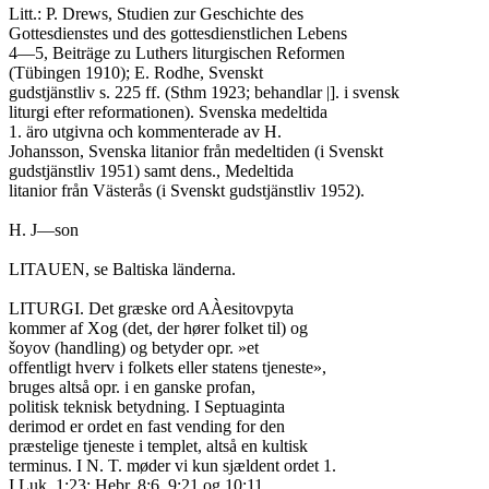
Litt.: P. Drews, Studien zur Geschichte des

Gottesdienstes und des gottesdienstlichen Lebens

4—5, Beiträge zu Luthers liturgischen Reformen

(Tübingen 1910); E. Rodhe, Svenskt

gudstjänstliv s. 225 ff. (Sthm 1923; behandlar |]. i svensk

liturgi efter reformationen). Svenska medeltida

1. äro utgivna och kommenterade av H.

Johansson, Svenska litanior från medeltiden (i Svenskt

gudstjänstliv 1951) samt dens., Medeltida

litanior från Västerås (i Svenskt gudstjänstliv 1952).

H. J—son

LITAUEN, se Baltiska länderna.

LITURGI. Det græske ord AÀesitovpyta

kommer af Xog (det, der hører folket til) og

šoyov (handling) og betyder opr. »et

offentligt hverv i folkets eller statens tjeneste»,

bruges altså opr. i en ganske profan,

politisk teknisk betydning. I Septuaginta

derimod er ordet en fast vending for den

præstelige tjeneste i templet, altså en kultisk

terminus. I N. T. møder vi kun sjældent ordet 1.

I Luk. 1:23; Hebr. 8:6, 9:21 og 10:11
