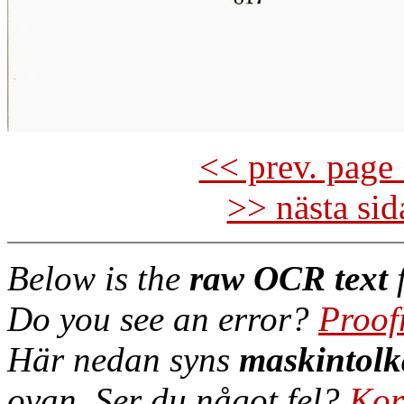
<< prev. page 
>> nästa si
Below is the
raw OCR text
f
Do you see an error?
Proof
Här nedan syns
maskintolk
ovan. Ser du något fel?
Kor