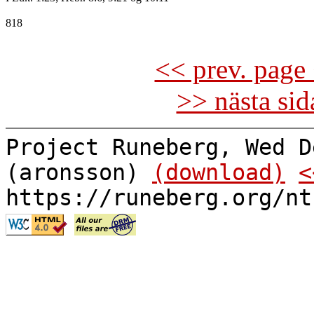
818

<< prev. page 
>> nästa si
Project Runeberg, Wed D
(aronsson)
(download)
<
https://runeberg.org/nt