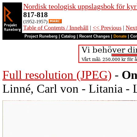
Nordisk teologisk uppslagsbok för kyr
817-818
(1952-1957)
Table of Contents / Innehåll
|
<< Previous
|
Next
Project Runeberg
|
Catalog
|
Recent Changes
|
Donate
|
Co
Full resolution (JPEG)
-
On
Linné, Carl von - Litania - 