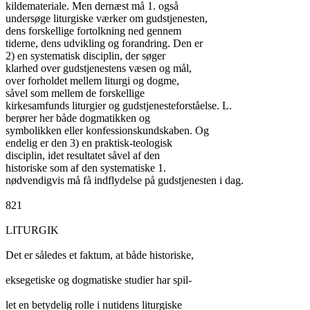
kildemateriale. Men dernæst må 1. også

undersøge liturgiske værker om gudstjenesten,

dens forskellige fortolkning ned gennem

tiderne, dens udvikling og forandring. Den er

2) en systematisk disciplin, der søger

klarhed over gudstjenestens væsen og mål,

over forholdet mellem liturgi og dogme,

såvel som mellem de forskellige

kirkesamfunds liturgier og gudstjenesteforståelse. L.

berører her både dogmatikken og

symbolikken eller konfessionskundskaben. Og

endelig er den 3) en praktisk-teologisk

disciplin, idet resultatet såvel af den

historiske som af den systematiske 1.

nødvendigvis må få indflydelse på gudstjenesten i dag.

821

LITURGIK

Det er således et faktum, at både historiske,

eksegetiske og dogmatiske studier har spil-

let en betydelig rolle i nutidens liturgiske
