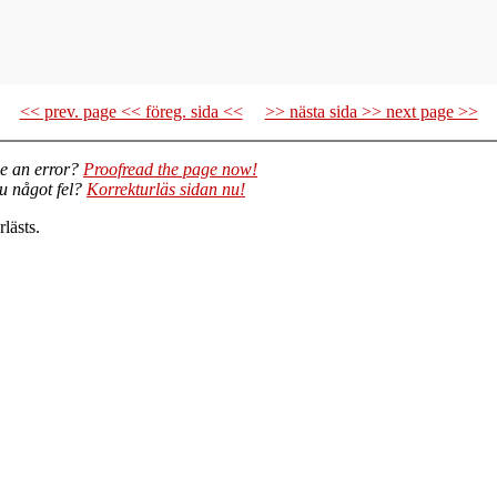
<< prev. page << föreg. sida <<
>> nästa sida >> next page >>
e an error?
Proofread the page now!
du något fel?
Korrekturläs sidan nu!
lästs.