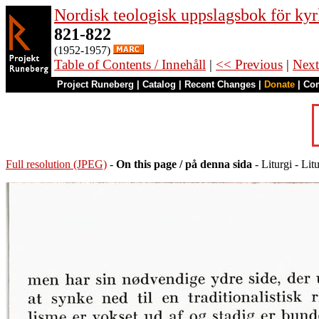
Nordisk teologisk uppslagsbok för kyr
821-822
(1952-1957)
Table of Contents / Innehåll
|
<< Previous
|
Next
Project Runeberg
|
Catalog
|
Recent Changes
|
Donate
|
Co
Full resolution (JPEG)
-
On this page / på denna sida
- Liturgi - Lit