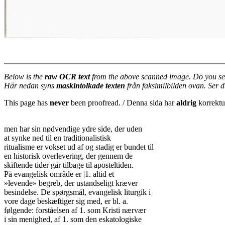
Below is the
raw OCR text
from the above scanned image. Do you se
Här nedan syns
maskintolkade texten
från faksimilbilden ovan. Ser 
This page has
never
been proofread. / Denna sida har
aldrig
korrektur
men har sin nødvendige ydre side, der uden

at synke ned til en traditionalistisk

ritualisme er vokset ud af og stadig er bundet til

en historisk overlevering, der gennem de

skiftende tider går tilbage til aposteltiden.

På evangelisk område er |1. altid et

»levende» begreb, der ustandseligt kræver

besindelse. De spørgsmål, evangelisk liturgik i

vore dage beskæftiger sig med, er bl. a.

følgende: forståelsen af 1. som Kristi nærvær

i sin menighed, af 1. som den eskatologiske
