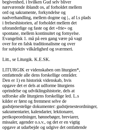
begivenhed, i hvilken Gud selv bliver

nærværende iblandt os, af forholdet mellem

ord og sakramente, forkyndelse og

nadverhandling, mellem dogme og |., af l.s plads

i frelseshistorien, af forholdet mellem det

uforanderlige og faste og det »frie» og

spontane, mellem kontinuitet og fornyelse.

Evangelisk 1. må på een gang være på vagt

over for en falsk traditionalisme og over

for subjektiv vilkårlighed og sværmeri.

Litt., se Liturgik. K.E.SK.

LITURGIK er videnskaben om liturgien*,

omfattende alle dens forskellige områder.

Den er 1) en historisk videnskab, hvis

opgave det er dels at udforme liturgiens

oprindelse og udviklingshistorie, dels at

udforske alle liturgiens forskellige led. L.s

kilder er først og fremmest selve de

gudstjenestelige dokumenter: gudstjenesteordninger,

sakramentarier, kalendarier, lektionarer,

perikopeordninger, bønnebøger, breviarer,

missaler, agender o.s.v., og det er en vigtig

opgave at udarbejde og udgive det omfattende
