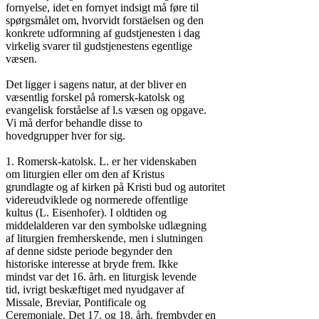
fornyelse, idet en fornyet indsigt må føre til

spørgsmålet om, hvorvidt forstäelsen og den

konkrete udformning af gudstjenesten i dag

virkelig svarer til gudstjenestens egentlige

væsen.

Det ligger i sagens natur, at der bliver en

væsentlig forskel på romersk-katolsk og

evangelisk forståelse af l.s væsen og opgave.

Vi må derfor behandle disse to

hovedgrupper hver for sig.

1. Romersk-katolsk. L. er her videnskaben

om liturgien eller om den af Kristus

grundlagte og af kirken på Kristi bud og autoritet

videreudviklede og normerede offentlige

kultus (L. Eisenhofer). I oldtiden og

middelalderen var den symbolske udlægning

af liturgien fremherskende, men i slutningen

af denne sidste periode begynder den

historiske interesse at bryde frem. Ikke

mindst var det 16. årh. en liturgisk levende

tid, ivrigt beskæftiget med nyudgaver af

Missale, Breviar, Pontificale og

Ceremoniale. Det 17. og 18. årh. frembyder en
