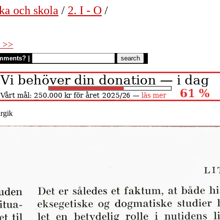
ka och skola
/
2. I - O
/
 >>
mments?
|
urgik