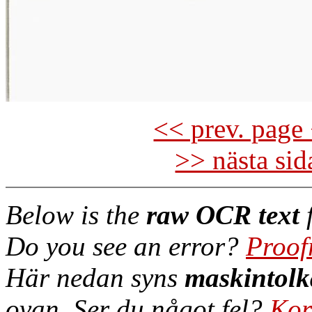
<< prev. page 
>> nästa si
Below is the
raw OCR text
f
Do you see an error?
Proof
Här nedan syns
maskintolk
ovan. Ser du något fel?
Kor