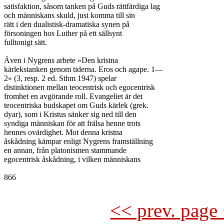
satisfaktion, såsom tanken på Guds rättfärdiga lag

och människans skuld, just komma till sin

rätt i den dualistisk-dramatiska synen på

försoningen hos Luther på ett sällsynt

fulltonigt sätt.

Även i Nygrens arbete »Den kristna

kärlekstanken genom tiderna. Eros och agape. 1—

2» (3, resp. 2 ed. Sthm 1947) spelar

distinktionen mellan teocentrisk och egocentrisk

fromhet en avgörande roll. Evangeliet är det

teocentriska budskapet om Guds kärlek (grek.

dyar), som i Kristus sänker sig ned till den

syndiga människan för att frälsa henne trots

hennes ovärdighet. Mot denna kristna

åskådning kämpar enligt Nygrens framställning

en annan, från platonismen stammande

egocentrisk åskådning, i vilken människans

866

<< prev. page 