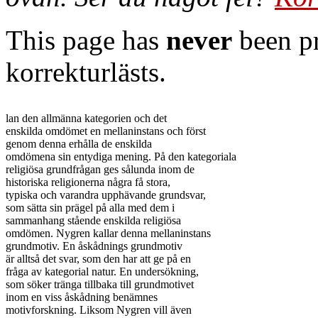
This page has
never
been pr
korrekturlästs.
lan den allmänna kategorien och det

enskilda omdömet en mellaninstans och först

genom denna erhålla de enskilda

omdömena sin entydiga mening. På den kategoriala

religiösa grundfrågan ges sålunda inom de

historiska religionerna några få stora,

typiska och varandra upphävande grundsvar,

som sätta sin prägel på alla med dem i

sammanhang stående enskilda religiösa

omdömen. Nygren kallar denna mellaninstans

grundmotiv. En åskådnings grundmotiv

är alltså det svar, som den har att ge på en

fråga av kategorial natur. En undersökning,

som söker tränga tillbaka till grundmotivet

inom en viss åskådning benämnes

motivforskning. Liksom Nygren vill även
