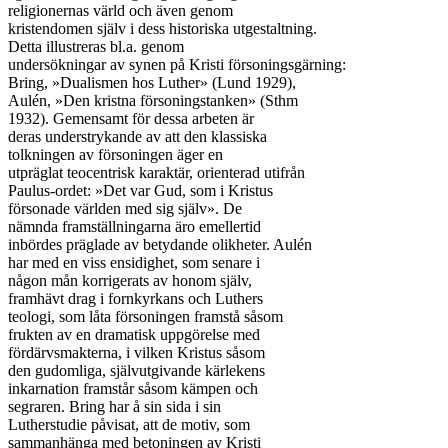
religionernas värld och även genom

kristendomen själv i dess historiska utgestaltning.

Detta illustreras bl.a. genom

undersökningar av synen på Kristi försoningsgärning:

Bring, »Dualismen hos Luther» (Lund 1929),

Aulén, »Den kristna försoningstanken» (Sthm

1932). Gemensamt för dessa arbeten är

deras understrykande av att den klassiska

tolkningen av försoningen äger en

utpräglat teocentrisk karaktär, orienterad utifrån

Paulus-ordet: »Det var Gud, som i Kristus

försonade världen med sig själv». De

nämnda framställningarna äro emellertid

inbördes präglade av betydande olikheter. Aulén

har med en viss ensidighet, som senare i

någon mån korrigerats av honom själv,

framhävt drag i fornkyrkans och Luthers

teologi, som låta försoningen framstå såsom

frukten av en dramatisk uppgörelse med

fördärvsmakterna, i vilken Kristus såsom

den gudomliga, självutgivande kärlekens

inkarnation framstår såsom kämpen och

segraren. Bring har å sin sida i sin

Lutherstudie påvisat, att de motiv, som

sammanhänga med betoningen av Kristi
