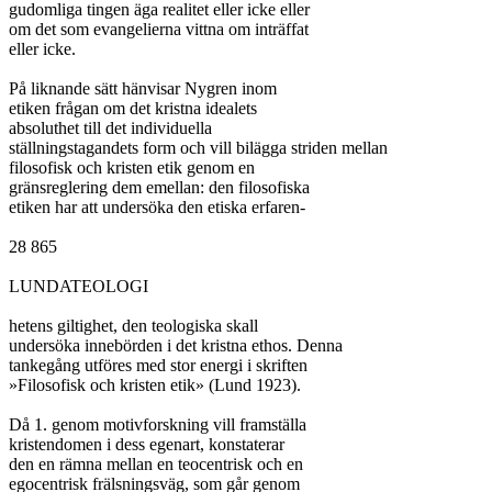
gudomliga tingen äga realitet eller icke eller

om det som evangelierna vittna om inträffat

eller icke.

På liknande sätt hänvisar Nygren inom

etiken frågan om det kristna idealets

absoluthet till det individuella

ställningstagandets form och vill bilägga striden mellan

filosofisk och kristen etik genom en

gränsreglering dem emellan: den filosofiska

etiken har att undersöka den etiska erfaren-

28 865

LUNDATEOLOGI

hetens giltighet, den teologiska skall

undersöka innebörden i det kristna ethos. Denna

tankegång utföres med stor energi i skriften

»Filosofisk och kristen etik» (Lund 1923).

Då 1. genom motivforskning vill framställa

kristendomen i dess egenart, konstaterar

den en rämna mellan en teocentrisk och en

egocentrisk frälsningsväg, som går genom
