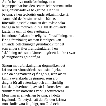
Aulén bedriva motivforskning, men

begreppet har hos den senare icke samma strikt

religionsfilosofiska bakgrund. Han vill

betona, att en teologisk undersökning icke får

stanna vid det kristna trosinnehållets

föreställningsdräkt utan att den måste söka

tränga in till motiven, d. v.s. till de drivande

krafterna och till den avgörande

intentionen bakom de religiösa föreställningarna.

Bring framhåller, att man lämpligen kan

använda beteckningen grundmotiv för det

som anger själva grundstrukturen i en

åskådning och som därmed utgör ett konkret svar

på religionens grundfråga.

Såsom motivforskning har dogmatiken det

kristna trosvittnesbördet som sitt objekt.

Och då dogmatiken ej får ge sig sken av att

kunna överskrida de gränser, som äro

dragna för all vetenskap och all mänsklig

kunskap överhuvud, avstår L. konsekvent att

diskutera trossatsernas verklighetsreferens.

Men man är angelägen betona, att detta

ingalunda får betyda, att det för den kristna

tron skulle vara likgiltigt, om Gud och de
