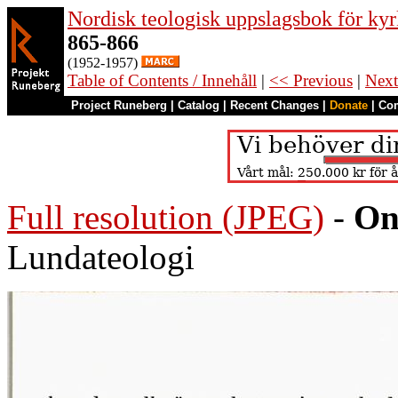
Nordisk teologisk uppslagsbok för kyr
865-866
(1952-1957)
Table of Contents / Innehåll
|
<< Previous
|
Next
Project Runeberg
|
Catalog
|
Recent Changes
|
Donate
|
Co
Full resolution (JPEG)
-
On
Lundateologi