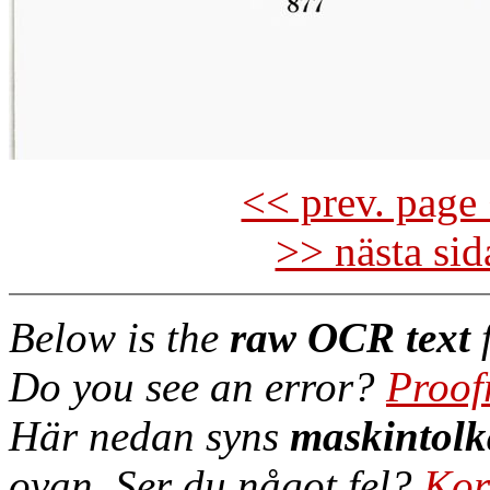
<< prev. page 
>> nästa si
Below is the
raw OCR text
f
Do you see an error?
Proof
Här nedan syns
maskintolk
ovan. Ser du något fel?
Kor