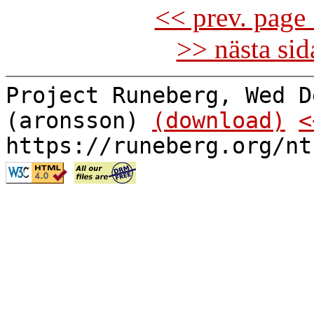
<< prev. page 
>> nästa si
Project Runeberg, Wed D
(aronsson)
(download)
<
https://runeberg.org/nt