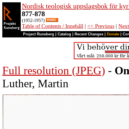
Nordisk teologisk uppslagsbok för kyr
877-878
(1952-1957)
Table of Contents / Innehåll
|
<< Previous
|
Next
Project Runeberg
|
Catalog
|
Recent Changes
|
Donate
|
Co
Full resolution (JPEG)
-
On
Luther, Martin