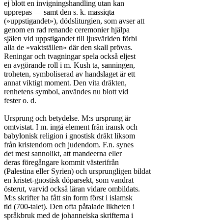
ej blott en invigningshandling utan kan

upprepas — samt den s. k. massiqta

(»uppstigandet»), dödsliturgien, som avser att

genom en rad renande ceremonier hjälpa

själen vid uppstigandet till ljusvärlden förbi

alla de »vaktställen» där den skall prövas.

Reningar och tvagningar spela också eljest

en avgörande roll i m. Kush ta, sanningen,

troheten, symboliserad av handslaget är ett

annat viktigt moment. Den vita dräkten,

renhetens symbol, användes nu blott vid

fester o. d.

Ursprung och betydelse. M:s ursprung är

omtvistat. I m. ingå element från iransk och

babylonisk religion i gnostisk dräkt liksom

från kristendom och judendom. F.n. synes

det mest sannolikt, att mandeerna eller

deras föregångare kommit västerifrån

(Palestina eller Syrien) och ursprungligen bildat

en kristet-gnostisk döparsekt, som vandrat

österut, varvid också läran vidare ombildats.

M:s skrifter ha fått sin form först i islamsk

tid (700-talet). Den ofta påtalade likheten i

språkbruk med de johanneiska skrifterna i
