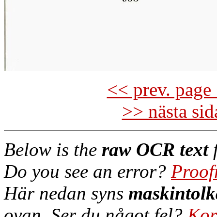
<< prev. page 
>> nästa si
Below is the
raw OCR text
f
Do you see an error?
Proof
Här nedan syns
maskintolk
ovan. Ser du något fel?
Kor