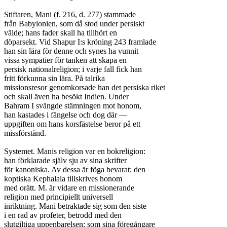
Stiftaren, Mani (f. 216, d. 277) stammade

från Babylonien, som då stod under persiskt

välde; hans fader skall ha tillhört en

döparsekt. Vid Shapur I:s kröning 243 framlade

han sin lära för denne och synes ha vunnit

vissa sympatier för tanken att skapa en

persisk nationalreligion; i varje fall fick han

fritt förkunna sin lära. På talrika

missionsresor genomkorsade han det persiska riket

och skall även ha besökt Indien. Under

Bahram I svängde stämningen mot honom,

han kastades i fängelse och dog där —

uppgiften om hans korsfästelse beror på ett

missförstånd.

Systemet. Manis religion var en bokreligion:

han förklarade själv sju av sina skrifter

för kanoniska. Av dessa är föga bevarat; den

koptiska Kephalaia tillskrives honom

med orätt. M. är vidare en missionerande

religion med principiellt universell

inriktning. Mani betraktade sig som den siste

i en rad av profeter, betrodd med den

slutgiltiga uppenbarelsen; som sina föregångare
