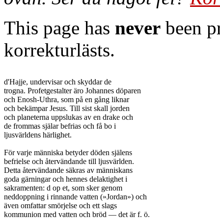
This page has
never
been pr
korrekturlästs.
d'Hajje, undervisar och skyddar de

trogna. Profetgestalter äro Johannes döparen

och Enosh-Uthra, som på en gång liknar

och bekämpar Jesus. Till sist skall jorden

och planeterna uppslukas av en drake och

de frommas själar befrias och få bo i

ljusvärldens härlighet.

För varje människa betyder döden själens

befrielse och återvändande till ljusvärlden.

Detta återvändande säkras av människans

goda gärningar och hennes delaktighet i

sakramenten: d op et, som sker genom

neddoppning i rinnande vatten (»Jordan») och

även omfattar smörjelse och ett slags

kommunion med vatten och bröd — det är f. ö.
