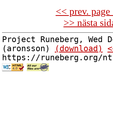
<< prev. page 
>> nästa si
Project Runeberg, Wed D
(aronsson)
(download)
<
https://runeberg.org/nt