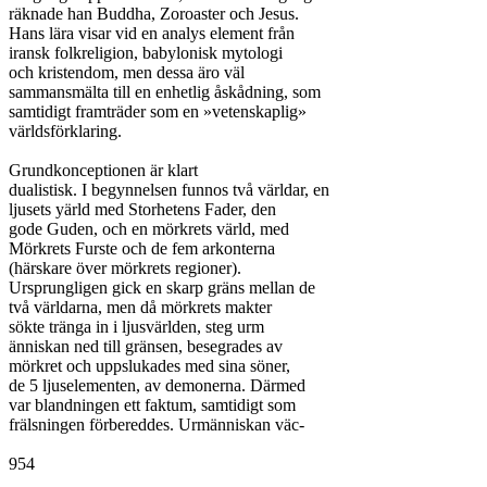
räknade han Buddha, Zoroaster och Jesus.

Hans lära visar vid en analys element från

iransk folkreligion, babylonisk mytologi

och kristendom, men dessa äro väl

sammansmälta till en enhetlig åskådning, som

samtidigt framträder som en »vetenskaplig»

världsförklaring.

Grundkonceptionen är klart

dualistisk. I begynnelsen funnos två världar, en

ljusets yärld med Storhetens Fader, den

gode Guden, och en mörkrets värld, med

Mörkrets Furste och de fem arkonterna

(härskare över mörkrets regioner).

Ursprungligen gick en skarp gräns mellan de

två världarna, men då mörkrets makter

sökte tränga in i ljusvärlden, steg urm

änniskan ned till gränsen, besegrades av

mörkret och uppslukades med sina söner,

de 5 ljuselementen, av demonerna. Därmed

var blandningen ett faktum, samtidigt som

frälsningen förbereddes. Urmänniskan väc-

954
