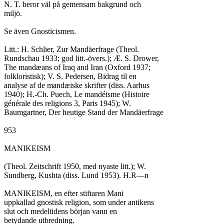
N. T. beror väl på gemensam bakgrund och

miljö.

Se även Gnosticismen.

Litt.: H. Schlier, Zur Mandäerfrage (Theol.

Rundschau 1933; god litt.-övers.); Æ. S. Drower,

The mandæans of Iraq and Iran (Oxford 1937;

folkloristisk); V. S. Pedersen, Bidrag til en

analyse af de mandæiske skrifter (diss. Aarhus

1940); H.-Ch. Puech, Le mandéisme (Histoire

générale des religions 3, Paris 1945); W.

Baumgartner, Der heutige Stand der Mandäerfrage

953

MANIKEISM

(Theol. Zeitschrift 1950, med nyaste litt.); W.

Sundberg, Kushta (diss. Lund 1953). H.R—n

MANIKEISM, en efter stiftaren Mani

uppkallad gnostisk religion, som under antikens

slut och medeltidens början vann en

betydande utbredning.
