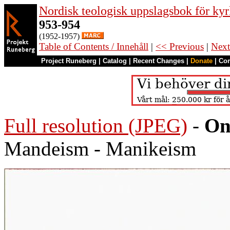
Nordisk teologisk uppslagsbok för kyr
953-954
(1952-1957)
Table of Contents / Innehåll
|
<< Previous
|
Next
Project Runeberg
|
Catalog
|
Recent Changes
|
Donate
|
Co
Full resolution (JPEG)
-
On
Mandeism - Manikeism