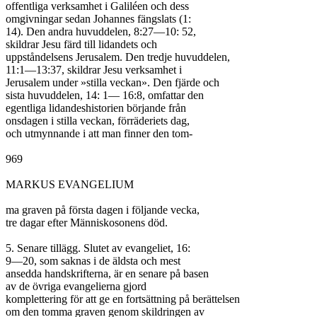
offentliga verksamhet i Galiléen och dess

omgivningar sedan Johannes fängslats (1:

14). Den andra huvuddelen, 8:27—10: 52,

skildrar Jesu färd till lidandets och

uppståndelsens Jerusalem. Den tredje huvuddelen,

11:1—13:37, skildrar Jesu verksamhet i

Jerusalem under »stilla veckan». Den fjärde och

sista huvuddelen, 14: 1— 16:8, omfattar den

egentliga lidandeshistorien börjande från

onsdagen i stilla veckan, förräderiets dag,

och utmynnande i att man finner den tom-

969

MARKUS EVANGELIUM

ma graven på första dagen i följande vecka,

tre dagar efter Människosonens död.

5. Senare tillägg. Slutet av evangeliet, 16:

9—20, som saknas i de äldsta och mest

ansedda handskrifterna, är en senare på basen

av de övriga evangelierna gjord

komplettering för att ge en fortsättning på berättelsen

om den tomma graven genom skildringen av
