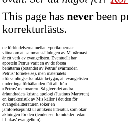
This page has
never
been pr
korrekturlästs.
de förbindelserna mellan »perikoperna»

vittna om att sammanställningen av M. närmast

är ett verk av evangelisten. Eventuellt har

aposteln Petrus varit en av de första

berättarna (botandet av Petrus’ svärmoder,

Petrus’ förnekelse), men materialets

»församlings»-karaktär betygar, att evangelisten

under inga förhållanden fått allt från

»Petrus’ memoarer». Så giver det andra

århundradets kristna apologi (Justinus Martyren)

en karakteristik av M:s källor i det den för

evangelielitteraturen söker en

jämförelsepunkt ur antikens litteratur, som ökar

aktningen för den (tendensen framträder redan

i Lukas’ evangelium).
