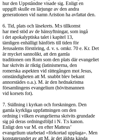
hur den Uppståndne visade sig. Enligt en

uppgift skulle en lärjunge av den andra

generationen vid namn Aristion ha avfattat den.

6. Tid, plats och läsekrets. M:s tillkomst

har med stöd av de hänsyftningar, som ingå

i det apokalyptiska talet i kapitel 13,

tämligen enhälligt hänförts till tiden för

Jerusalems förstöring, d. v. s. omkr. 70 e. Kr. Det

är mycket sannolikt, att den gamla

traditionen om Rom som den plats där evangeliet

har skrivits är riktig (latinismerna, den

romerska aspekten vid rättegången mot Jesus,

omständigheten att M. snabbt blev bekant

annorstädes o.a.). M. är den hednakristna

församlingens evangelium (hövitsmannen

vid korsets fot).

7. Ställning i kyrkan och forskningen. Den

gamla kyrkliga uppfattningen om den

ordning i vilken evangelierna skrivits grundade

sig på deras ordningsföljd i N. T:s kanon.

Enligt den var M. en efter Matteus’

evangelium utarbetad »förkortad upplaga». Men

konstaterandet av att M. är det äldsta kända
