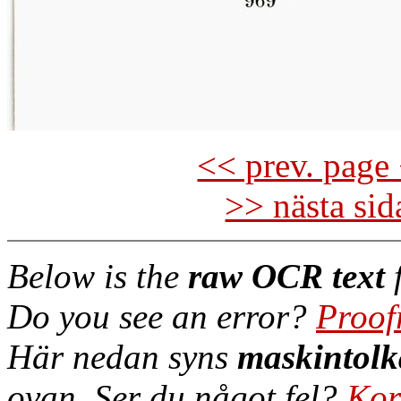
<< prev. page 
>> nästa si
Below is the
raw OCR text
f
Do you see an error?
Proof
Här nedan syns
maskintolk
ovan. Ser du något fel?
Kor