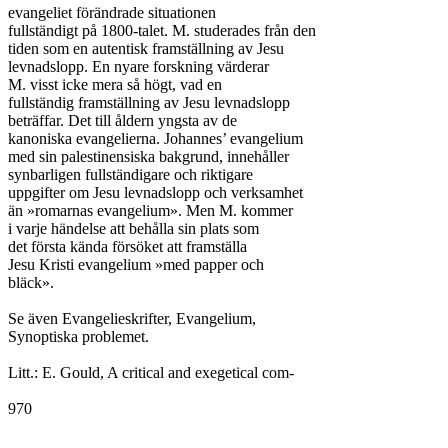
evangeliet förändrade situationen

fullständigt på 1800-talet. M. studerades från den

tiden som en autentisk framställning av Jesu

levnadslopp. En nyare forskning värderar

M. visst icke mera så högt, vad en

fullständig framställning av Jesu levnadslopp

beträffar. Det till åldern yngsta av de

kanoniska evangelierna. Johannes’ evangelium

med sin palestinensiska bakgrund, innehåller

synbarligen fullständigare och riktigare

uppgifter om Jesu levnadslopp och verksamhet

än »romarnas evangelium». Men M. kommer

i varje händelse att behålla sin plats som

det första kända försöket att framställa

Jesu Kristi evangelium »med papper och

bläck».

Se även Evangelieskrifter, Evangelium,

Synoptiska problemet.

Litt.: E. Gould, A critical and exegetical com-

970
