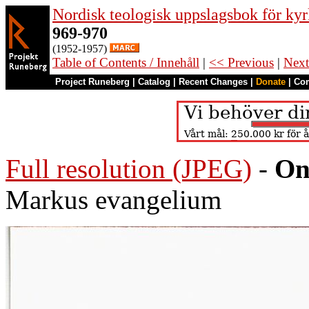
Nordisk teologisk uppslagsbok för kyr
969-970
(1952-1957)
Table of Contents / Innehåll
|
<< Previous
|
Next
Project Runeberg
|
Catalog
|
Recent Changes
|
Donate
|
Co
Full resolution (JPEG)
-
On
Markus evangelium