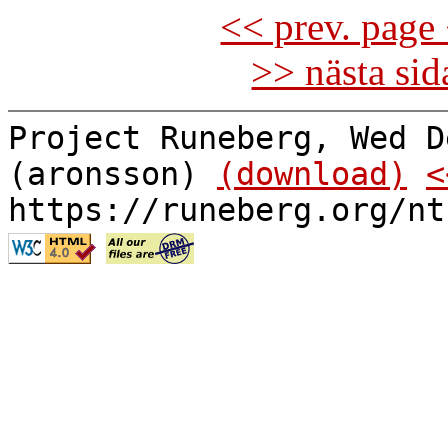
<< prev. page 
>> nästa si
Project Runeberg, Wed D
(aronsson)
(download)
<
https://runeberg.org/nt