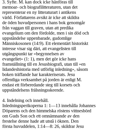
3. Syfte. M. kan dock icke hänföras till

memoar- och biografilitteraturen, utan det

representerar en ny litteraturart i antikens

värld. Författarens avsikt är icke att skildra

de öden huvudpersonen i hans bok genomgår

från vaggan till graven, utan att predika

evangelium om den fördolde, men i sin död och

uppståndelse uppenbarade, gudomlige

Människosonen (14:9). Ett elementärt historiskt

intresse visar sig däri, att evangelisten till

utgångspunkt tar »begynnelsen av

evangeliet» (1: 1), men det gör icke hans

framställning till en Jesusbiografi, utan till »en

lidandeshistoria med utförlig inledning», såsom

boken träffande har karakteriserats. Jesu

offentliga verksamhet på jorden är enligt M.

endast ett förberedande steg till korsets och

uppståndelsens frälsningsskeende.

4. Indelning och innehåll.

Inledningsperikoperna 1: 1—13 innehålla Johannes

Döparens och den himmelska röstens vittnesbörd

om Guds Son och ett omnämnande av den

frestelse denne hade att utstå i öknen. Den

första huvuddelen, 1:14—8: 26, skildrar Jesu
