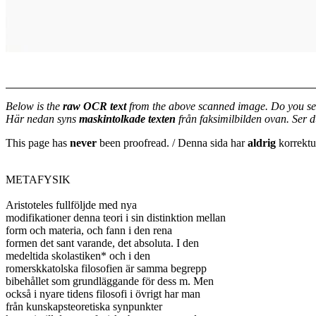
Below is the
raw OCR text
from the above scanned image. Do you se
Här nedan syns
maskintolkade texten
från faksimilbilden ovan. Ser 
This page has
never
been proofread. / Denna sida har
aldrig
korrektur
METAFYSIK

Aristoteles fullföljde med nya

modifikationer denna teori i sin distinktion mellan

form och materia, och fann i den rena

formen det sant varande, det absoluta. I den

medeltida skolastiken* och i den

romerskkatolska filosofien är samma begrepp

bibehållet som grundläggande för dess m. Men

också i nyare tidens filosofi i övrigt har man

från kunskapsteoretiska synpunkter
