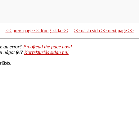
<< prev. page << föreg. sida <<
>> nästa sida >> next page >>
e an error?
Proofread the page now!
du något fel?
Korrekturläs sidan nu!
lästs.