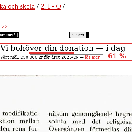
ka och skola
/
2. I - O
/
 >>
mments?
|