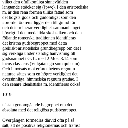
vilket den ofullkomliga sinnevärlden

längtande sträcker sig (špwç). I den aristoteliska

m. är den rena formen tillika fattad som

det högsta goda och gudomliga; som den

»orörde röraren» ligger den till grund för

och determinerar verklighetssammanhanget

i övrigt. I den medeltida skolastiken och den

följande romerska traditionen identifieras

det kristna gudsbegreppet med detta

grekiskt-aristoteliska grundbegrepp om det i

sig verkliga under ständig hänvisning till

gudsnamnet i G.T., med 2 Mos. 3:14 som

locus classicus (Vulgata: ego sum qui sum).

Och i motsats mot erfarenhetens regnum

naturae sättes som en högre verklighet det

översinnliga, himmelska regnum gratiae. I

den senare idealistiska m. identifieras också

1019

nästan genomgående begreppet om det

absoluta med det religiösa gudsbegreppet.

Övergången förmedlas därvid ofta på så

sätt, att de positiva religionernas och främst
