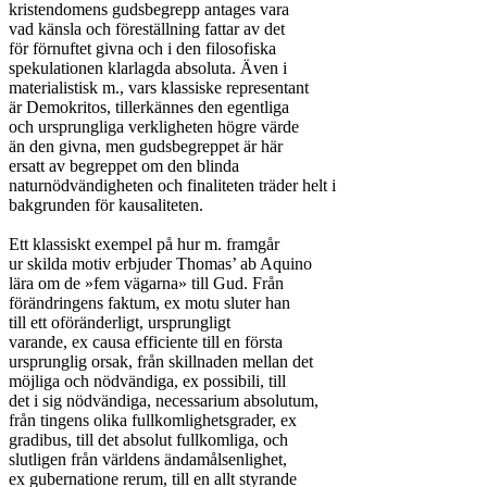
kristendomens gudsbegrepp antages vara

vad känsla och föreställning fattar av det

för förnuftet givna och i den filosofiska

spekulationen klarlagda absoluta. Även i

materialistisk m., vars klassiske representant

är Demokritos, tillerkännes den egentliga

och ursprungliga verkligheten högre värde

än den givna, men gudsbegreppet är här

ersatt av begreppet om den blinda

naturnödvändigheten och finaliteten träder helt i

bakgrunden för kausaliteten.

Ett klassiskt exempel på hur m. framgår

ur skilda motiv erbjuder Thomas’ ab Aquino

lära om de »fem vägarna» till Gud. Från

förändringens faktum, ex motu sluter han

till ett oföränderligt, ursprungligt

varande, ex causa efficiente till en första

ursprunglig orsak, från skillnaden mellan det

möjliga och nödvändiga, ex possibili, till

det i sig nödvändiga, necessarium absolutum,

från tingens olika fullkomlighetsgrader, ex

gradibus, till det absolut fullkomliga, och

slutligen från världens ändamålsenlighet,

ex gubernatione rerum, till en allt styrande
