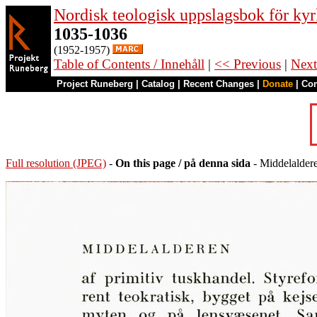
Nordisk teologisk uppslagsbok för kyr
1035-1036
(1952-1957)
Table of Contents / Innehåll
|
<< Previous
|
Next
Project Runeberg
|
Catalog
|
Recent Changes
|
Donate
|
Co
Full resolution (JPEG)
-
On this page / på denna sida
- Middelalder