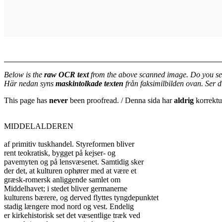
Below is the
raw OCR text
from the above scanned image. Do you se
Här nedan syns
maskintolkade texten
från faksimilbilden ovan. Ser 
This page has
never
been proofread. / Denna sida har
aldrig
korrektur
MIDDELALDEREN

af primitiv tuskhandel. Styreformen bliver

rent teokratisk, bygget på kejser- og

pavemyten og på lensvæsenet. Samtidig sker

der det, at kulturen ophører med at være et

græsk-romersk anliggende samlet om

Middelhavet; i stedet bliver germanerne

kulturens bærere, og derved flyttes tyngdepunktet

stadig længere mod nord og vest. Endelig

er kirkehistorisk set det væsentlige træk ved
