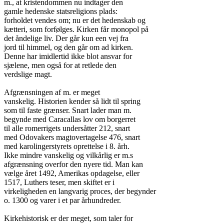
m., at kristendommen nu indtager den

gamle hedenske statsreligions plads:

forholdet vendes om; nu er det hedenskab og

kætteri, som forfølges. Kirken får monopol på

det åndelige liv. Der går kun een vej fra

jord til himmel, og den går om ad kirken.

Denne har imidlertid ikke blot ansvar for

sjælene, men også for at retlede den

verdslige magt.

Afgrænsningen af m. er meget

vanskelig. Historien kender så lidt til spring

som til faste grænser. Snart lader man m.

begynde med Caracallas lov om borgerret

til alle romerrigets undersåtter 212, snart

med Odovakers magtovertagelse 476, snart

med karolingerstyrets oprettelse i 8. årh.

Ikke mindre vanskelig og vilkårlig er m.s

afgrænsning overfor den nyere tid. Man kan

vælge året 1492, Amerikas opdagelse, eller

1517, Luthers teser, men skiftet er i

virkeligheden en langvarig proces, der begynder

o. 1300 og varer i et par århundreder.

Kirkehistorisk er der meget, som taler for
