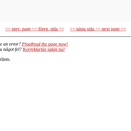
<< prev. page << föreg. sida <<
>> nästa sida >> next page >>
e an error?
Proofread the page now!
du något fel?
Korrekturläs sidan nu!
lästs.