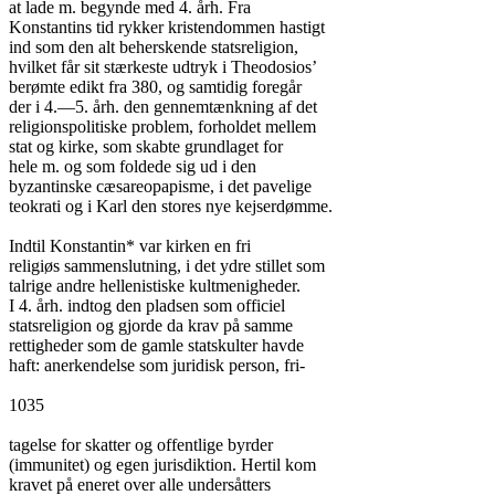
at lade m. begynde med 4. årh. Fra

Konstantins tid rykker kristendommen hastigt

ind som den alt beherskende statsreligion,

hvilket får sit stærkeste udtryk i Theodosios’

berømte edikt fra 380, og samtidig foregår

der i 4.—5. årh. den gennemtænkning af det

religionspolitiske problem, forholdet mellem

stat og kirke, som skabte grundlaget for

hele m. og som foldede sig ud i den

byzantinske cæsareopapisme, i det pavelige

teokrati og i Karl den stores nye kejserdømme.

Indtil Konstantin* var kirken en fri

religiøs sammenslutning, i det ydre stillet som

talrige andre hellenistiske kultmenigheder.

I 4. årh. indtog den pladsen som officiel

statsreligion og gjorde da krav på samme

rettigheder som de gamle statskulter havde

haft: anerkendelse som juridisk person, fri-

1035

tagelse for skatter og offentlige byrder

(immunitet) og egen jurisdiktion. Hertil kom

kravet på eneret over alle undersåtters
