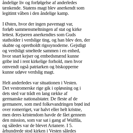
åndelige liv og forfølgelse af anderledes

tænkende. Statens magt blev anerkendt som

legitimt våben i den åndelige kamp.

I Østen, hvor der ingen pavemagt var,

forløb sammensmeltningen af stat og kirke

lettest. Kejseren anerkendtes som Guds

statholder i verdslige ting, og han blev den, der

skabte og opretholdt rigssynoderne. Gejstligt

og verdsligt smeltede sammen i en enhed,

hvor snart kejser og embedsmænd kunne

gribe ind i rent kirkelige forhold, men hvor

omvendt også patriarken og biskopperne

kunne udøve verdslig magt.

Helt anderledes var situationen i Vesten.

Det vestromerske rige gik i opløsning og i

dets sted var trådt en lang række af

germanske nationalstater. De fleste af de

germanere, som med folkevandringen brød ind

over romerriget, var halvt eller helt kristne,

men deres kristendom havde de fået gennem

den mission, som var sat i gang af Wulfila,

og således var de blevet Arianere. I 5.

århundrede stod kirken i Vesten således
