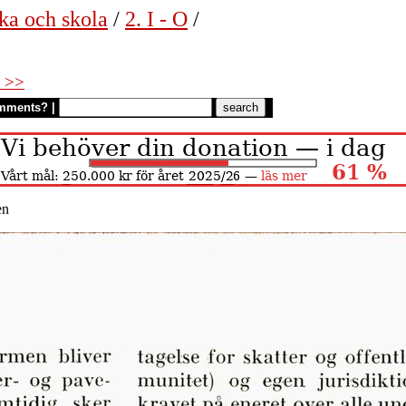
ka och skola
/
2. I - O
/
 >>
mments?
|
en