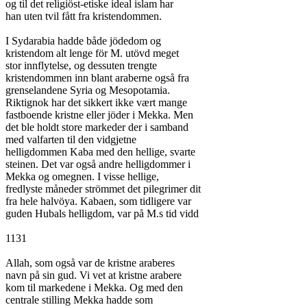
og til det religiöst-etiske ideal islam har

han uten tvil fått fra kristendommen.

I Sydarabia hadde både jödedom og

kristendom alt lenge för M. utövd meget

stor innflytelse, og dessuten trengte

kristendommen inn blant araberne også fra

grenselandene Syria og Mesopotamia.

Riktignok har det sikkert ikke vært mange

fastboende kristne eller jöder i Mekka. Men

det ble holdt store markeder der i samband

med valfarten til den vidgjetne

helligdommen Kaba med den hellige, svarte

steinen. Det var også andre helligdommer i

Mekka og omegnen. I visse hellige,

fredlyste måneder strömmet det pilegrimer dit

fra hele halvöya. Kabaen, som tidligere var

guden Hubals helligdom, var på M.s tid vidd

1131

Allah, som også var de kristne araberes

navn på sin gud. Vi vet at kristne arabere

kom til markedene i Mekka. Og med den

centrale stilling Mekka hadde som
