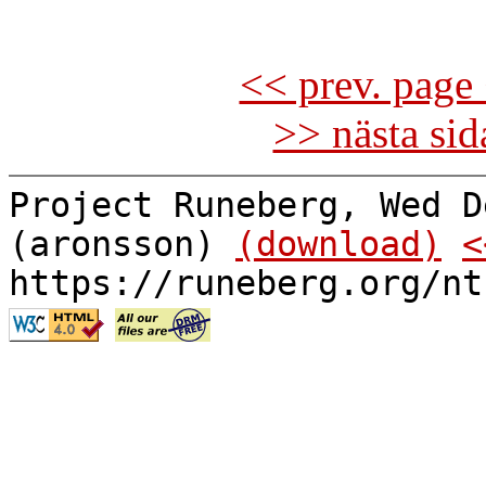
<< prev. page 
>> nästa si
Project Runeberg, Wed D
(aronsson)
(download)
<
https://runeberg.org/nt