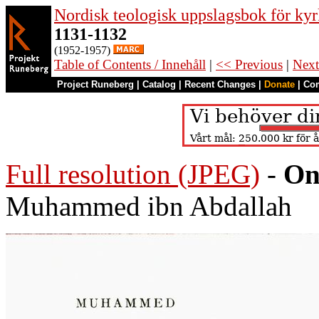
Nordisk teologisk uppslagsbok för kyr
1131-1132
(1952-1957)
Table of Contents / Innehåll
|
<< Previous
|
Next
Project Runeberg
|
Catalog
|
Recent Changes
|
Donate
|
Co
Full resolution (JPEG)
-
On
Muhammed ibn Abdallah