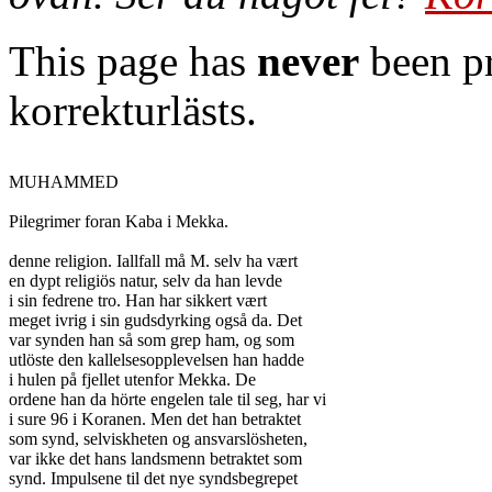
This page has
never
been pr
korrekturlästs.
MUHAMMED

Pilegrimer foran Kaba i Mekka.

denne religion. Iallfall må M. selv ha vært

en dypt religiös natur, selv da han levde

i sin fedrene tro. Han har sikkert vært

meget ivrig i sin gudsdyrking også da. Det

var synden han så som grep ham, og som

utlöste den kallelsesopplevelsen han hadde

i hulen på fjellet utenfor Mekka. De

ordene han da hörte engelen tale til seg, har vi

i sure 96 i Koranen. Men det han betraktet

som synd, selviskheten og ansvarslösheten,

var ikke det hans landsmenn betraktet som

synd. Impulsene til det nye syndsbegrepet
