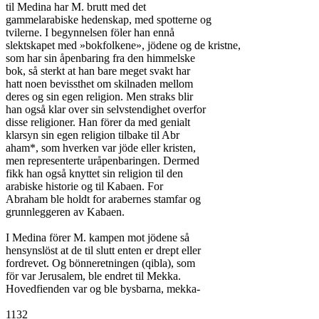
til Medina har M. brutt med det

gammelarabiske hedenskap, med spotterne og

tvilerne. I begynnelsen föler han ennå

slektskapet med »bokfolkene», jödene og de kristne,

som har sin åpenbaring fra den himmelske

bok, så sterkt at han bare meget svakt har

hatt noen bevissthet om skilnaden mellom

deres og sin egen religion. Men straks blir

han også klar over sin selvstendighet overfor

disse religioner. Han förer da med genialt

klarsyn sin egen religion tilbake til Abr

aham*, som hverken var jöde eller kristen,

men representerte uråpenbaringen. Dermed

fikk han også knyttet sin religion til den

arabiske historie og til Kabaen. For

Abraham ble holdt for arabernes stamfar og

grunnleggeren av Kabaen.

I Medina förer M. kampen mot jödene så

hensynslöst at de til slutt enten er drept eller

fordrevet. Og bönneretningen (qibla), som

för var Jerusalem, ble endret til Mekka.

Hovedfienden var og ble bysbarna, mekka-

1132
