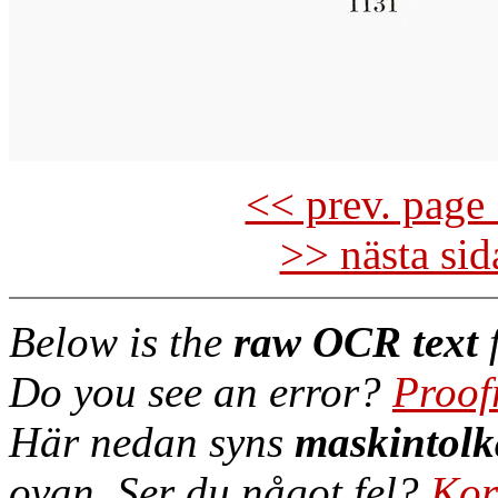
<< prev. page 
>> nästa si
Below is the
raw OCR text
f
Do you see an error?
Proof
Här nedan syns
maskintolk
ovan. Ser du något fel?
Kor