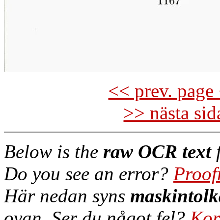
<< prev. page 
>> nästa si
Below is the
raw OCR text
f
Do you see an error?
Proof
Här nedan syns
maskintolk
ovan. Ser du något fel?
Kor