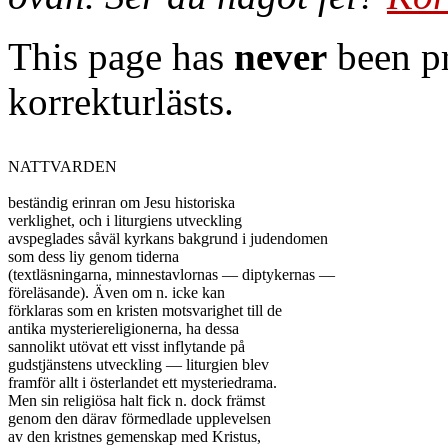
This page has
never
been pr
korrekturlästs.
NATTVARDEN

beständig erinran om Jesu historiska

verklighet, och i liturgiens utveckling

avspeglades såväl kyrkans bakgrund i judendomen

som dess liy genom tiderna

(textläsningarna, minnestavlornas — diptykernas —

föreläsande). Även om n. icke kan

förklaras som en kristen motsvarighet till de

antika mysteriereligionerna, ha dessa

sannolikt utövat ett visst inflytande på

gudstjänstens utveckling — liturgien blev

framför allt i österlandet ett mysteriedrama.

Men sin religiösa halt fick n. dock främst

genom den därav förmedlade upplevelsen

av den kristnes gemenskap med Kristus,
