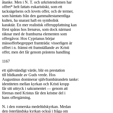
åtanke. Men i N. T. och urkristendomen har

offret* helt fattats eukaristiskt, som ett

tacksägelsens och lovets offer, och de termer,

som hämtats från den gammaltestamentliga

kulten, ha snarast haft en symbolisk

karaktär. En mer realistisk offeruppfattning kan

först spåras hos Irenæus, som dock närmast

räknar med de framburna elementen som

offergåvor. Hos Cyprianus börjar

mässofferbegreppet framträda: visserligen är

offret i n. främst ett framställande av Kristi

offer, men det får genom prästens handling

1167

ett självständigt värde, blir en prestation

till blidkande av Guds vrede. Hos

Augustinus dominerar självframbärandets tanke:

identiteten mellan kyrkan och Kristi kropp

får sitt uttryck i sakramentet — genom att

förenas med Kristus får den kristne del i

hans offergärning.

N. i den romerska medeltidskyrkan. Medan

den österländska kyrkan också i fråga om
