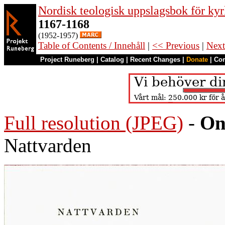
Nordisk teologisk uppslagsbok för kyr
1167-1168
(1952-1957)
Table of Contents / Innehåll
|
<< Previous
|
Next
Project Runeberg
|
Catalog
|
Recent Changes
|
Donate
|
Co
Full resolution (JPEG)
-
On
Nattvarden