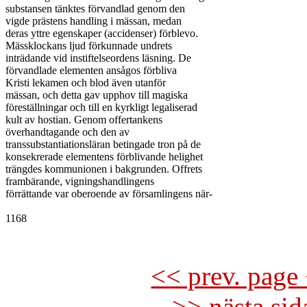
substansen tänktes förvandlad genom den

vigde prästens handling i mässan, medan

deras yttre egenskaper (accidenser) förblevo.

Mässklockans ljud förkunnade undrets

inträdande vid instiftelseordens läsning. De

förvandlade elementen ansågos förbliva

Kristi lekamen och blod även utanför

mässan, och detta gav upphov till magiska

föreställningar och till en kyrkligt legaliserad

kult av hostian. Genom offertankens

överhandtagande och den av

transsubstantiationsläran betingade tron på de

konsekrerade elementens förblivande helighet

trängdes kommunionen i bakgrunden. Offrets

frambärande, vigningshandlingens

förrättande var oberoende av församlingens när-

1168

<< prev. page 
>> nästa si