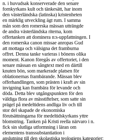
n. i huvudsak konserverade den senare

fornkyrkans kult och tänkesätt, har inom

den västerländska (latinska) kristenheten

en märklig utveckling ägt rum. I samma

mån som den romerska mässan utträngde

de andra västerländska riterna, kom

offertanken att dominera n:s-uppfattningen. I

den romerska canon missae anropas Gud

att mottaga och välsigna det framburna

offret. Denna tanke varieras i bönens olika

moment. Kanon föregås av offertoriet, i den

senare mässan en sångtext med en därtill

knuten bön, som markerade platsen för

oblationernas frambärande. Mässan blev

offerhandlingen, som prästen i kraft av sin

invigning kan frambära för levande och

döda. Detta blev utgångspunkten för den

väldiga flora av mässtiftelser, som satte sin

prägel på medeltidens andliga liv och till

stor del skapade de ekonomiska

förutsättningarna för medeltidskyrkans yttre

blomstring. Tanken på Kristi reella närvaro i n.

fick sin slutliga utformning i läran om

elementens transsubstantiation i

anslutning till den skolastiska teologiens kategorier:
