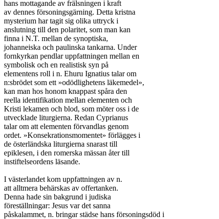
hans mottagande av frälsningen i kraft

av dennes försoningsgärning. Detta kristna

mysterium har tagit sig olika uttryck i

anslutning till den polaritet, som man kan

finna i N.T. mellan de synoptiska,

johanneiska och paulinska tankarna. Under

fornkyrkan pendlar uppfattningen mellan en

symbolisk och en realistisk syn på

elementens roll i n. Ehuru Ignatius talar om

n:sbrödet som ett »odödlighetens läkemedel»,

kan man hos honom knappast spåra den

reella identifikation mellan elementen och

Kristi lekamen och blod, som möter oss i de

utvecklade liturgierna. Redan Cyprianus

talar om att elementen förvandlas genom

ordet. »Konsekrationsmomentet» förlägges i

de österländska liturgierna snarast till

epiklesen, i den romerska mässan åter till

instiftelseordens läsande.

I västerlandet kom uppfattningen av n.

att alltmera behärskas av offertanken.

Denna hade sin bakgrund i judiska

föreställningar: Jesus var det sanna

påskalammet, n. bringar städse hans försoningsdöd i
