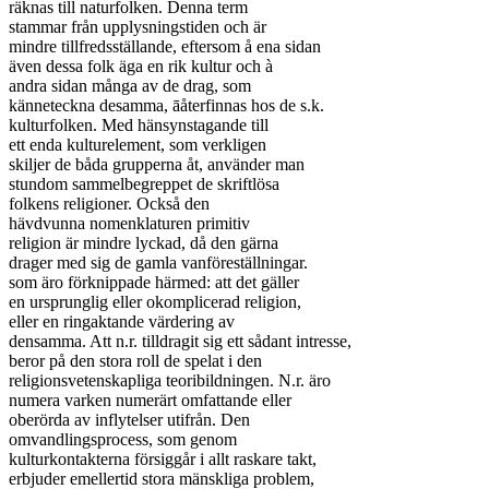
räknas till naturfolken. Denna term

stammar från upplysningstiden och är

mindre tillfredsställande, eftersom å ena sidan

även dessa folk äga en rik kultur och à

andra sidan många av de drag, som

känneteckna desamma, āåterfinnas hos de s.k.

kulturfolken. Med hänsynstagande till

ett enda kulturelement, som verkligen

skiljer de båda grupperna åt, använder man

stundom sammelbegreppet de skriftlösa

folkens religioner. Också den

hävdvunna nomenklaturen primitiv

religion är mindre lyckad, då den gärna

drager med sig de gamla vanföreställningar.

som äro förknippade härmed: att det gäller

en ursprunglig eller okomplicerad religion,

eller en ringaktande värdering av

densamma. Att n.r. tilldragit sig ett sådant intresse,

beror på den stora roll de spelat i den

religionsvetenskapliga teoribildningen. N.r. äro

numera varken numerärt omfattande eller

oberörda av inflytelser utifrån. Den

omvandlingsprocess, som genom

kulturkontakterna försiggår i allt raskare takt,

erbjuder emellertid stora mänskliga problem,
