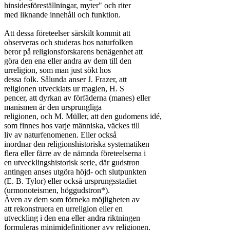
hinsidesföreställningar, myter" och riter

med liknande innehåll och funktion.

Att dessa företeelser särskilt kommit att

observeras och studeras hos naturfolken

beror på religionsforskarens benägenhet att

göra den ena eller andra av dem till den

urreligion, som man just sökt hos

dessa folk. Sålunda anser J. Frazer, att

religionen utvecklats ur magien, H. S

pencer, att dyrkan av förfäderna (manes) eller

manismen är den ursprungliga

religionen, och M. Müller, att den gudomens idé,

som finnes hos varje människa, väckes till

liv av naturfenomenen. Eller också

inordnar den religionshistoriska systematiken

flera eller färre av de nämnda företeelserna i

en utvecklingshistorisk serie, där gudstron

antingen anses utgöra höjd- och slutpunkten

(E. B. Tylor) eller också ursprungsstadiet

(urmonoteismen, höggudstron*).

Även av dem som förneka möjligheten av

att rekonstruera en urreligion eller en

utveckling i den ena eller andra riktningen

formuleras minimidefinitioner avy religionen,
