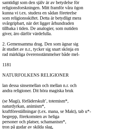
samtidigt som den själv är av betydelse för

religionsforskningen. Mitt framför våra ögon

kunna vi t.ex. studera en sådan företeelse

som religionsskiftet. Detta är betydligt mera

svårgripbart, när det ligger århundraden

tillbaka i tiden. De analogier, som nutiden

giver, äro därför värdefulla.

2. Gemensamma drag. Den som ägnar sig

åt studiet av n.r., tycker sig snart skönja en

rad märkliga överensstämmelser både mel-

1181

NATURFOLKENS RELIGIONER

lan dessa sinsemellan och mellan n.r. och

andra religioner. Dit höra magiska bruk

(se Magi), förfäderskult’, totemism*,

naturdyrkan, animism*,

kraftföreställningar (t.ex. mana, se Makt), tab u*-

begrepp, förekomsten av heliga

personer och platser, schamanism*,

tron på gudar av skilda slag,
