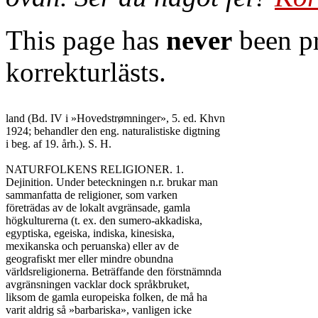
This page has
never
been pr
korrekturlästs.
land (Bd. IV i »Hovedstrømninger», 5. ed. Khvn

1924; behandler den eng. naturalistiske digtning

i beg. af 19. årh.). S. H.

NATURFOLKENS RELIGIONER. 1.

Dejinition. Under beteckningen n.r. brukar man

sammanfatta de religioner, som varken

företrädas av de lokalt avgränsade, gamla

högkulturerna (t. ex. den sumero-akkadiska,

egyptiska, egeiska, indiska, kinesiska,

mexikanska och peruanska) eller av de

geografiskt mer eller mindre obundna

världsreligionerna. Beträffande den förstnämnda

avgränsningen vacklar dock språkbruket,

liksom de gamla europeiska folken, de må ha

varit aldrig så »barbariska», vanligen icke
