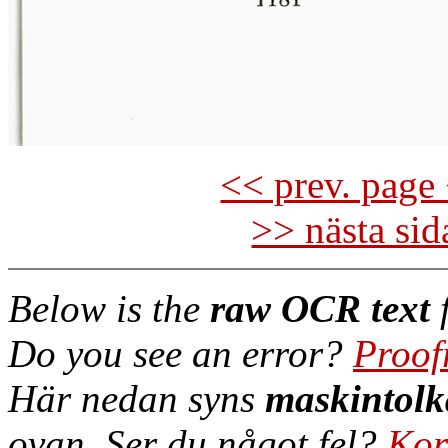
<< prev. page 
>> nästa si
Below is the
raw OCR text
f
Do you see an error?
Proof
Här nedan syns
maskintolk
ovan. Ser du något fel?
Kor