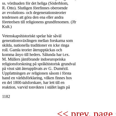
ss. vördnaden för det heliga (Söderblom,

R. Otto). Slutligen förefinnes oberoende

av evolutions- och degenerationsteorier

tendensen att göra den ena eller andra

företeelsen till religionens grundfenomen. (Jfr

Kult.)

Vetenskapshistoriskt spelar här såväl

generationsväxlingen mellan forskarna som

skilda, nationella traditioner en icke ringa

roll. Gamla teorier återupptäckas och

komma ånyo till heders. Sålunda har t.ex.

M. Müllers jämförande indoeuropeiska

religionsforskning på språkhistorisk grundval

på visst sätt återupplivats av G. Dumézil.

Uppfattningen av religionen såsom i första

hand en världsförklaring, vilken finnes hos

en del 1800-talsforskare, har lett till en

reaktion, varvid tonvikten i stället lagts på

1182

<< prev. page 