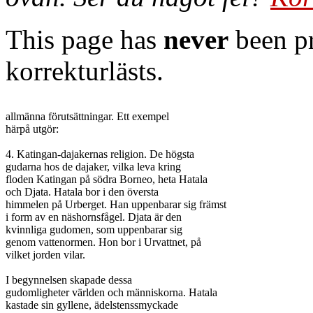
This page has
never
been pr
korrekturlästs.
allmänna förutsättningar. Ett exempel

härpå utgör:

4. Katingan-dajakernas religion. De högsta

gudarna hos de dajaker, vilka leva kring

floden Katingan på södra Borneo, heta Hatala

och Djata. Hatala bor i den översta

himmelen på Urberget. Han uppenbarar sig främst

i form av en näshornsfågel. Djata är den

kvinnliga gudomen, som uppenbarar sig

genom vattenormen. Hon bor i Urvattnet, på

vilket jorden vilar.

I begynnelsen skapade dessa

gudomligheter världen och människorna. Hatala

kastade sin gyllene, ädelstenssmyckade
