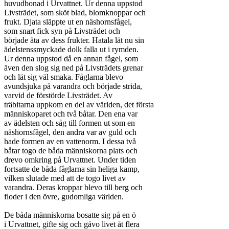
huvudbonad i Urvattnet. Ur denna uppstod

Livsträdet, som sköt blad, blomknoppar och

frukt. Djata släppte ut en näshornsfågel,

som snart fick syn på Livsträdet och

började äta av dess frukter. Hatala lät nu sin

ädelstenssmyckade dolk falla ut i rymden.

Ur denna uppstod då en annan fågel, som

även den slog sig ned på Livsträdets grenar

och lät sig väl smaka. Fåglarna blevo

avundsjuka på varandra och började strida,

varvid de förstörde Livsträdet. Av

träbitarna uppkom en del av världen, det första

människoparet och två båtar. Den ena var

av ädelsten och såg till formen ut som en

näshornsfågel, den andra var av guld och

hade formen av en vattenorm. I dessa två

båtar togo de båda människorna plats och

drevo omkring på Urvattnet. Under tiden

fortsatte de båda fåglarna sin heliga kamp,

vilken slutade med att de togo livet av

varandra. Deras kroppar blevo till berg och

floder i den övre, gudomliga världen.

De båda människorna bosatte sig på en ö

i Urvattnet, gifte sig och gåvo livet åt flera
