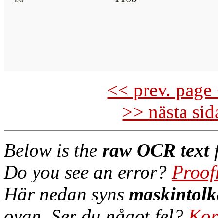
<< prev. page 
>> nästa si
Below is the
raw OCR text
f
Do you see an error?
Proof
Här nedan syns
maskintolk
ovan. Ser du något fel?
Kor