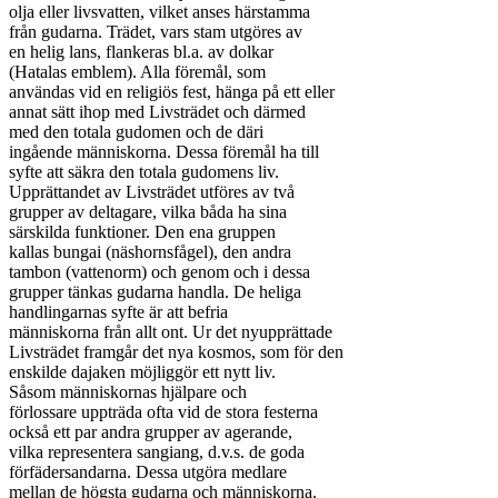
olja eller livsvatten, vilket anses härstamma

från gudarna. Trädet, vars stam utgöres av

en helig lans, flankeras bl.a. av dolkar

(Hatalas emblem). Alla föremål, som

användas vid en religiös fest, hänga på ett eller

annat sätt ihop med Livsträdet och därmed

med den totala gudomen och de däri

ingående människorna. Dessa föremål ha till

syfte att säkra den totala gudomens liv.

Upprättandet av Livsträdet utföres av två

grupper av deltagare, vilka båda ha sina

särskilda funktioner. Den ena gruppen

kallas bungai (näshornsfågel), den andra

tambon (vattenorm) och genom och i dessa

grupper tänkas gudarna handla. De heliga

handlingarnas syfte är att befria

människorna från allt ont. Ur det nyupprättade

Livsträdet framgår det nya kosmos, som för den

enskilde dajaken möjliggör ett nytt liv.

Såsom människornas hjälpare och

förlossare uppträda ofta vid de stora festerna

också ett par andra grupper av agerande,

vilka representera sangiang, d.v.s. de goda

förfädersandarna. Dessa utgöra medlare

mellan de högsta gudarna och människorna.
