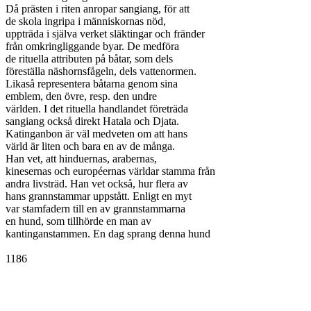
Då prästen i riten anropar sangiang, för att

de skola ingripa i människornas nöd,

uppträda i själva verket släktingar och fränder

från omkringliggande byar. De medföra

de rituella attributen på båtar, som dels

föreställa näshornsfågeln, dels vattenormen.

Likaså representera båtarna genom sina

emblem, den övre, resp. den undre

världen. I det rituella handlandet företräda

sangiang också direkt Hatala och Djata.

Katinganbon är väl medveten om att hans

värld är liten och bara en av de många.

Han vet, att hinduernas, arabernas,

kinesernas och européernas världar stamma från

andra livsträd. Han vet också, hur flera av

hans grannstammar uppstått. Enligt en myt

var stamfadern till en av grannstammarna

en hund, som tillhörde en man av

kantinganstammen. En dag sprang denna hund

1186
