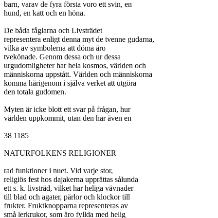
barn, varav de fyra första voro ett svin, en

hund, en katt och en höna.

De båda fåglarna och Livsträdet

representera enligt denna myt de tvenne gudarna,

vilka av symbolerna att döma äro

tvekönade. Genom dessa och ur dessa

urgudomligheter har hela kosmos, världen och

människorna uppstått. Världen och människorna

komma härigenom i själva verket att utgöra

den totala gudomen.

Myten är icke blott ett svar på frågan, hur

världen uppkommit, utan den har även en

38 1185

NATURFOLKENS RELIGIONER

rad funktioner i nuet. Vid varje stor,

religiös fest hos dajakerna upprättas sålunda

ett s. k. livsträd, vilket har heliga vävnader

till blad och agater, pärlor och klockor till

frukter. Fruktknopparna representeras av

små lerkrukor, som äro fyllda med helig
