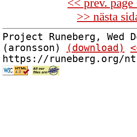
<< prev. page 
>> nästa si
Project Runeberg, Wed D
(aronsson)
(download)
<
https://runeberg.org/nt