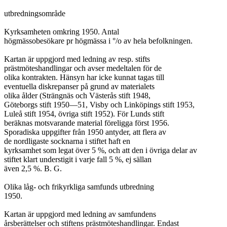
utbredningsområde

Kyrksamheten omkring 1950. Antal

högmässobesökare pr högmässa i °/o av hela befolkningen.

Kartan är uppgjord med ledning av resp. stifts

prästmöteshandlingar och avser medeltalen för de

olika kontrakten. Hänsyn har icke kunnat tagas till

eventuella diskrepanser på grund av materialets

olika ålder (Strängnäs och Västerås stift 1948,

Göteborgs stift 1950—51, Visby och Linköpings stift 1953,

Luleå stift 1954, övriga stift 1952). För Lunds stift

beräknas motsvarande material föreligga först 1956.

Sporadiska uppgifter från 1950 antyder, att flera av

de nordligaste socknarna i stiftet ħaft en

kyrksamhet som legat över 5 %, och att den i övriga delar av

stiftet klart understigit i varje fall 5 %, ej sällan

även 2,5 %. B. G.

Olika låg- och frikyrkliga samfunds utbredning

1950.

Kartan är uppgjord med ledning av samfundens

årsberättelser och stiftens prästmöteshandlingar. Endast
