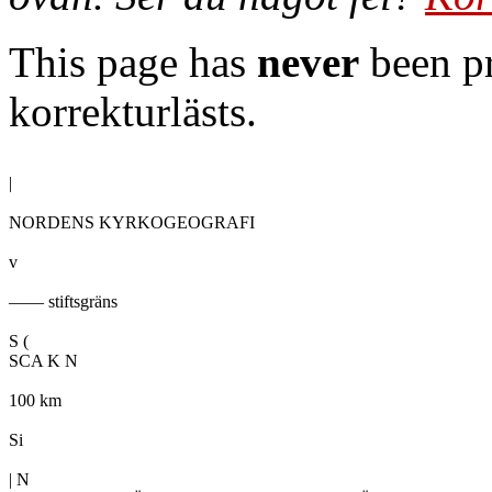
This page has
never
been pr
korrekturlästs.
|

NORDENS KYRKOGEOGRAFI

v

—— stiftsgräns

S (

SCA K N

100 km

Si

| N
