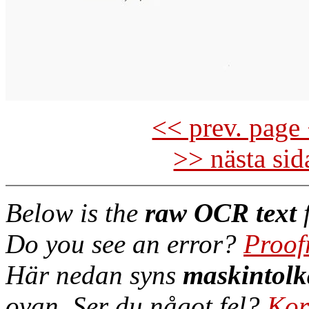
<< prev. page 
>> nästa si
Below is the
raw OCR text
f
Do you see an error?
Proof
Här nedan syns
maskintolk
ovan. Ser du något fel?
Kor