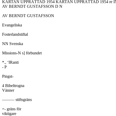
KARTAN UPPRÄTTAD 1954 KARTAN UPPRÄTTAD 1954 re IN
AV BERNDT GUSTAFSSON D N

AV BERNDT GUSTAFSSON

Evangeliska

Fosterlandstiftal

NN Svenska

Missions-N s] förbundet

*., ‘IRanti

- P

Pingst-

4 Bibeltrogna

Vänner

——— stiftsgräns

=- gräns för

viktigare
