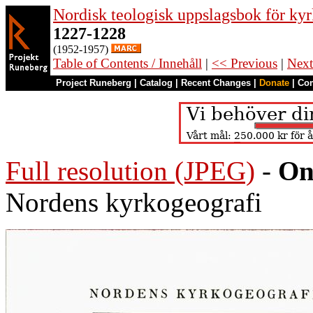
Nordisk teologisk uppslagsbok för kyr
1227-1228
(1952-1957)
Table of Contents / Innehåll
|
<< Previous
|
Next
Project Runeberg
|
Catalog
|
Recent Changes
|
Donate
|
Co
Full resolution (JPEG)
-
On
Nordens kyrkogeografi