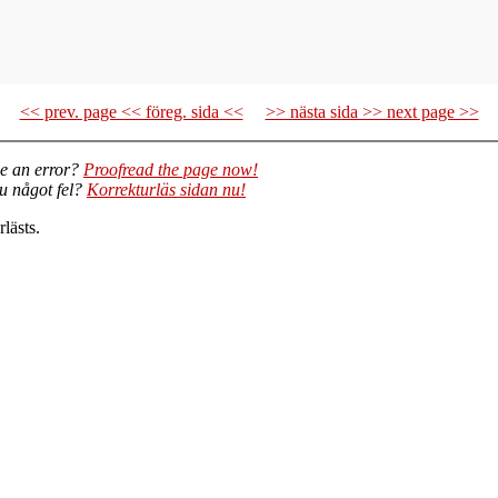
<< prev. page << föreg. sida <<
>> nästa sida >> next page >>
e an error?
Proofread the page now!
du något fel?
Korrekturläs sidan nu!
lästs.