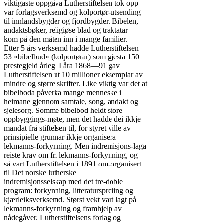
viktigaste oppgåva Lutherstiftelsen tok opp

var forlagsverksemd og kolportør-utsending

til innlandsbygder og fjordbygder. Bibelen,

andaktsbøker, religiøse blad og traktatar

kom på den måten inn i mange familier.

Etter 5 års verksemd hadde Lutherstiftelsen

53 »bibelbud» (kolportørar) som gjesta 150

prestegjeld årleg. I åra 1868—91 gav

Lutherstiftelsen ut 10 millioner eksemplar av

mindre og større skrifter. Like viktig var det at

bibelboda påverka mange menneske i

heimane gjennom samtale, song, andakt og

sjelesorg. Somme bibelbod heldt store

oppbyggings-møte, men det hadde dei ikkje

mandat frå stiftelsen til, for styret ville av

prinsipielle grunnar ikkje organisera

lekmanns-forkynning. Men indremisjons-laga

reiste krav om fri lekmanns-forkynning, og

så vart Lutherstiftelsen i 1891 om-organisert

til Det norske lutherske

indremisjonsselskap med det tre-doble

program: forkynning, litteraturspreiing og

kjærleiksverksemd. Størst vekt vart lagt på

lekmanns-forkynning og framhjelp av

nådegåver. Lutherstiftelsens forlag og
