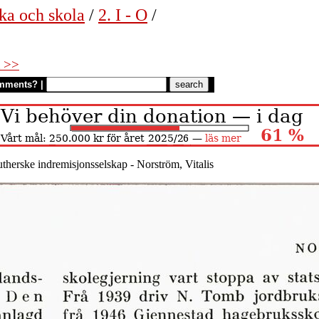
ka och skola
/
2. I - O
/
 >>
mments?
|
utherske indremisjonsselskap - Norström, Vitalis