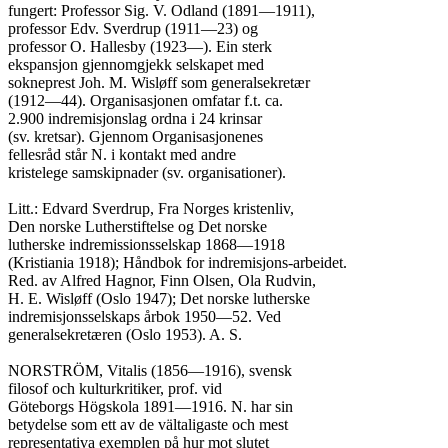
fungert: Professor Sig. V. Odland (1891—1911),

professor Edv. Sverdrup (1911—23) og

professor O. Hallesby (1923—). Ein sterk

ekspansjon gjennomgjekk selskapet med

sokneprest Joh. M. Wisløff som generalsekretær

(1912—44). Organisasjonen omfatar f.t. ca.

2.900 indremisjonslag ordna i 24 krinsar

(sv. kretsar). Gjennom Organisasjonenes

fellesråd står N. i kontakt med andre

kristelege samskipnader (sv. organisationer).

Litt.: Edvard Sverdrup, Fra Norges kristenliv,

Den norske Lutherstiftelse og Det norske

lutherske indremissionsselskap 1868—1918

(Kristiania 1918); Håndbok for indremisjons-arbeidet.

Red. av Alfred Hagnor, Finn Olsen, Ola Rudvin,

H. E. Wisløff (Oslo 1947); Det norske lutherske

indremisjonsselskaps årbok 1950—52. Ved

generalsekretæren (Oslo 1953). A. S.

NORSTRÖM, Vitalis (1856—1916), svensk

filosof och kulturkritiker, prof. vid

Göteborgs Högskola 1891—1916. N. har sin

betydelse som ett av de vältaligaste och mest

representativa exemplen på hur mot slutet
