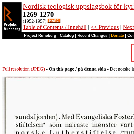
Nordisk teologisk uppslagsbok för kyr
1269-1270
(1952-1957)
Table of Contents / Innehåll
|
<< Previous
|
Next
Project Runeberg
|
Catalog
|
Recent Changes
|
Donate
|
Co
Full resolution (JPEG)
-
On this page / på denna sida
- Det norske l