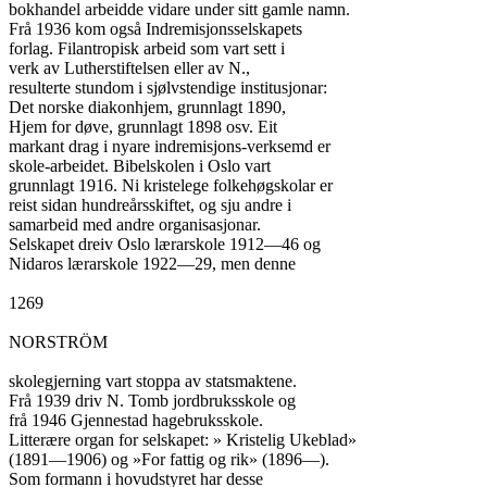
bokhandel arbeidde vidare under sitt gamle namn.

Frå 1936 kom også Indremisjonsselskapets

forlag. Filantropisk arbeid som vart sett i

verk av Lutherstiftelsen eller av N.,

resulterte stundom i sjølvstendige institusjonar:

Det norske diakonhjem, grunnlagt 1890,

Hjem for døve, grunnlagt 1898 osv. Eit

markant drag i nyare indremisjons-verksemd er

skole-arbeidet. Bibelskolen i Oslo vart

grunnlagt 1916. Ni kristelege folkehøgskolar er

reist sidan hundreårsskiftet, og sju andre i

samarbeid med andre organisasjonar.

Selskapet dreiv Oslo lærarskole 1912—46 og

Nidaros lærarskole 1922—29, men denne

1269

NORSTRÖM

skolegjerning vart stoppa av statsmaktene.

Frå 1939 driv N. Tomb jordbruksskole og

frå 1946 Gjennestad hagebruksskole.

Litterære organ for selskapet: » Kristelig Ukeblad»

(1891—1906) og »For fattig og rik» (1896—).

Som formann i hovudstyret har desse
