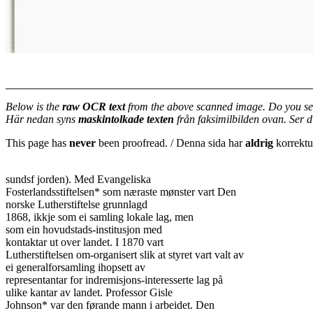
Below is the
raw OCR text
from the above scanned image. Do you se
Här nedan syns
maskintolkade texten
från faksimilbilden ovan. Ser 
This page has
never
been proofread. / Denna sida har
aldrig
korrektur
sundsf jorden). Med Evangeliska

Fosterlandsstiftelsen* som næraste mønster vart Den

norske Lutherstiftelse grunnlagd

1868, ikkje som ei samling lokale lag, men

som ein hovudstads-institusjon med

kontaktar ut over landet. I 1870 vart

Lutherstiftelsen om-organisert slik at styret vart valt av

ei generalforsamling ihopsett av

representantar for indremisjons-interesserte lag på

ulike kantar av landet. Professor Gisle

Johnson* var den førande mann i arbeidet. Den
