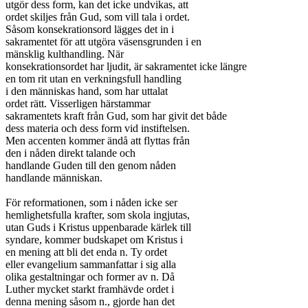
utgör dess form, kan det icke undvikas, att

ordet skiljes från Gud, som vill tala i ordet.

Såsom konsekrationsord lägges det in i

sakramentet för att utgöra väsensgrunden i en

mänsklig kulthandling. När

konsekrationsordet har ljudit, är sakramentet icke längre

en tom rit utan en verkningsfull handling

i den människas hand, som har uttalat

ordet rätt. Visserligen härstammar

sakramentets kraft från Gud, som har givit det både

dess materia och dess form vid instiftelsen.

Men accenten kommer ändå att flyttas från

den i nåden direkt talande och

handlande Guden till den genom nåden

handlande människan.

För reformationen, som i nåden icke ser

hemlighetsfulla krafter, som skola ingjutas,

utan Guds i Kristus uppenbarade kärlek till

syndare, kommer budskapet om Kristus i

en mening att bli det enda n. Ty ordet

eller evangelium sammanfattar i sig alla

olika gestaltningar och former av n. Då

Luther mycket starkt framhävde ordet i

denna mening såsom n., gjorde han det
