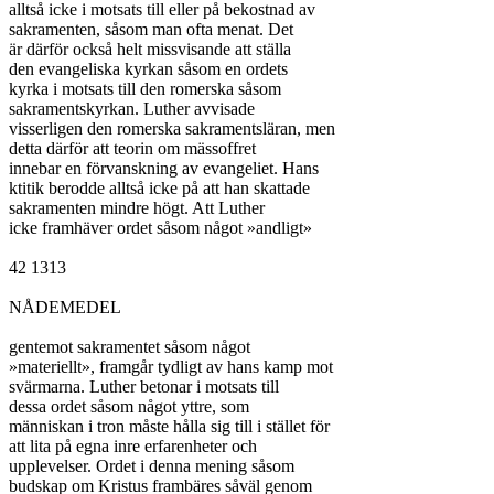
alltså icke i motsats till eller på bekostnad av

sakramenten, såsom man ofta menat. Det

är därför också helt missvisande att ställa

den evangeliska kyrkan såsom en ordets

kyrka i motsats till den romerska såsom

sakramentskyrkan. Luther avvisade

visserligen den romerska sakramentsläran, men

detta därför att teorin om mässoffret

innebar en förvanskning av evangeliet. Hans

ktitik berodde alltså icke på att han skattade

sakramenten mindre högt. Att Luther

icke framhäver ordet såsom något »andligt»

42 1313

NÅDEMEDEL

gentemot sakramentet såsom något

»materiellt», framgår tydligt av hans kamp mot

svärmarna. Luther betonar i motsats till

dessa ordet såsom något yttre, som

människan i tron måste hålla sig till i stället för

att lita på egna inre erfarenheter och

upplevelser. Ordet i denna mening såsom

budskap om Kristus frambäres såväl genom
