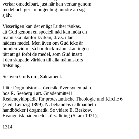
verkar omedelbart, just när han verkar genom

medel och ger i n. ingenting mindre än sig

själv.

Visserligen kan det enligt Luther tänkas,

att Gud genom en speciell nåd kan möta en

människa utanför kyrkan, d.v.s. utan

nådens medel. Men även om Gud icke är

bunden vid n., så har dock människan ingen

rätt att gå förbi de medel, som Gud insatt

i den skapade världen till alla människors

frälsning.

Se även Guds ord, Sakrament.

Litt.: Dogmhistorisk översikt över synen på n.

hos R. Seeberg i art. Gnadenmittel i

Realencyklopädie für protestantische Theologie und Kirche 6

(3 ed. Leipzig 1899). N. behandlas i allmänhet i

handböcker i dogmatik. Se vidare E. Beskow,

Evangelisk nådemedelsförvaltning (Skara 1921);

1314
