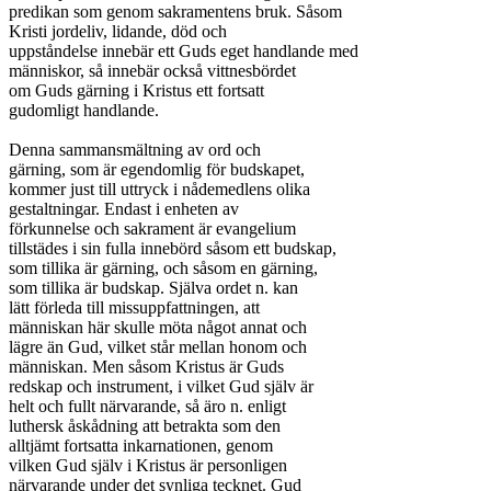
predikan som genom sakramentens bruk. Såsom

Kristi jordeliv, lidande, död och

uppståndelse innebär ett Guds eget handlande med

människor, så innebär också vittnesbördet

om Guds gärning i Kristus ett fortsatt

gudomligt handlande.

Denna sammansmältning av ord och

gärning, som är egendomlig för budskapet,

kommer just till uttryck i nådemedlens olika

gestaltningar. Endast i enheten av

förkunnelse och sakrament är evangelium

tillstädes i sin fulla innebörd såsom ett budskap,

som tillika är gärning, och såsom en gärning,

som tillika är budskap. Själva ordet n. kan

lätt förleda till missuppfattningen, att

människan här skulle möta något annat och

lägre än Gud, vilket står mellan honom och

människan. Men såsom Kristus är Guds

redskap och instrument, i vilket Gud själv är

helt och fullt närvarande, så äro n. enligt

luthersk åskådning att betrakta som den

alltjämt fortsatta inkarnationen, genom

vilken Gud själv i Kristus är personligen

närvarande under det synliga tecknet. Gud
