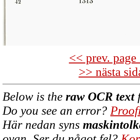
<< prev. page 
>> nästa si
Below is the
raw OCR text
f
Do you see an error?
Proof
Här nedan syns
maskintolk
ovan. Ser du något fel?
Kor