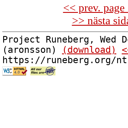
<< prev. page 
>> nästa si
Project Runeberg, Wed D
(aronsson)
(download)
<
https://runeberg.org/nt