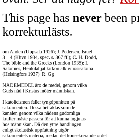
This page has
never
been pr
korrekturlästs.
om Anden (Uppsala 1926); J. Pedersen, Israel

3—4 (Khvn 1934, spec. s. 367 ff.); C. H. Dodd,

The bible and the Greeks (London 1935); I.

Salomies, Henkilahjat kirkon alkuvuosisatoina

(Helsingfors 1937). R. Gg

NÅDEMEDEL äro de medel, genom vilka

Guds nåd i Kristus möter människan.

I katolicismen faller tyngdpunkten på

sakramenten. Dessa betraktas som de

kanaler, genom vilka nådens gudomliga

krafter måste passera för att kunna ingjutas

hos människan. Då den yttre handlingen

enligt skolastisk uppfattning utgör

sakramentets materia, medan det konsekrerande ordet
