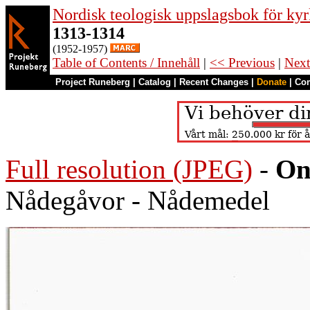
Nordisk teologisk uppslagsbok för kyr
1313-1314
(1952-1957)
Table of Contents / Innehåll
|
<< Previous
|
Next
Project Runeberg
|
Catalog
|
Recent Changes
|
Donate
|
Co
Full resolution (JPEG)
-
On
Nådegåvor - Nådemedel