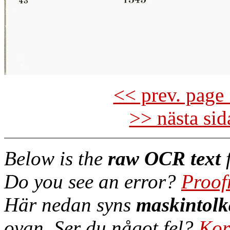
<< prev. page 
>> nästa si
Below is the
raw OCR text
f
Do you see an error?
Proof
Här nedan syns
maskintolk
ovan. Ser du något fel?
Kor