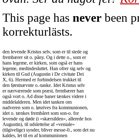
This page has
never
been pr
korrekturlästs.
den levende Kristus selv, som er til stede og

frembærer sit o. påny. Og i dette o., som er

hans legeme, er kirken, som også er hans

legeme, medindesluttet. Han ofrer sig selv og

kirken til Gud (Augustin i De civitate Dei

X, 6). Hermed er forbindelsen trukket til

den førstnævnte o.-tanke. Idet Kristus selv

er nærværende som præst, frembærer han

også vort o. Ad disse baner tænkes videre i

middelalderen. Men idet tanken om

nadveren som o. løsrives fra kommunionen,

idet o. tænkes frembåret som son-o. for

levende og døde (i »skærsilden», allerede hos

Augustin), til udslettelse af »veniale»

(tilgivelige) synder, bliver messe-0., som det nu

kaldes, let til en af kommunionen
