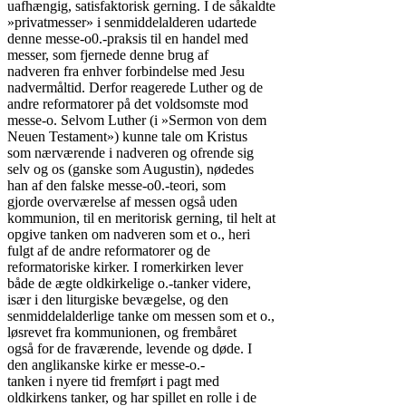
uafhængig, satisfaktorisk gerning. I de såkaldte

»privatmesser» i senmiddelalderen udartede

denne messe-o0.-praksis til en handel med

messer, som fjernede denne brug af

nadveren fra enhver forbindelse med Jesu

nadvermåltid. Derfor reagerede Luther og de

andre reformatorer på det voldsomste mod

messe-o. Selvom Luther (i »Sermon von dem

Neuen Testament») kunne tale om Kristus

som nærværende i nadveren og ofrende sig

selv og os (ganske som Augustin), nødedes

han af den falske messe-o0.-teori, som

gjorde overværelse af messen også uden

kommunion, til en meritorisk gerning, til helt at

opgive tanken om nadveren som et o., heri

fulgt af de andre reformatorer og de

reformatoriske kirker. I romerkirken lever

både de ægte oldkirkelige o.-tanker videre,

især i den liturgiske bevægelse, og den

senmiddelalderlige tanke om messen som et o.,

løsrevet fra kommunionen, og frembåret

også for de fraværende, levende og døde. I

den anglikanske kirke er messe-o.-

tanken i nyere tid fremført i pagt med

oldkirkens tanker, og har spillet en rolle i de
