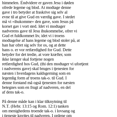
himmelen. Endvidere er gaven Jesu i døden

ofrede legeme og blod. At modtage denne

gave i tro betyder at fraskrive sig selv al

evne til at give Gud en værdig gave. I stedet

må vi »ihukomme» den gave, som Jesus på

korset gav i vort sted. Idet vi modtager

nadverens gave til Jesu ihukommelse, ofrer vi

Gud et fuldkommet liv, idet vi i troens

modtagelse af hans legeme og blod stoler på, at

han har ofret sig selv for os, og at dette

hans o. er vor retfærdighed for Gud. Dette

betyder for det tredie, at vore kræfter, som

ikke længer skal fortjene nogen

retfærdighed hos Gud, (thi den modtager vi ufortjent

i nadverens gave) skal bruges i tjenesten for

næsten i hverdagens kaldsgerning som en

legemlig form af troens tak-o. til Gud. I

denne forstand må også tjenesten for næsten

betegnes som en frugt af nadveren, en del

af dens tak-o.

På denne måde kan i klar tilknytning til

N.T. (Hebr. 13:15 og Rom. 12:1) tanken

om menighedens troende tak-o. i lovsang og

i tjeneste knyttes til nadveren. I ordene om
