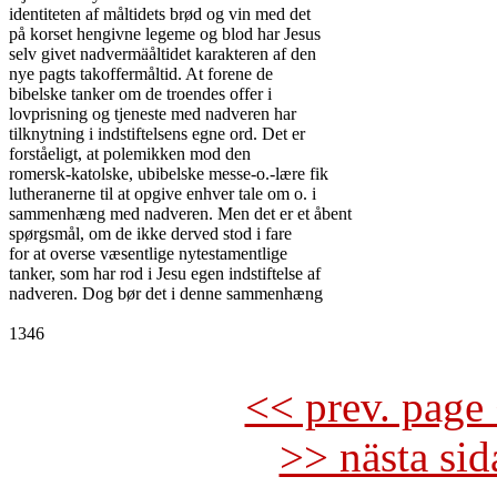
identiteten af måltidets brød og vin med det

på korset hengivne legeme og blod har Jesus

selv givet nadvermäåltidet karakteren af den

nye pagts takoffermåltid. At forene de

bibelske tanker om de troendes offer i

lovprisning og tjeneste med nadveren har

tilknytning i indstiftelsens egne ord. Det er

forståeligt, at polemikken mod den

romersk-katolske, ubibelske messe-o.-lære fik

lutheranerne til at opgive enhver tale om o. i

sammenhæng med nadveren. Men det er et åbent

spørgsmål, om de ikke derved stod i fare

for at overse væsentlige nytestamentlige

tanker, som har rod i Jesu egen indstiftelse af

nadveren. Dog bør det i denne sammenhæng

1346

<< prev. page 
>> nästa si