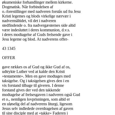
økumeniske forhandlinger mellem kirkerne.

Dogmatisk. Når forbindelsen af

o.-forestillinger med nadveren forstås ud fra Jesu

Kristi legemes og blods virkelige nærvær i

nadvermåltidet, vil det i nadveren

stedfindende o. fra nadvergæsternes side altid

være indesluttet i deres kommunion, d.v.s.

i deres modtagelse af Guds frelsende gave i

Jesu legeme og blod. At nadverens offer-

43 1345

OFFER

gave rækkes os af Gud og ikke Gud af os,

udtrykte Luther ved at kalde den Kristi

»testamente». Men en gave modtages med

taksigelse. Og i taksigelsen gives den i en

vis forstand tilbage til giveren. I denne

forstand gives der ved den takkende

modtagelse af frelsesgaven i nadveren også Gud

et o., nemligen lovprisningen, som altid er

en uløselig del af nadverens liturgi, ligesom

Jesus selv indledede overdragelsen af gaven

til sine disciple med at »takke» Faderen i
