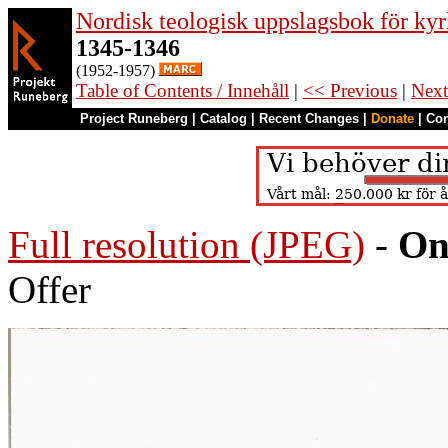
Nordisk teologisk uppslagsbok för kyr
1345-1346
(1952-1957)
Table of Contents / Innehåll
|
<< Previous
|
Next
Project Runeberg
|
Catalog
|
Recent Changes
|
Donate
|
Co
Full resolution (JPEG)
-
On
Offer