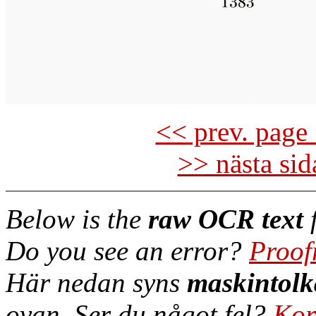
<< prev. page 
>> nästa si
Below is the
raw OCR text
f
Do you see an error?
Proof
Här nedan syns
maskintolk
ovan. Ser du något fel?
Kor