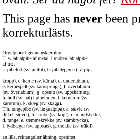
This page has
never
been pr
korrekturlästs.
Orgelpiber i gennemskærning.

T. v. labialpibe af metal. I midten labialpibe

af træ.

a. pibefod (sv. pipfot), b. pibelegeme (sv. pip-

kropp), c. kerne (sv. kärna), d. underlabium,

e. kernespalt (sv. kärnspringa), f. overlabium

(sv. överlabium), g. opsnitt (sv. uppskärning),

h. hull (sv. hål) i pibefoden, i. kernerum (sv.

kärnrum), k. skæg (sv. skägg).

T.h. tungepibe (sv. lingualpipa). a. støvle (sv.

dill el. stövel), b. strube (sv. kopf), c. mundstykke,

d. tunge, e. stemmekrykke (sv. stämkrycka),

f. lydbæger (sv. uppsats), g. trækile (sv. träkil).

en lille, rektangulær åbning, opsnittet,
