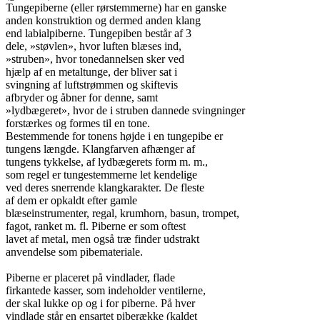
Tungepiberne (eller rørstemmerne) har en ganske

anden konstruktion og dermed anden klang

end labialpiberne. Tungepiben består af 3

dele, »støvlen», hvor luften blæses ind,

»struben», hvor tonedannelsen sker ved

hjælp af en metaltunge, der bliver sat i

svingning af luftstrømmen og skiftevis

afbryder og åbner for denne, samt

»lydbægeret», hvor de i struben dannede svingninger

forstærkes og formes til en tone.

Bestemmende for tonens højde i en tungepibe er

tungens længde. Klangfarven afhænger af

tungens tykkelse, af lydbægerets form m. m.,

som regel er tungestemmerne let kendelige

ved deres snerrende klangkarakter. De fleste

af dem er opkaldt efter gamle

blæseinstrumenter, regal, krumhorn, basun, trompet,

fagot, ranket m. fl. Piberne er som oftest

lavet af metal, men også træ finder udstrakt

anvendelse som pibemateriale.

Piberne er placeret på vindlader, flade

firkantede kasser, som indeholder ventilerne,

der skal lukke op og i for piberne. På hver

vindlade står en ensartet piberække (kaldet
