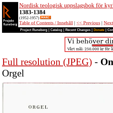
Nordisk teologisk uppslagsbok för kyr
1383-1384
(1952-1957)
Table of Contents / Innehåll
|
<< Previous
|
Next
Project Runeberg
|
Catalog
|
Recent Changes
|
Donate
|
Co
Full resolution (JPEG)
-
On
Orgel