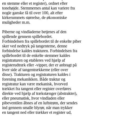
en stemme eller et register), ordnet efter

tonehøjde. Stemmernes antal kan variere fra

nogle ganske få til over 100, alt efter

kirkerummets størrelse, de økonomiske

muligheder m.m.

Piberne og vindladerne betjenes af den

spillende gennem spillebordet.

Forbindelsen fra spillebordet til de enkelte piber

sker ved nedtryk på tangenterne, denne

forbindelse kaldes trakturen. Forbindelsen fra

spillebordet til de enkelte stemmer kaldes

registraturen og etableres ved hjælp af

registerudtræk eller -vipper, der er anbragt på

hver side af tangentrækkerne (eller over

disse). Trakturen og registraturen kaldes i

forening mekanikken. Både traktur og

registratur kan være mekanisk, hvorved

trækket fra tangent eller register overføres

direkte ved hjælp af trækstænger (abstrakter),

eller pneumatisk, hvor vindladen eller

pibeventilen åbnes af en luftstrøm, der sendes

ind gennem smalle blyrør, når man trykker

en tangent ned eller trækker et register ud,
