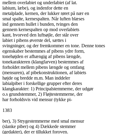
mellem overlabiet og underlabiet (af lat.

labium, læbe), og indenfor dette en

metalplade, kernen, der lukker røret på nær en

smal spalte, kernespalten. Når luften blæses

ind gennem hullet i bunden, tvinges den

gennem kernespalten op mod overlabiets

kant, hvorved den luftsøjle, der står over

labiet i pibens øverste del, sættes i

svingninger, og der fremkommer en tone. Denne tones

egenskaber bestemmes af pibens ydre form,

tonehøjden er afhængig af pibens længde,

tonekarakteren (klangfarven) bestemmes af

forholdet mellem pibens længde og omfang

(mensuren), af pibekonstruktionen, af labiets

højde og bredde m.m. Man inddeler

labialpiber i forskellige grupper efter deres

klangkarakter: 1) Principalstemmerne, der udgør

o.s grundstemmer, 2) Fløjtestemmerne, der

har forholdsvis vid mensur (tykke pi-

1383

ber), 3) Strygestemmerne med smal mensur

(slanke piber) og 4) Dækkede stemmer

(gedakter), der er tillukket foroven.
