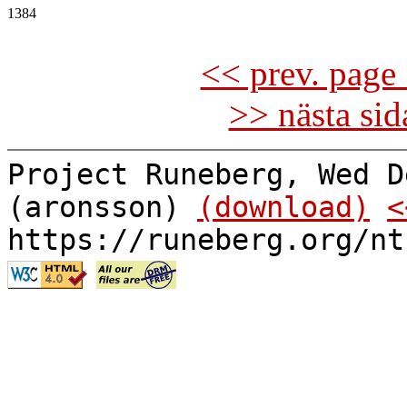
1384

<< prev. page 
>> nästa si
Project Runeberg, Wed D
(aronsson)
(download)
<
https://runeberg.org/nt