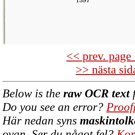
<< prev. page 
>> nästa si
Below is the
raw OCR text
f
Do you see an error?
Proof
Här nedan syns
maskintolk
ovan. Ser du något fel?
Kor