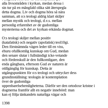
alla livsområden i kyrkan, medan dessa i

sin tur på en mångfald olika sätt återspegla

detta dogma. Liv och dogma höra så nära

samman, att o:s teologi aldrig klart skiljer

mellan mystik och teologi, d.v.s. mellan

personlig erfarenhet av de gudomliga

mysterierna och det av kyrkan erkända dogmat.

O:s teologi skiljer mellan positiv

(katafatisk) och negativ (apofatisk) teol10gi.

Den förstnämnda vägen leder till en viss,

ehuru ofullkomlig kunskap om Gud, medan

den senare slutar i fullständigt icke-vetande

och fördenskull är den fullkomligare, den

enda gångbara, eftersom Gud av naturen är

otillgänglig för kunskap. Detta är

utgångspunkten för o:s teologi och uttrycker dess

grundinställning: teologin är kontemplation

över de gudomliga

uppenbarelsehemligheterna. Därför ser den ortodoxe kristne i

dogmerna framför allt en negativ innebörd: man

kan ej följa tänkandets naturliga vägar och

1398
