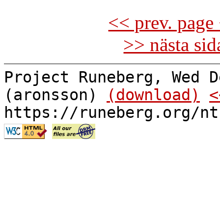
<< prev. page 
>> nästa si
Project Runeberg, Wed D
(aronsson)
(download)
<
https://runeberg.org/nt