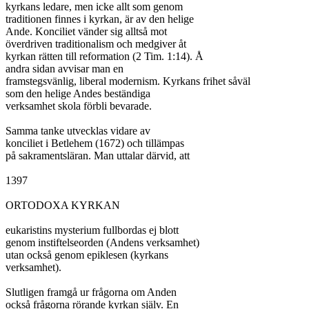
kyrkans ledare, men icke allt som genom

traditionen finnes i kyrkan, är av den helige

Ande. Konciliet vänder sig alltså mot

överdriven traditionalism och medgiver åt

kyrkan rätten till reformation (2 Tim. 1:14). Å

andra sidan avvisar man en

framstegsvänlig, liberal modernism. Kyrkans frihet såväl

som den helige Andes beständiga

verksamhet skola förbli bevarade.

Samma tanke utvecklas vidare av

konciliet i Betlehem (1672) och tillämpas

på sakramentsläran. Man uttalar därvid, att

1397

ORTODOXA KYRKAN

eukaristins mysterium fullbordas ej blott

genom instiftelseorden (Andens verksamhet)

utan också genom epiklesen (kyrkans

verksamhet).

Slutligen framgå ur frågorna om Anden

också frågorna rörande kyrkan själv. En
