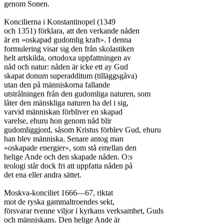
genom Sonen.

Koncilierna i Konstantinopel (1349

och 1351) förklara, att den verkande nåden

är en »oskapad gudomlig kraft». I denna

formulering visar sig den från skolastiken

helt artskilda, ortodoxa uppfattningen av

nåd och natur: nåden är icke ett ay Gud

skapat donum superadditum (tilläggsgåva)

utan den på människorna fallande

utstrålningen från den gudomliga naturen, som

låter den mänskliga naturen ha del i sig,

varvid människan förbliver en skapad

varelse, ehuru hon genom nåd blir

gudomliggjord, såsom Kristus förblev Gud, ehuru

han blev människa. Senare antog man

»oskapade energier», som stå emellan den

helige Ande och den skapade nåden. O:s

teologi står dock fri att uppfatta nåden på

det ena eller andra sättet.

Moskva-konciliet 1666—67, riktat

mot de ryska gammaltroendes sekt,

försvarar tvenne viljor i kyrkans verksamhet, Guds

och människans. Den helige Ande är
