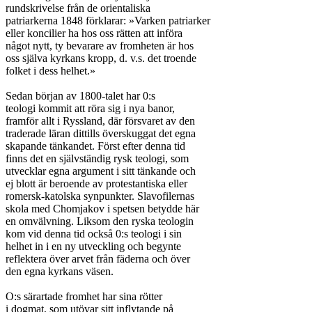
rundskrivelse från de orientaliska

patriarkerna 1848 förklarar: »Varken patriarker

eller koncilier ha hos oss rätten att införa

något nytt, ty bevarare av fromheten är hos

oss själva kyrkans kropp, d. v.s. det troende

folket i dess helhet.»

Sedan början av 1800-talet har 0:s

teologi kommit att röra sig i nya banor,

framför allt i Ryssland, där försvaret av den

traderade läran dittills överskuggat det egna

skapande tänkandet. Först efter denna tid

finns det en självständig rysk teologi, som

utvecklar egna argument i sitt tänkande och

ej blott är beroende av protestantiska eller

romersk-katolska synpunkter. Slavofilernas

skola med Chomjakov i spetsen betydde här

en omvälvning. Liksom den ryska teologin

kom vid denna tid också 0:s teologi i sin

helhet in i en ny utveckling och begynte

reflektera över arvet från fäderna och över

den egna kyrkans väsen.

O:s särartade fromhet har sina rötter

i dogmat, som utövar sitt inflytande på
