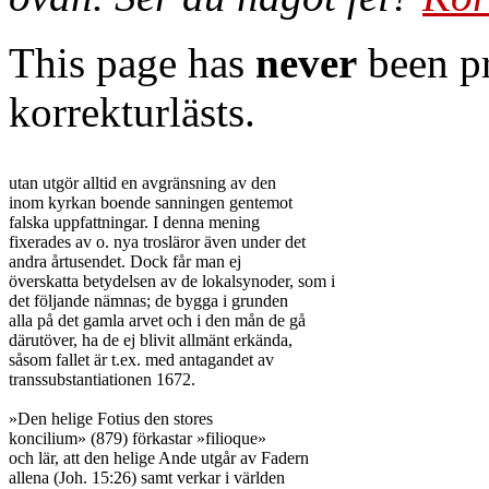
This page has
never
been pr
korrekturlästs.
utan utgör alltid en avgränsning av den

inom kyrkan boende sanningen gentemot

falska uppfattningar. I denna mening

fixerades av o. nya trosläror även under det

andra årtusendet. Dock får man ej

överskatta betydelsen av de lokalsynoder, som i

det följande nämnas; de bygga i grunden

alla på det gamla arvet och i den mån de gå

därutöver, ha de ej blivit allmänt erkända,

såsom fallet är t.ex. med antagandet av

transsubstantiationen 1672.

»Den helige Fotius den stores

koncilium» (879) förkastar »filioque»

och lär, att den helige Ande utgår av Fadern

allena (Joh. 15:26) samt verkar i världen
