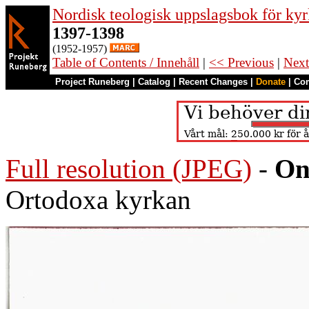
Nordisk teologisk uppslagsbok för kyr
1397-1398
(1952-1957)
Table of Contents / Innehåll
|
<< Previous
|
Next
Project Runeberg
|
Catalog
|
Recent Changes
|
Donate
|
Co
Full resolution (JPEG)
-
On
Ortodoxa kyrkan