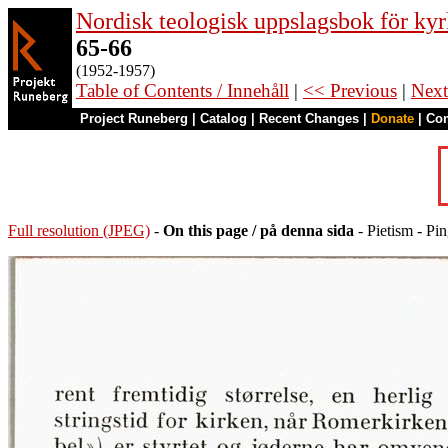
Nordisk teologisk uppslagsbok för kyr
65-66
(1952-1957)
Table of Contents / Innehåll
|
<< Previous
|
Next
Project Runeberg
|
Catalog
|
Recent Changes
|
Donate
|
Co
Full resolution (JPEG)
-
On this page / på denna sida
- Pietism - Pin