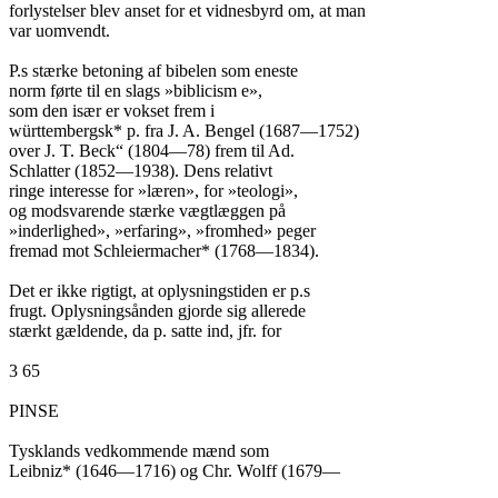
forlystelser blev anset for et vidnesbyrd om, at man

var uomvendt.

P.s stærke betoning af bibelen som eneste

norm førte til en slags »biblicism e»,

som den især er vokset frem i

württembergsk* p. fra J. A. Bengel (1687—1752)

over J. T. Beck“ (1804—78) frem til Ad.

Schlatter (1852—1938). Dens relativt

ringe interesse for »læren», for »teologi»,

og modsvarende stærke vægtlæggen på

»inderlighed», »erfaring», »fromhed» peger

fremad mot Schleiermacher* (1768—1834).

Det er ikke rigtigt, at oplysningstiden er p.s

frugt. Oplysningsånden gjorde sig allerede

stærkt gældende, da p. satte ind, jfr. for

3 65

PINSE

Tysklands vedkommende mænd som

Leibniz* (1646—1716) og Chr. Wolff (1679—
