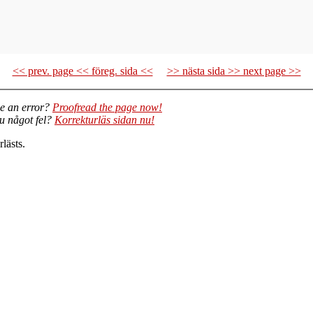
<< prev. page << föreg. sida <<
>> nästa sida >> next page >>
e an error?
Proofread the page now!
du något fel?
Korrekturläs sidan nu!
lästs.