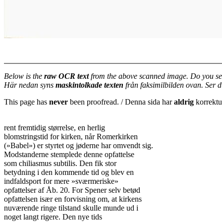
Below is the
raw OCR text
from the above scanned image. Do you se
Här nedan syns
maskintolkade texten
från faksimilbilden ovan. Ser 
This page has
never
been proofread. / Denna sida har
aldrig
korrektur
rent fremtidig størrelse, en herlig

blomstringstid for kirken, når Romerkirken

(»Babel») er styrtet og jøderne har omvendt sig.

Modstanderne stemplede denne opfattelse

som chiliasmus subtilis. Den fik stor

betydning i den kommende tid og blev en

indfaldsport for mere »sværmeriske»

opfattelser af Åb. 20. For Spener selv betød

opfattelsen især en forvisning om, at kirkens

nuværende ringe tilstand skulle munde ud i

noget langt rigere. Den nye tids
