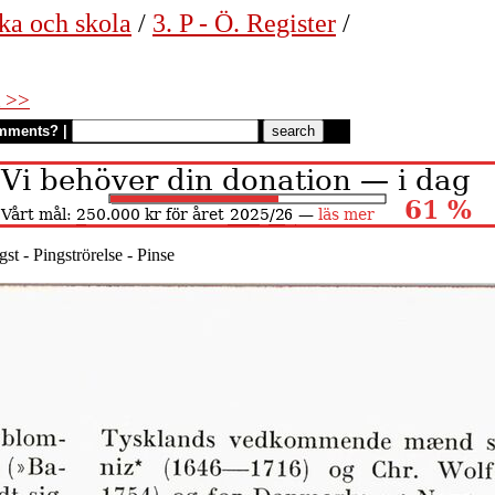
ka och skola
/
3. P - Ö. Register
/
 >>
mments?
|
gst - Pingströrelse - Pinse