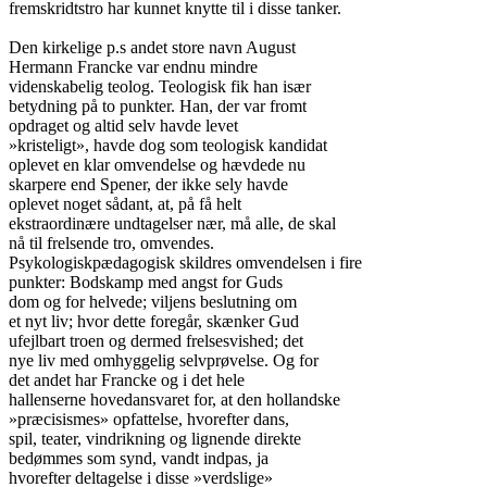
fremskridtstro har kunnet knytte til i disse tanker.

Den kirkelige p.s andet store navn August

Hermann Francke var endnu mindre

videnskabelig teolog. Teologisk fik han især

betydning på to punkter. Han, der var fromt

opdraget og altid selv havde levet

»kristeligt», havde dog som teologisk kandidat

oplevet en klar omvendelse og hævdede nu

skarpere end Spener, der ikke sely havde

oplevet noget sådant, at, på få helt

ekstraordinære undtagelser nær, må alle, de skal

nå til frelsende tro, omvendes.

Psykologiskpædagogisk skildres omvendelsen i fire

punkter: Bodskamp med angst for Guds

dom og for helvede; viljens beslutning om

et nyt liv; hvor dette foregår, skænker Gud

ufejlbart troen og dermed frelsesvished; det

nye liv med omhyggelig selvprøvelse. Og for

det andet har Francke og i det hele

hallenserne hovedansvaret for, at den hollandske

»præcisismes» opfattelse, hvorefter dans,

spil, teater, vindrikning og lignende direkte

bedømmes som synd, vandt indpas, ja

hvorefter deltagelse i disse »verdslige»
