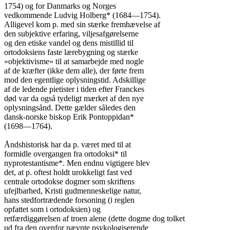
1754) og for Danmarks og Norges

vedkommende Ludvig Holberg* (1684—1754).

Alligevel kom p. med sin stærke fremhævelse af

den subjektive erfaring, viljesafgørelserne

og den etiske vandel og dens mistillid til

ortodoksiens faste lærebygning og stærke

»objektivisme» til at samarbejde med nogle

af de kræfter (ikke dem alle), der førte frem

mod den egentlige oplysningstid. Adskillige

af de ledende pietister i tiden efter Franckes

død var da også tydeligt mærket af den nye

oplysningsånd. Dette gælder således den

dansk-norske biskop Erik Pontoppidan*

(1698—1764).

Åndshistorisk har da p. været med til at

formidle overgangen fra ortodoksi* til

nyprotestantisme*. Men endnu vigtigere blev

det, at p. oftest holdt urokkeligt fast ved

centrale ortodokse dogmer som skriftens

ufejlbarhed, Kristi gudmenneskelige natur,

hans stedfortrædende forsoning (i reglen

opfattet som i ortodoksien) og

retfærdiggørelsen af troen alene (dette dogme dog tolket

ud fra den ovenfor nævnte psykologiserende
