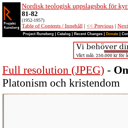
Nordisk teologisk uppslagsbok för kyr
81-82
(1952-1957)
Table of Contents / Innehåll
|
<< Previous
|
Next
Project Runeberg
|
Catalog
|
Recent Changes
|
Donate
|
Co
Full resolution (JPEG)
-
On
Platonism och kristendom