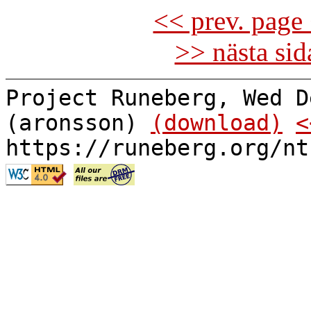
<< prev. page 
>> nästa si
Project Runeberg, Wed D
(aronsson)
(download)
<
https://runeberg.org/nt