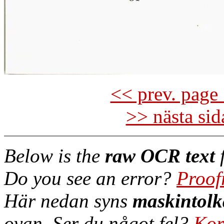
<< prev. page 
>> nästa si
Below is the
raw OCR text
f
Do you see an error?
Proof
Här nedan syns
maskintolk
ovan. Ser du något fel?
Kor