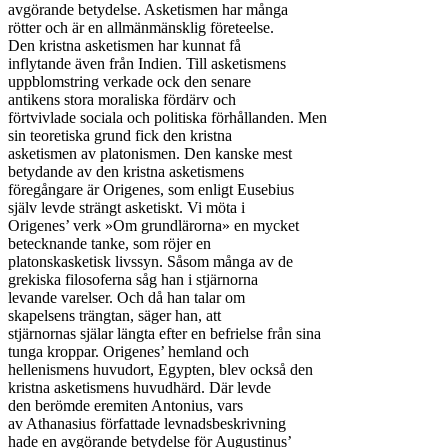
avgörande betydelse. Asketismen har många

rötter och är en allmänmänsklig företeelse.

Den kristna asketismen har kunnat få

inflytande även från Indien. Till asketismens

uppblomstring verkade ock den senare

antikens stora moraliska fördärv och

förtvivlade sociala och politiska förhållanden. Men

sin teoretiska grund fick den kristna

asketismen av platonismen. Den kanske mest

betydande av den kristna asketismens

föregångare är Origenes, som enligt Eusebius

själv levde strängt asketiskt. Vi möta i

Origenes’ verk »Om grundlärorna» en mycket

betecknande tanke, som röjer en

platonskasketisk livssyn. Såsom många av de

grekiska filosoferna såg han i stjärnorna

levande varelser. Och då han talar om

skapelsens trängtan, säger han, att

stjärnornas själar längta efter en befrielse från sina

tunga kroppar. Origenes’ hemland och

hellenismens huvudort, Egypten, blev också den

kristna asketismens huvudhärd. Där levde

den berömde eremiten Antonius, vars

av Athanasius författade levnadsbeskrivning

hade en avgörande betydelse för Augustinus’
