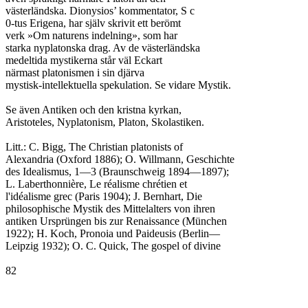
västerländska. Dionysios’ kommentator, S c

0-tus Erigena, har själv skrivit ett berömt

verk »Om naturens indelning», som har

starka nyplatonska drag. Av de västerländska

medeltida mystikerna står väl Eckart

närmast platonismen i sin djärva

mystisk-intellektuella spekulation. Se vidare Mystik.

Se även Antiken och den kristna kyrkan,

Aristoteles, Nyplatonism, Platon, Skolastiken.

Litt.: C. Bigg, The Christian platonists of

Alexandria (Oxford 1886); O. Willmann, Geschichte

des Idealismus, 1—3 (Braunschweig 1894—1897);

L. Laberthonnière, Le réalisme chrétien et

l'idéalisme grec (Paris 1904); J. Bernhart, Die

philosophische Mystik des Mittelalters von ihren

antiken Ursprüngen bis zur Renaissance (München

1922); H. Koch, Pronoia und Paideusis (Berlin—

Leipzig 1932); O. C. Quick, The gospel of divine

82
