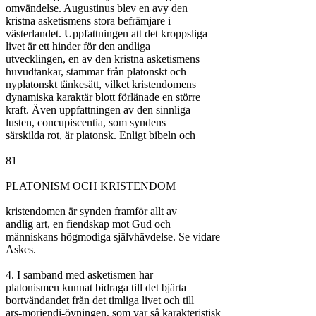
omvändelse. Augustinus blev en avy den

kristna asketismens stora befrämjare i

västerlandet. Uppfattningen att det kroppsliga

livet är ett hinder för den andliga

utvecklingen, en av den kristna asketismens

huvudtankar, stammar från platonskt och

nyplatonskt tänkesätt, vilket kristendomens

dynamiska karaktär blott förlänade en större

kraft. Även uppfattningen av den sinnliga

lusten, concupiscentia, som syndens

särskilda rot, är platonsk. Enligt bibeln och

81

PLATONISM OCH KRISTENDOM

kristendomen är synden framför allt av

andlig art, en fiendskap mot Gud och

människans högmodiga självhävdelse. Se vidare

Askes.

4. I samband med asketismen har

platonismen kunnat bidraga till det bjärta

bortvändandet från det timliga livet och till

ars-moriendi-övningen, som var så karakteristisk
