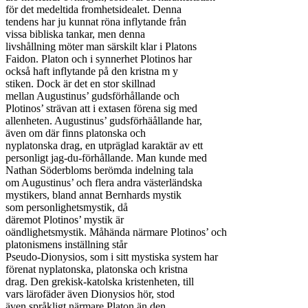
för det medeltida fromhetsidealet. Denna

tendens har ju kunnat röna inflytande från

vissa bibliska tankar, men denna

livshållning möter man särskilt klar i Platons

Faidon. Platon och i synnerhet Plotinos har

också haft inflytande på den kristna m y

stiken. Dock är det en stor skillnad

mellan Augustinus’ gudsförhållande och

Plotinos’ strävan att i extasen förena sig med

allenheten. Augustinus’ gudsförhäållande har,

även om där finns platonska och

nyplatonska drag, en utpräglad karaktär av ett

personligt jag-du-förhållande. Man kunde med

Nathan Söderbloms berömda indelning tala

om Augustinus’ och flera andra västerländska

mystikers, bland annat Bernhards mystik

som personlighetsmystik, då

däremot Plotinos’ mystik är

oändlighetsmystik. Måhända närmare Plotinos’ och

platonismens inställning står

Pseudo-Dionysios, som i sitt mystiska system har

förenat nyplatonska, platonska och kristna

drag. Den grekisk-katolska kristenheten, till

vars lärofäder även Dionysios hör, stod

även språkligt närmare Platon än den
