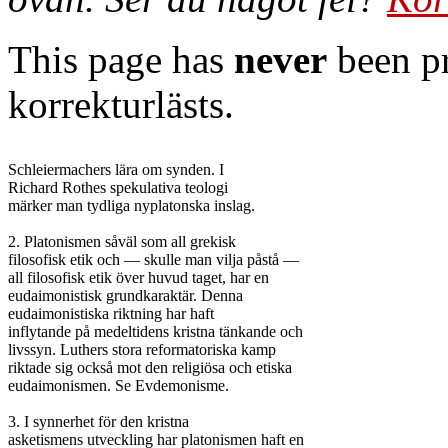
This page has
never
been pr
korrekturlästs.
Schleiermachers lära om synden. I

Richard Rothes spekulativa teologi

märker man tydliga nyplatonska inslag.

2. Platonismen såväl som all grekisk

filosofisk etik och — skulle man vilja påstå —

all filosofisk etik över huvud taget, har en

eudaimonistisk grundkaraktär. Denna

eudaimonistiska riktning har haft

inflytande på medeltidens kristna tänkande och

livssyn. Luthers stora reformatoriska kamp

riktade sig också mot den religiösa och etiska

eudaimonismen. Se Evdemonisme.

3. I synnerhet för den kristna

asketismens utveckling har platonismen haft en
