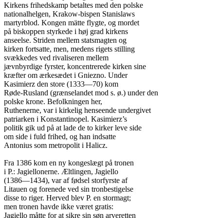
Kirkens frihedskamp betaltes med den polske

nationalhelgen, Krakow-bispen Stanislaws

martyrblod. Kongen mätte flygte, og mordet

på biskoppen styrkede i høj grad kirkens

anseelse. Striden mellem statsmagten og

kirken fortsatte, men, medens rigets stilling

svækkedes ved rivaliseren mellem

jævnbyrdige fyrster, koncentrerede kirken sine

kræfter om ærkesædet i Gniezno. Under

Kasimierz den store (1333—70) kom

Røde-Rusland (grænselandet mod s. ø.) under den

polske krone. Befolkningen her,

Ruthenerne, var i kirkelig henseende undergivet

patriarken i Konstantinopel. Kasimierz’s

politik gik ud på at lade de to kirker leve side

om side i fuld frihed, og han indsatte

Antonius som metropolit i Halicz.

Fra 1386 kom en ny kongeslægt på tronen

i P.: Jagiellonerne. Æltlingen, Jagiello

(1386—1434), var af fødsel storfyrste af

Litauen og forenede ved sin tronbestigelse

disse to riger. Herved blev P. en stormagt;

men tronen havde ikke været gratis:

Jagiello måtte for at sikre sin søn arveretten
