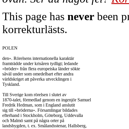
This page has
never
been pr
korrekturlästs.
POLEN

den». Rörelsens internationella karaktär

framträdde under krisåren tydligt; ledande

»bröder» från flera europeiska länder sökte

såväl under som omedelbart efter andra

världskriget att påverka utvecklingen i

Tyskland.

Till Sverige kom rörelsen i slutet av

1870-talet, förmedlad genom en ingenjör Samuel

Fredrik Hedman, som i England anslutit

sig till »bröderna». Församlingar bildades

efterhand i Stockholm, Göteborg, Uddevalla

och Malmö samt på några orter på

landsbygden, t. ex. Smålandsstenar, Hallsberg,
