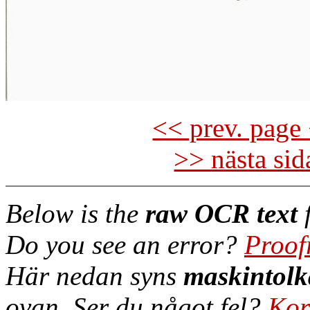
<< prev. page 
>> nästa si
Below is the
raw OCR text
f
Do you see an error?
Proof
Här nedan syns
maskintolk
ovan. Ser du något fel?
Kor