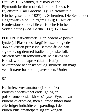
Litt.: W. B. Neathby, A history of the

Plymouth brethren (2 ed. London 1902); E.

Eylenstein, Carl Brockhaus (i Zeitschrift für

Kirchengeschichte 1927); P. Scheurlen, Die Sekten der

Gegenwart (4 ed. Stuttgart 1930); H. Mulert,

Konfessionskunde. Die christliche Kirchen und

Sekten heute (2 ed. Berlin 1937). G. H—I

POLEN. Kirkehistorie. Den hedenske polske

fyrste (af Piasternes slægt) Mieszko ægtede

966 en kristen prinsesse; samme år lod han

sig døbe, og dermed trådte det polske folk

officielt over til romerkirken. Mieszkos søn

Boleslaw »den tapre» (992—1025)

bekæmpede hedenskabet, og styrkede sin magt

ved sit nære forhold til pavestolen. Under

87

Kasimierz »restaurator» (1040—58)

knustes hedenskabet endeligt, og en

polsk-romersk statskirke så lyset. Fyrsten var

kirkens overhoved, men allerede under hans

efterfølger indtrådte en spænding, i det

kirken ville emancipere sig fra kongen.
