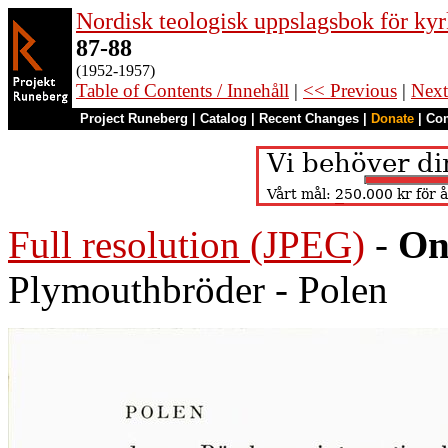
Nordisk teologisk uppslagsbok för kyr
87-88
(1952-1957)
Table of Contents / Innehåll
|
<< Previous
|
Next
Project Runeberg
|
Catalog
|
Recent Changes
|
Donate
|
Co
Full resolution (JPEG)
-
On
Plymouthbröder - Polen