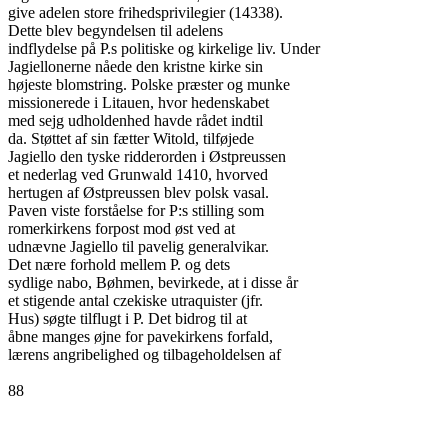
give adelen store frihedsprivilegier (14338).

Dette blev begyndelsen til adelens

indflydelse på P.s politiske og kirkelige liv. Under

Jagiellonerne nåede den kristne kirke sin

højeste blomstring. Polske præster og munke

missionerede i Litauen, hvor hedenskabet

med sejg udholdenhed havde rådet indtil

da. Støttet af sin fætter Witold, tilføjede

Jagiello den tyske ridderorden i Østpreussen

et nederlag ved Grunwald 1410, hvorved

hertugen af Østpreussen blev polsk vasal.

Paven viste forståelse for P:s stilling som

romerkirkens forpost mod øst ved at

udnævne Jagiello til pavelig generalvikar.

Det nære forhold mellem P. og dets

sydlige nabo, Bøhmen, bevirkede, at i disse år

et stigende antal czekiske utraquister (jfr.

Hus) søgte tilflugt i P. Det bidrog til at

åbne manges øjne for pavekirkens forfald,

lærens angribelighed og tilbageholdelsen af

88
