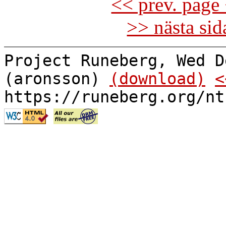
<< prev. page 
>> nästa si
Project Runeberg, Wed D
(aronsson)
(download)
<
https://runeberg.org/nt