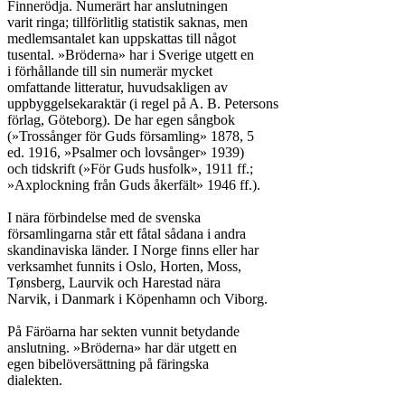
Finnerödja. Numerärt har anslutningen

varit ringa; tillförlitlig statistik saknas, men

medlemsantalet kan uppskattas till något

tusental. »Bröderna» har i Sverige utgett en

i förhållande till sin numerär mycket

omfattande litteratur, huvudsakligen av

uppbyggelsekaraktär (i regel på A. B. Petersons

förlag, Göteborg). De har egen sångbok

(»Trossånger för Guds församling» 1878, 5

ed. 1916, »Psalmer och lovsånger» 1939)

och tidskrift (»För Guds husfolk», 1911 ff.;

»Axplockning från Guds åkerfält» 1946 ff.).

I nära förbindelse med de svenska

församlingarna står ett fåtal sådana i andra

skandinaviska länder. I Norge finns eller har

verksamhet funnits i Oslo, Horten, Moss,

Tønsberg, Laurvik och Harestad nära

Narvik, i Danmark i Köpenhamn och Viborg.

På Färöarna har sekten vunnit betydande

anslutning. »Bröderna» har där utgett en

egen bibelöversättning på färingska

dialekten.
