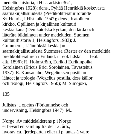
medeltidshistoria, i Hist. arkisto 36:1,

Helsingfors 1928); dens., Pyhää Henrikkiä koskevasta

saarnakirjallisuudesta (Predikolitteratur rörande

S:t Henrik, i Hist. aik. 1942); dens., Katolinen

kirkko, Opillinen ja kirjallinen kulttuuri

keskiaikana (Den katolska kyrkan, den lärda och

litterära bildningen under medeltiden, Suomen

kulttuurhistoria 1, Helsingfors 1933); J.

Gummerus, Jäännöksiä keskiajan

saarnakirjallisuudesta Suomessa (Rester av den medeltida

predikolitteraturen i Finland, i Teol. tidskr. — Teol.

aik. 1896); R. Holmström, Eerikki Eerikinpoika

Sorolainen (Ericus Erici Sorolainen, Tavastehus

1937); E. Kansanaho, Wegeliuksen postillan

lähteet ja teologia (Wegelius postilla, dess källor

och teologi, Helsingfors 1950); M. Simojoki,

135

Julistus ja opetus (Förkunnelse och

undervisning, Helsingfors 1947). M..

Norge. Av middelalderens p.i Norge

er bevart en samling fra det 12. årh.,

hvorav ca. fjerdeparten eller ni p. antas å være
