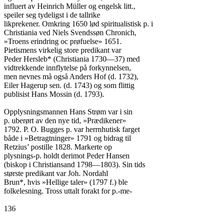
influert av Heinrich Müller og engelsk litt.,

speiler seg tydeligst i de tallrike

likprekener. Omkring 1650 lød spiritualistisk p. i

Christiania ved Niels Svendssøn Chronich,

»Troens erindring oc prøfuelse» 1651.

Pietismens virkelig store predikant var

Peder Hersleb* (Christiania 1730—37) med

vidtrekkende innflytelse på forkynnelsen,

men nevnes må også Anders Hof (d. 1732),

Eiler Hagerup sen. (d. 1743) og som flittig

publisist Hans Mossin (d. 1793).

Opplysningsmannen Hans Strøm var i sin

p. uberørt av den nye tid, »Prædikener»

1792. P. O. Bugges p. var herrnhutisk farget

både i »Betragtninger» 1791 og bidrag til

Retzius’ postille 1828. Markerte op

plysnings-p. holdt derimot Peder Hansen

(biskop i Christiansand 1798—1803). Sin tids

største predikant var Joh. Nordahl

Brun*, hvis »Hellige taler» (1797 f.) ble

folkelesning. Tross uttalt forakt for p.-me-

136
