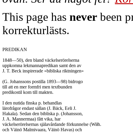
This page has
never
been pr
korrekturlästs.
PREDIKAN

1848—50), den bland väckelserörelserna

uppkomna lekmannapredikan samt den av

J. T. Beck inspirerade »bibliska riktningen»

(G. Johanssons postilla 1893—98) bidrogo

till att en mer formfri men textbunden

predikostil kom till makten.

I den nutida finska p. behandlas

lärofrågor endast sällan (J. Bäck, Eeli J.

Hakala). Sedan den bibliska p. (Johansson,

J. A. Mannermaa) fått vika, har

väckelserörelsernas själavårdande förkunnelse (Wiłh.

och Väinö Malmivaara, Väinö Havas) och
