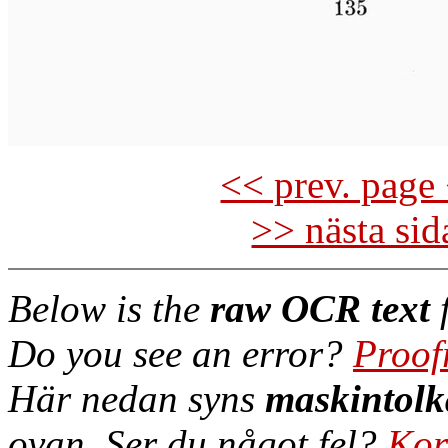
<< prev. page 
>> nästa si
Below is the
raw OCR text
f
Do you see an error?
Proof
Här nedan syns
maskintolk
ovan. Ser du något fel?
Kor