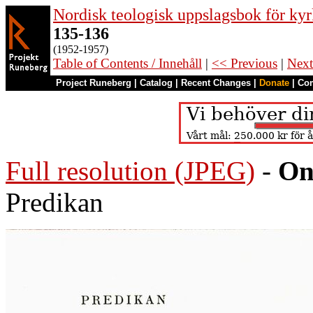
Nordisk teologisk uppslagsbok för kyr
135-136
(1952-1957)
Table of Contents / Innehåll
|
<< Previous
|
Next
Project Runeberg
|
Catalog
|
Recent Changes
|
Donate
|
Co
Full resolution (JPEG)
-
On
Predikan