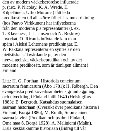
den av modern väckelserörelse influerade

p. (t.ex. P. Nicolay, K. A. Wrede, E.

Kilpeläinen, Urho Muroma) fått leda

predikostilen till allt större frihet. I samma riktning

(hos Paavo Virkkunen) har inflytelserna

från den moderna p:s representanter (t. ex.

T. Klaveness, J. J. Jansen och N. Beskov)

inverkat. O. Ricards inflytande kan man

spåra i Aleksi Lehtonens predikningar. E.

W. Pakkala representerar en syntes av den

pietistiska själavårdande p., av den

nyevangeliska väckelsepredikan och av det

moderna predikosätt, som är tämligen allmänt i

Finland.

Litt.: H. G. Porthan, Historiola concionum

sacrarum fennicarum (Åbo 1781); H. Råbergh, Den

evangeliska predikoverksamhetens grundläggning

och utveckling i Finland intill 1640 (Helsingfors

1883); E. Bergroth, Katsahdus suomalaisen

saarnan historiaan (Översikt över predikans historia i

Finland, Borgå 1886); M. Ruuth, Suomalainen

saarna ja virsi (Predikan och psalm i Finland,

Oma maa 6, Borgå 1928); A. Maliniemi (Malin),

Lisiä keskiaikamme historiaan (Bidrag till vår
