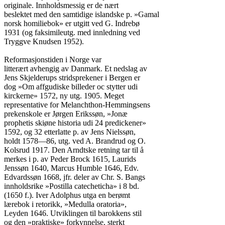
originale. Innholdsmessig er de nært

beslektet med den samtidige islandske p. »Gamal

norsk homiliebok» er utgitt ved G. Indrebø

1931 (og faksimileutg. med innledning ved

Tryggve Knudsen 1952).

Reformasjonstiden i Norge var

litterært avhengig av Danmark. Et nedslag av

Jens Skjelderups stridsprekener i Bergen er

dog »Om affgudiske billeder oc stytter udi

kirckerne» 1572, ny utg. 1905. Meget

representative for Melanchthon-Hemmingsens

prekenskole er Jørgen Erikssøn, »Jonæ

prophetis skiøne historia udi 24 predickener»

1592, og 32 etterlatte p. av Jens Nielssøn,

holdt 1578—86, utg. ved A. Brandrud og O.

Kolsrud 1917. Den Arndtske retning tar til å

merkes i p. av Peder Brock 1615, Laurids

Jenssøn 1640, Marcus Humble 1646, Edv.

Edvardssøn 1668, jfr. deler av Chr. S. Bangs

innholdsrike »Postilla catecheticha» i 8 bd.

(1650 f.). Iver Adolphus utga en berømt

lærebok i retorikk, »Medulla oratoria»,

Leyden 1646. Utviklingen til barokkens stil

og den »praktiske» forkynnelse, sterkt
