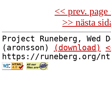
<< prev. page 
>> nästa si
Project Runeberg, Wed D
(aronsson)
(download)
<
https://runeberg.org/nt