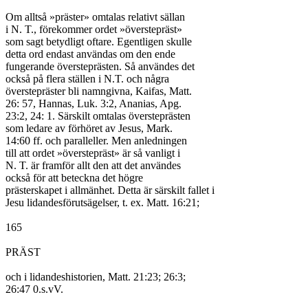
Om alltså »präster» omtalas relativt sällan

i N. T., förekommer ordet »överstepräst»

som sagt betydligt oftare. Egentligen skulle

detta ord endast användas om den ende

fungerande översteprästen. Så användes det

också på flera ställen i N.T. och några

överstepräster bli namngivna, Kaifas, Matt.

26: 57, Hannas, Luk. 3:2, Ananias, Apg.

23:2, 24: 1. Särskilt omtalas översteprästen

som ledare av förhöret av Jesus, Mark.

14:60 ff. och paralleller. Men anledningen

till att ordet »överstepräst» är så vanligt i

N. T. är framför allt den att det användes

också för att beteckna det högre

prästerskapet i allmänhet. Detta är särskilt fallet i

Jesu lidandesförutsägelser, t. ex. Matt. 16:21;

165

PRÄST

och i lidandeshistorien, Matt. 21:23; 26:3;

26:47 0.s.vV.
