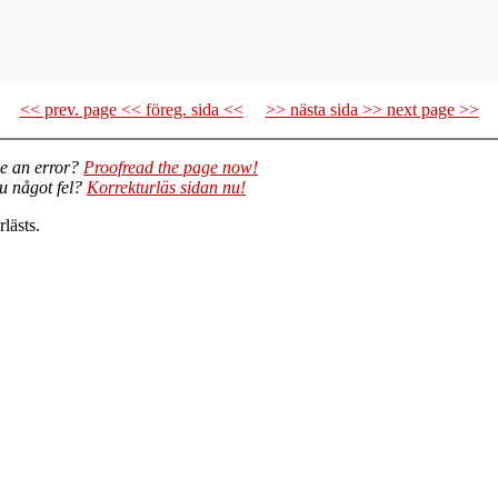
<< prev. page << föreg. sida <<
>> nästa sida >> next page >>
e an error?
Proofread the page now!
du något fel?
Korrekturläs sidan nu!
lästs.