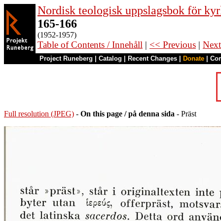
Nordisk teologisk uppslagsbok för kyr
165-166
(1952-1957)
Table of Contents / Innehåll
|
<< Previous
|
Next
Project Runeberg
|
Catalog
|
Recent Changes
|
Donate
|
Co
Full resolution (JPEG)
-
On this page / på denna sida
- Präst