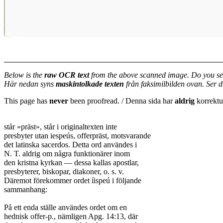
Below is the
raw OCR text
from the above scanned image. Do you se
Här nedan syns
maskintolkade texten
från faksimilbilden ovan. Ser 
This page has
never
been proofread. / Denna sida har
aldrig
korrektur
står »präst», står i originaltexten inte

presbyter utan iespeús, offerpräst, motsvarande

det latinska sacerdos. Detta ord användes i

N. T. aldrig om några funktionärer inom

den kristna kyrkan — dessa kallas apostlar,

presbyterer, biskopar, diakoner, o. s. v.

Däremot förekommer ordet íispeú i följande

sammanhang:

På ett enda ställe användes ordet om en

hednisk offer-p., nämligen Apg. 14:13, där
