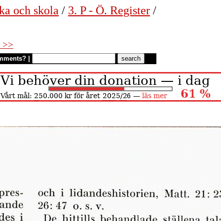
ka och skola
/
3. P - Ö. Register
/
 >>
mments?
|