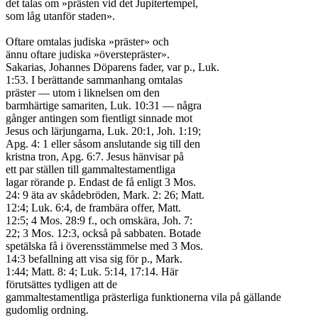
det talas om »prästen vid det Jupitertempel,

som låg utanför staden».

Oftare omtalas judiska »präster» och

ännu oftare judiska »överstepräster».

Sakarias, Johannes Döparens fader, var p., Luk.

1:53. I berättande sammanhang omtalas

präster — utom i liknelsen om den

barmhärtige samariten, Luk. 10:31 — några

gånger antingen som fientligt sinnade mot

Jesus och lärjungarna, Luk. 20:1, Joh. 1:19;

Apg. 4: 1 eller såsom anslutande sig till den

kristna tron, Apg. 6:7. Jesus hänvisar på

ett par ställen till gammaltestamentliga

lagar rörande p. Endast de få enligt 3 Mos.

24: 9 äta av skådebröden, Mark. 2: 26; Matt.

12:4; Luk. 6:4, de frambära offer, Matt.

12:5; 4 Mos. 28:9 f., och omskära, Joh. 7:

22; 3 Mos. 12:3, också på sabbaten. Botade

spetälska få i överensstämmelse med 3 Mos.

14:3 befallning att visa sig för p., Mark.

1:44; Matt. 8: 4; Luk. 5:14, 17:14. Här

förutsättes tydligen att de

gammaltestamentliga prästerliga funktionerna vila på gällande

gudomlig ordning.
