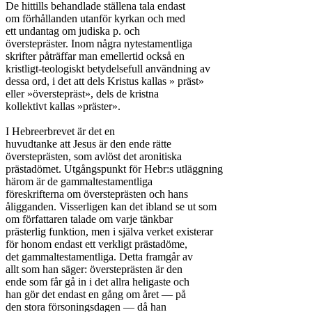
De hittills behandlade ställena tala endast

om förhållanden utanför kyrkan och med

ett undantag om judiska p. och

överstepräster. Inom några nytestamentliga

skrifter påträffar man emellertid också en

kristligt-teologiskt betydelsefull användning av

dessa ord, i det att dels Kristus kallas » präst»

eller »överstepräst», dels de kristna

kollektivt kallas »präster».

I Hebreerbrevet är det en

huvudtanke att Jesus är den ende rätte

översteprästen, som avlöst det aronitiska

prästadömet. Utgångspunkt för Hebr:s utläggning

härom är de gammaltestamentliga

föreskrifterna om översteprästen och hans

åligganden. Visserligen kan det ibland se ut som

om författaren talade om varje tänkbar

prästerlig funktion, men i själva verket existerar

för honom endast ett verkligt prästadöme,

det gammaltestamentliga. Detta framgår av

allt som han säger: översteprästen är den

ende som får gå in i det allra heligaste och

han gör det endast en gång om året — på

den stora försoningsdagen — då han
