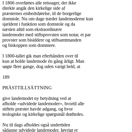
I 1806 overførtes alle retssager, der ikke

direkte angik den kirkelige side af

præsternes embedsførelse, til de borgerlige

domstole. Nu om dage træder landemoderne kun

sjældent i funktion som domstole og da

næsten altid som ekstraordinære

landemoder med stiftsprovsten som notar, et par

provster som bisiddere og stiftsamtmanden

og biskoppen som dommere.

I 1800-tallet gik man efterhånden over til

kun at holde landemode én gång årligt. Man

søgte flere gange, dog uden varigt held, at

189

PRÄSTTILLSÄTTNING

give landemodet ny betydning ved at

afholde »udvidede landemoder», hvortil alle

stiftets præster havde adgang, og hvor

teologiske og kirkelige spørgsmål drøftedes.

Nu til dags afholdes også undertiden

sådanne udvidede landemoder. Iøvrigt er
