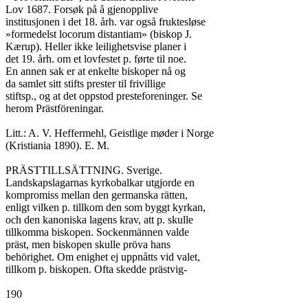
Lov 1687. Forsøk på å gjenopplive

institusjonen i det 18. årh. var også fruktesløse

»formedelst locorum distantiam» (biskop J.

Kærup). Heller ikke leilighetsvise planer i

det 19. årh. om et lovfestet p. førte til noe.

En annen sak er at enkelte biskoper nå og

da samlet sitt stifts prester til frivillige

stiftsp., og at det oppstod presteforeninger. Se

herom Prästföreningar.

Litt.: A. V. Heffermehl, Geistlige møder i Norge

(Kristiania 1890). E. M.

PRÄSTTILLSÄTTNING. Sverige.

Landskapslagarnas kyrkobalkar utgjorde en

kompromiss mellan den germanska rätten,

enligt vilken p. tillkom den som byggt kyrkan,

och den kanoniska lagens krav, att p. skulle

tillkomma biskopen. Sockenmännen valde

präst, men biskopen skulle pröva hans

behörighet. Om enighet ej uppnåtts vid valet,

tillkom p. biskopen. Ofta skedde prästvig-

190
