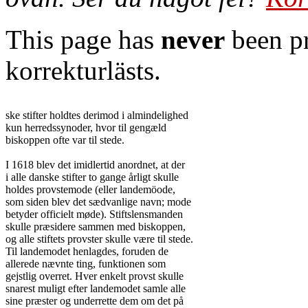
This page has
never
been pr
korrekturlästs.
ske stifter holdtes derimod i almindelighed

kun herredssynoder, hvor til gengæld

biskoppen ofte var til stede.

I 1618 blev det imidlertid anordnet, at der

i alle danske stifter to gange årligt skulle

holdes provstemode (eller landemöode,

som siden blev det sædvanlige navn; mode

betyder officielt møde). Stiftslensmanden

skulle præsidere sammen med biskoppen,

og alle stiftets provster skulle være til stede.

Til landemodet henlagdes, foruden de

allerede nævnte ting, funktionen som

gejstlig overret. Hver enkelt provst skulle

snarest muligt efter landemodet samle alle

sine præster og underrette dem om det på
