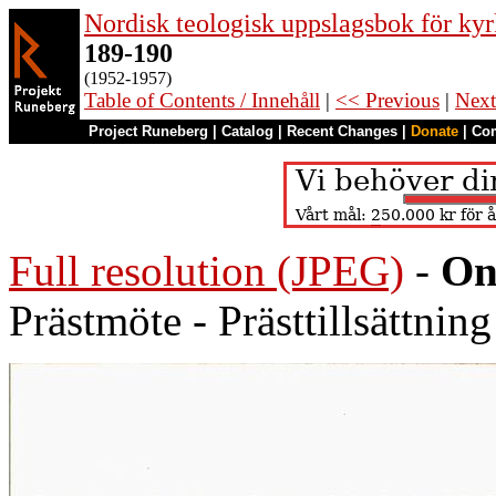
Nordisk teologisk uppslagsbok för kyr
189-190
(1952-1957)
Table of Contents / Innehåll
|
<< Previous
|
Next
Project Runeberg
|
Catalog
|
Recent Changes
|
Donate
|
Co
Full resolution (JPEG)
-
On
Prästmöte - Prästtillsättning