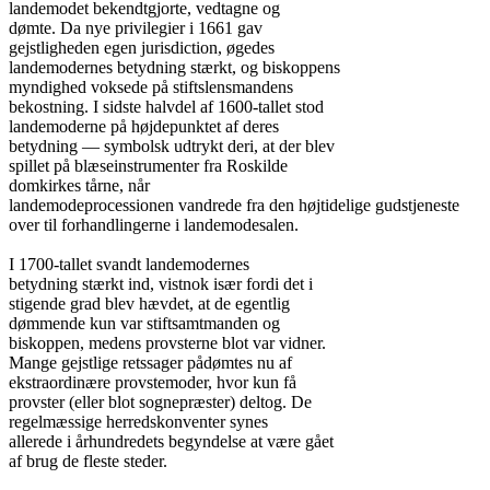
landemodet bekendtgjorte, vedtagne og

dømte. Da nye privilegier i 1661 gav

gejstligheden egen jurisdiction, øgedes

landemodernes betydning stærkt, og biskoppens

myndighed voksede på stiftslensmandens

bekostning. I sidste halvdel af 1600-tallet stod

landemoderne på højdepunktet af deres

betydning — symbolsk udtrykt deri, at der blev

spillet på blæseinstrumenter fra Roskilde

domkirkes tårne, når

landemodeprocessionen vandrede fra den højtidelige gudstjeneste

over til forhandlingerne i landemodesalen.

I 1700-tallet svandt landemodernes

betydning stærkt ind, vistnok især fordi det i

stigende grad blev hævdet, at de egentlig

dømmende kun var stiftsamtmanden og

biskoppen, medens provsterne blot var vidner.

Mange gejstlige retssager pådømtes nu af

ekstraordinære provstemoder, hvor kun få

provster (eller blot sognepræster) deltog. De

regelmæssige herredskonventer synes

allerede i århundredets begyndelse at være gået

af brug de fleste steder.
