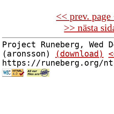
<< prev. page 
>> nästa si
Project Runeberg, Wed D
(aronsson)
(download)
<
https://runeberg.org/nt