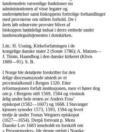
landemodets væsentlige funktioner nu

administrationen af visse legater og

understøttelser samt biskoppens fortrolige forhandlinger

med provsterne om stiftets forhold. De i

årets løb udnævnte provster bliver af

biskoppen højtideligt indsat i deres embede under

landemodegudstjenesten i domkirken.

Litt.: H. Ussing, Kirkeforfatningen i de

kongelige danske stater 2 (Sorøe 1786); A. Matzen—

J. Timm, Haandbog i den danske kirkeret (Khvn

1889—91). S. B.

I Norge ble detaljerte forskrifter for den

årlige diocesansynode utstedt av et

provinsialkonsil i Bergen 1320. Etter

reformasjonen forfalt institusjonen, men vi hører dog

om p. i Bergens stift 1569, 1584 og visstnok

årlig under hele resten av Anders Foss’

episkopat (1582—1607) og 1668. I Stavanger

kjennes synoder 1573, 1593, 1594 og hvert

tredje år under Tomas Wegners episkopat

(1627—1654). Derpå forsvant p. Mens

Danske Lov 1683 inneholdt en forskrift om

» Provstemoder», ble denne utelatt i Norske
