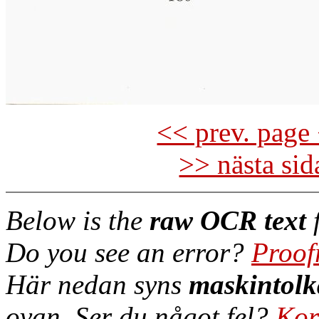
<< prev. page 
>> nästa si
Below is the
raw OCR text
f
Do you see an error?
Proof
Här nedan syns
maskintolk
ovan. Ser du något fel?
Kor