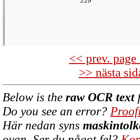
<< prev. page 
>> nästa si
Below is the
raw OCR text
f
Do you see an error?
Proof
Här nedan syns
maskintolk
ovan. Ser du något fel?
Kor