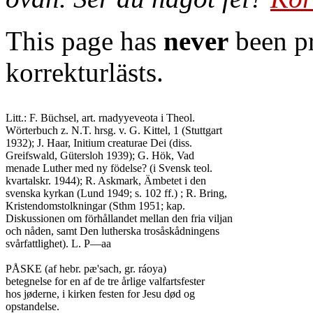
This page has
never
been pr
korrekturlästs.
Litt.: F. Büchsel, art. rnadyyeveota i Theol.

Wörterbuch z. N.T. hrsg. v. G. Kittel, 1 (Stuttgart

1932); J. Haar, Initium creaturae Dei (diss.

Greifswald, Gütersloh 1939); G. Hök, Vad

menade Luther med ny födelse? (i Svensk teol.

kvartalskr. 1944); R. Askmark, Ämbetet i den

svenska kyrkan (Lund 1949; s. 102 ff.) ; R. Bring,

Kristendomstolkningar (Sthm 1951; kap.

Diskussionen om förhållandet mellan den fria viljan

och nåden, samt Den lutherska trosåskådningens

svårfattlighet). L. P—aa

PÅSKE (af hebr. pæ'sach, gr. ráoya)

betegnelse for en af de tre årlige valfartsfester

hos jøderne, i kirken festen for Jesu død og

opstandelse.
