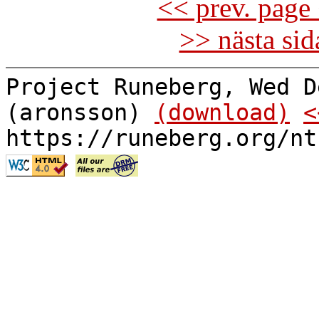
<< prev. page 
>> nästa si
Project Runeberg, Wed D
(aronsson)
(download)
<
https://runeberg.org/nt