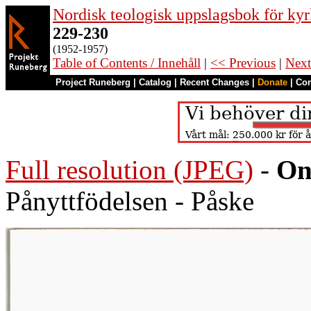
Nordisk teologisk uppslagsbok för kyr
229-230
(1952-1957)
Table of Contents / Innehåll
|
<< Previous
|
Next
Project Runeberg
|
Catalog
|
Recent Changes
|
Donate
|
Co
Full resolution (JPEG)
-
On
Pånyttfödelsen - Påske