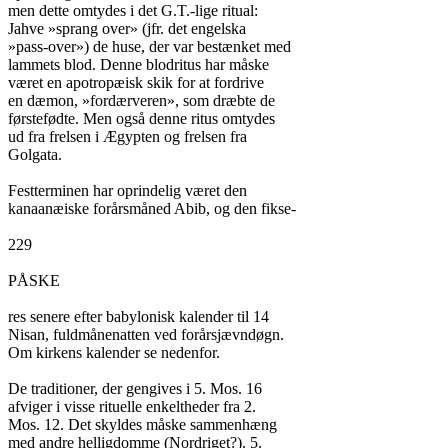
men dette omtydes i det G.T.-lige ritual:

Jahve »sprang over» (jfr. det engelska

»pass-over») de huse, der var bestænket med

lammets blod. Denne blodritus har måske

været en apotropæisk skik for at fordrive

en dæmon, »fordærveren», som dræbte de

førstefødte. Men også denne ritus omtydes

ud fra frelsen i Ægypten og frelsen fra

Golgata.

Festterminen har oprindelig været den

kanaanæiske forårsmåned Abib, og den fikse-

229

PÅSKE

res senere efter babylonisk kalender til 14

Nisan, fuldmånenatten ved forårsjævndøgn.

Om kirkens kalender se nedenfor.

De traditioner, der gengives i 5. Mos. 16

afviger i visse rituelle enkeltheder fra 2.

Mos. 12. Det skyldes måske sammenhæng

med andre helligdomme (Nordriget?). 5.
