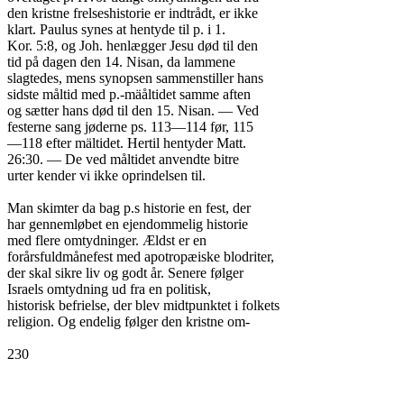
den kristne frelseshistorie er indtrådt, er ikke

klart. Paulus synes at hentyde til p. i 1.

Kor. 5:8, og Joh. henlægger Jesu død til den

tid på dagen den 14. Nisan, da lammene

slagtedes, mens synopsen sammenstiller hans

sidste måltid med p.-mäåltidet samme aften

og sætter hans død til den 15. Nisan. — Ved

festerne sang jøderne ps. 113—114 før, 115

—118 efter mältidet. Hertil hentyder Matt.

26:30. — De ved måltidet anvendte bitre

urter kender vi ikke oprindelsen til.

Man skimter da bag p.s historie en fest, der

har gennemløbet en ejendommelig historie

med flere omtydninger. Ældst er en

forårsfuldmånefest med apotropæiske blodriter,

der skal sikre liv og godt år. Senere følger

Israels omtydning ud fra en politisk,

historisk befrielse, der blev midtpunktet i folkets

religion. Og endelig følger den kristne om-

230
