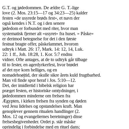
G.T. og jødedommen. De ældre G. T.-lige

love (2. Mos. 23:15—17 og 34:23—25) kalder

festen »de usyrede brøds fest», et navn der

også kendes i N.T. og i den senere

jødedom er forbundet med riter, hvor man

systematisk fjerner alt »usyret» fra huset. » Påske»

er derimod betegnelse for det i den første

festnat bragte offer, påskelammet, hvorom

udtryk i Matt. 26: 17, Mark. 14: 12, 14, Luk.

22: 1 ff., Joh. 18:28, 1. Kor. 5:7 endnu

vidner. Ofte antages, at de to udtryk går tilbage

til to fester, en agerdyrkerfest, hvor brødet

af det nye korn helliges, og en

nomadehoøjtid, der skulle sikre årets kuld frugtbarhed.

Man vil finde spor heraf i Jos. 5:10—12.

Det, der imidlertid i bibelsk religion har

præget festen, er historiske omtydninger, i

jødedommen minderne om frelsen fra

Ægypten, i kirken frelsen fra synden og døden

ved Jesu lidelses og opstandelses kraft. Man

genoplever gennem ritualets handlinger (2.

Mos. 12 og evangeliernes beretninger) disse

frelsesbegivenheder. Ordet p. står måske

oprindelig i forbindelse med en rituel dans;
