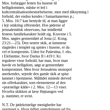
Mos. forlægger festen fra husene til

helligdommen, måske et led i

kultcentralisationsbestræbelserne, men med tilknytning i

forhold, der endnu kendes i Samaritanernes p.;

5. Mos. 16:7 kan hentyde til, at man ligger

i lejr omkring offerstedet. Hos jøderne af

jerusalemitisk observans, har imidlertid

festens familiekarakter holdt sig. Kravene i 5.

Mos. søgtes gennemført af Josia (2. Kong.

23:21—23). Den senere skik, at lammene

slagtedes i templet og spistes i husene, er da

vel et kompromis. Uden for Palæstina, f. eks.

i Elefantine, hvor Darius II i 419 f. Kr.

regulerer visse forhold, har man, hvor man

havde en helligdom, søgt at gennemføre

kompromiset. Men hvor Jerusalems monopol

anerkendes, sejrede den gamle skik at spise

lammet i hjemmene. Måltidet mistede derved

sin offerkarakter, som elementerne af den

»præstelige kilde» i 2. Mos. 12—13 viser.

Hvorfra skikken at læse Højsangen ved

p. stammer, er uvist.

N.T. De jødekristelige menigheder har

overtaget p. Hvor tidligt omtydningen ud fra
