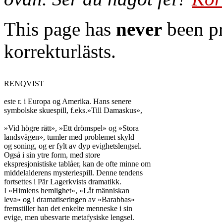
This page has
never
been pr
korrekturlästs.
RENQVIST

este r. i Europa og Amerika. Hans senere

symbolske skuespill, f.eks.»Till Damaskus»,

»Vid högre rätt», »Ett drömspel» og »Stora

landsvägen», tumler med problemet skyld

og soning, og er fylt av dyp evighetslengsel.

Også i sin ytre form, med store

ekspresjonistiske tablåer, kan de ofte minne om

middelalderens mysteriespill. Denne tendens

fortsettes i Pär Lagerkvists dramatikk.

I »Himlens hemlighet», »Låt människan

leva» og i dramatiseringen av »Barabbas»

fremstiller han det enkelte menneske i sin

evige, men ubesvarte metafysiske lengsel.
