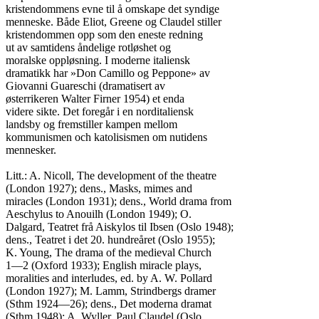
kristendommens evne til å omskape det syndige

menneske. Både Eliot, Greene og Claudel stiller

kristendommen opp som den eneste redning

ut av samtidens åndelige rotløshet og

moralske oppløsning. I moderne italiensk

dramatikk har »Don Camillo og Peppone» av

Giovanni Guareschi (dramatisert av

østerrikeren Walter Firner 1954) et enda

videre sikte. Det foregår i en norditaliensk

landsby og fremstiller kampen mellom

kommunismen och katolisismen om nutidens

mennesker.

Litt.: A. Nicoll, The development of the theatre

(London 1927); dens., Masks, mimes and

miracles (London 1931); dens., World drama from

Aeschylus to Anouilh (London 1949); O.

Dalgard, Teatret frå Aiskylos til Ibsen (Oslo 1948);

dens., Teatret i det 20. hundreåret (Oslo 1955);

K. Young, The drama of the medieval Church

1—2 (Oxford 1933); English miracle plays,

moralities and interludes, ed. by A. W. Pollard

(London 1927); M. Lamm, Strindbergs dramer

(Sthm 1924—26); dens., Det moderna dramat

(Sthm 1948); A. Wyller, Paul Claudel (Oslo
