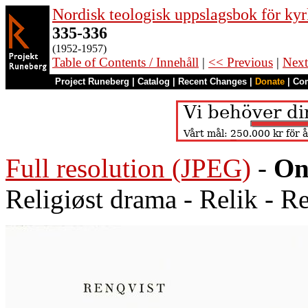
Nordisk teologisk uppslagsbok för kyr
335-336
(1952-1957)
Table of Contents / Innehåll
|
<< Previous
|
Next
Project Runeberg
|
Catalog
|
Recent Changes
|
Donate
|
Co
Full resolution (JPEG)
-
On
Religiøst drama - Relik - R