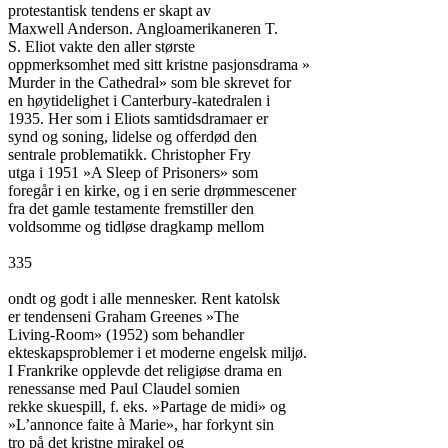
protestantisk tendens er skapt av

Maxwell Anderson. Angloamerikaneren T.

S. Eliot vakte den aller største

oppmerksomhet med sitt kristne pasjonsdrama »

Murder in the Cathedral» som ble skrevet for

en høytidelighet i Canterbury-katedralen i

1935. Her som i Eliots samtidsdramaer er

synd og soning, lidelse og offerdød den

sentrale problematikk. Christopher Fry

utga i 1951 »A Sleep of Prisoners» som

foregår i en kirke, og i en serie drømmescener

fra det gamle testamente fremstiller den

voldsomme og tidløse dragkamp mellom

335

ondt og godt i alle mennesker. Rent katolsk

er tendenseni Graham Greenes »The

Living-Room» (1952) som behandler

ekteskapsproblemer i et moderne engelsk miljø.

I Frankrike opplevde det religiøse drama en

renessanse med Paul Claudel somien

rekke skuespill, f. eks. »Partage de midi» og

»L’annonce faite à Marie», har forkynt sin

tro på det kristne mirakel og
