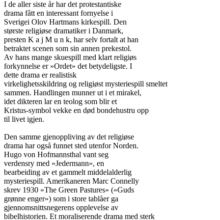
I de aller siste år har det protestantiske

drama fått en interessant fornyelse i

Sverigei Olov Hartmans kirkespill. Den

største religiøse dramatiker i Danmark,

presten K a j M u n k, har selv fortalt at han

betraktet scenen som sin annen prekestol.

Av hans mange skuespill med klart religiøs

forkynnelse er »Ordet» det betydeligste. I

dette drama er realistisk

virkelighetsskildring og religiøst mysteriespill smeltet

sammen. Handlingen munner ut i et mirakel,

idet dikteren lar en teolog som blir et

Kristus-symbol vekke en død bondehustru opp

til livet igjen.

Den samme gjenoppliving av det religiøse

drama har også funnet sted utenfor Norden.

Hugo von Hofmannsthal vant seg

verdensry med »Jedermann», en

bearbeiding av et gammelt middelalderlig

mysteriespill. Amerikaneren Marc Connelly

skrev 1930 »The Green Pastures» (»Guds

grønne enger») som i store tablåer ga

gjennomsnittsnegerens opplevelse av

bibelhistorien. Et moraliserende drama med sterk
