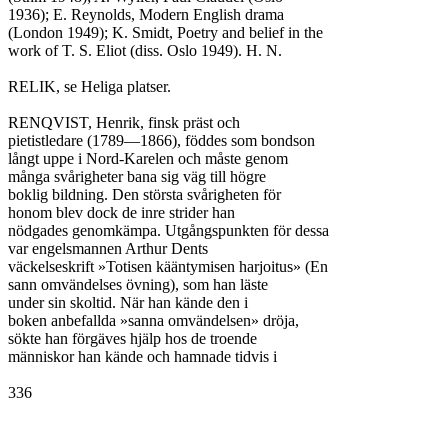
1936); E. Reynolds, Modern English drama

(London 1949); K. Smidt, Poetry and belief in the

work of T. S. Eliot (diss. Oslo 1949). H. N.

RELIK, se Heliga platser.

RENQVIST, Henrik, finsk präst och

pietistledare (1789—1866), föddes som bondson

långt uppe i Nord-Karelen och måste genom

många svårigheter bana sig väg till högre

boklig bildning. Den största svårigheten för

honom blev dock de inre strider han

nödgades genomkämpa. Utgångspunkten för dessa

var engelsmannen Arthur Dents

väckelseskrift »Totisen kääntymisen harjoitus» (En

sann omvändelses övning), som han läste

under sin skoltid. När han kände den i

boken anbefallda »sanna omvändelsen» dröja,

sökte han förgäves hjälp hos de troende

människor han kände och hamnade tidvis i

336
