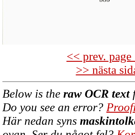
<< prev. page 
>> nästa si
Below is the
raw OCR text
f
Do you see an error?
Proof
Här nedan syns
maskintolk
ovan. Ser du något fel?
Kor