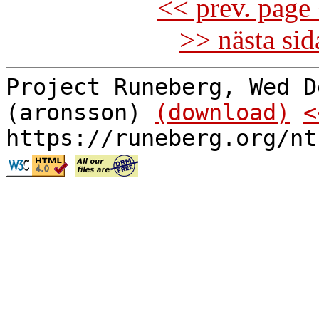
<< prev. page 
>> nästa si
Project Runeberg, Wed D
(aronsson)
(download)
<
https://runeberg.org/nt