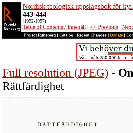
Nordisk teologisk uppslagsbok för kyr
443-444
(1952-1957)
Table of Contents / Innehåll
|
<< Previous
|
Next
Project Runeberg
|
Catalog
|
Recent Changes
|
Donate
|
Co
Full resolution (JPEG)
-
On
Rättfärdighet