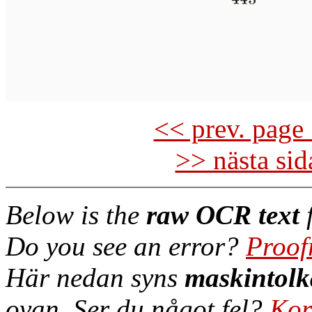
<< prev. page 
>> nästa si
Below is the
raw OCR text
f
Do you see an error?
Proof
Här nedan syns
maskintolk
ovan. Ser du något fel?
Kor