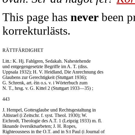
This page has
never
been pr
korrekturlästs.
RÄTTFÄRDIGHET

Litt.: K. Hj. Fahlgren, Sedakah. Nahestehende

und entgegengesetzte Begriffe im A. T. (diss.

Uppsala 1932); H. V. Heidland, Die Anrechnung des

Glaubens zur Gerechtigkeit (Stuttgart 1936);

G. Schrenk, art. èin o.s. v. i Wörterbuch zum

N. T., hrsg. v. G. Kittel 2 (Stuttgart 1933—35) ;

443

J. Hempel, Gottesglaube und Rechtsgestaltung in

Altisrael (i Zeitschr. f. syst. Theol. 1930); W.

Eichrodt, Theologie des A.T. 1 (Leipzig 1933) m. fl.

liknande översiktsarbeten; J. H. Ropes,

Righteousness in the O.T. and in S:t Paul (i Journal of
