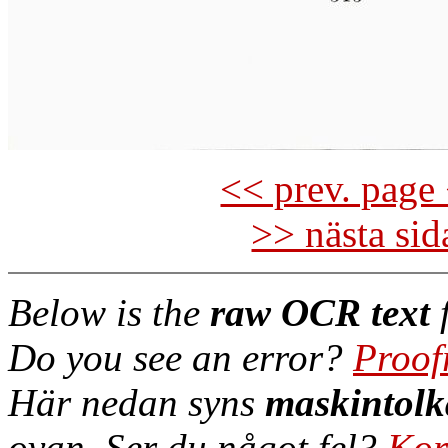
<< prev. page 
>> nästa si
Below is the
raw OCR text
f
Do you see an error?
Proof
Här nedan syns
maskintolk
ovan. Ser du något fel?
Kor