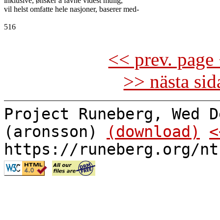
inklusive, ønsker å favne videst mulig,

vil helst omfatte hele nasjoner, baserer med-

516

<< prev. page 
>> nästa si
Project Runeberg, Wed D
(aronsson)
(download)
<
https://runeberg.org/nt