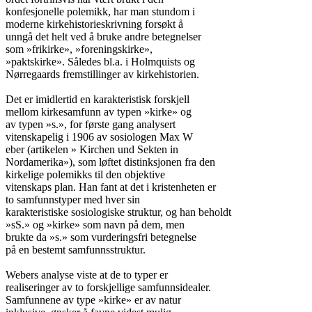
konfesjonelle polemikk, har man stundom i

moderne kirkehistorieskrivning forsøkt å

unngå det helt ved å bruke andre betegnelser

som »frikirke», »foreningskirke»,

»paktskirke». Således bl.a. i Holmquists og

Nørregaards fremstillinger av kirkehistorien.

Det er imidlertid en karakteristisk forskjell

mellom kirkesamfunn av typen »kirke» og

av typen »s.», for første gang analysert

vitenskapelig i 1906 av sosiologen Max W

eber (artikelen » Kirchen und Sekten in

Nordamerika»), som løftet distinksjonen fra den

kirkelige polemikks til den objektive

vitenskaps plan. Han fant at det i kristenheten er

to samfunnstyper med hver sin

karakteristiske sosiologiske struktur, og han beholdt

»sS.» og »kirke» som navn på dem, men

brukte da »s.» som vurderingsfri betegnelse

på en bestemt samfunnsstruktur.

Webers analyse viste at de to typer er

realiseringer av to forskjellige samfunnsidealer.

Samfunnene av type »kirke» er av natur
