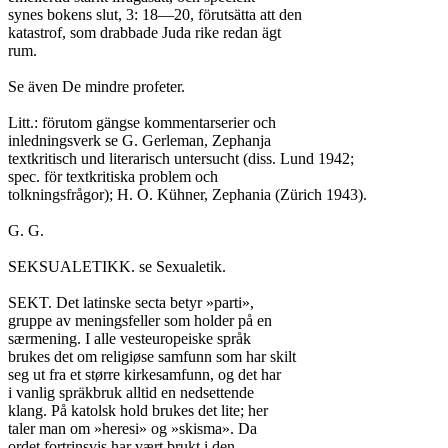
synes bokens slut, 3: 18—20, förutsätta att den

katastrof, som drabbade Juda rike redan ägt

rum.

Se även De mindre profeter.

Litt.: förutom gängse kommentarserier och

inledningsverk se G. Gerleman, Zephanja

textkritisch und literarisch untersucht (diss. Lund 1942;

spec. för textkritiska problem och

tolkningsfrågor); H. O. Kühner, Zephania (Zürich 1943).

G. G.

SEKSUALETIKK. se Sexualetik.

SEKT. Det latinske secta betyr »parti»,

gruppe av meningsfeller som holder på en

særmening. I alle vesteuropeiske språk

brukes det om religiøse samfunn som har skilt

seg ut fra et større kirkesamfunn, og det har

i vanlig spräkbruk alltid en nedsettende

klang. På katolsk hold brukes det lite; her

taler man om »heresi» og »skisma». Da

ordet fortrinsvis har vært brukt i den
