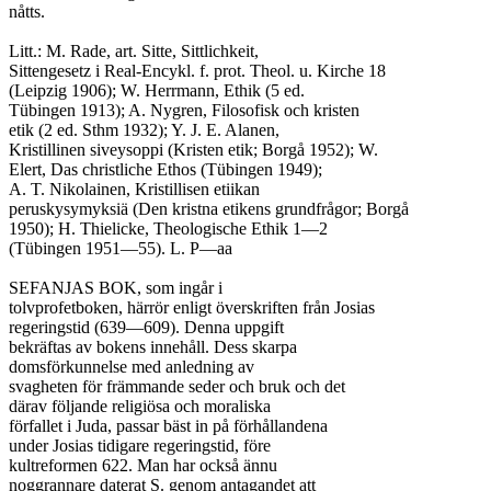
nåtts.

Litt.: M. Rade, art. Sitte, Sittlichkeit,

Sittengesetz i Real-Encykl. f. prot. Theol. u. Kirche 18

(Leipzig 1906); W. Herrmann, Ethik (5 ed.

Tübingen 1913); A. Nygren, Filosofisk och kristen

etik (2 ed. Sthm 1932); Y. J. E. Alanen,

Kristillinen siveysoppi (Kristen etik; Borgå 1952); W.

Elert, Das christliche Ethos (Tübingen 1949);

A. T. Nikolainen, Kristillisen etiikan

peruskysymyksiä (Den kristna etikens grundfrågor; Borgå

1950); H. Thielicke, Theologische Ethik 1—2

(Tübingen 1951—55). L. P—aa

SEFANJAS BOK, som ingår i

tolvprofetboken, härrör enligt överskriften från Josias

regeringstid (639—609). Denna uppgift

bekräftas av bokens innehåll. Dess skarpa

domsförkunnelse med anledning av

svagheten för främmande seder och bruk och det

därav följande religiösa och moraliska

förfallet i Juda, passar bäst in på förhållandena

under Josias tidigare regeringstid, före

kultreformen 622. Man har också ännu

noggrannare daterat S. genom antagandet att
