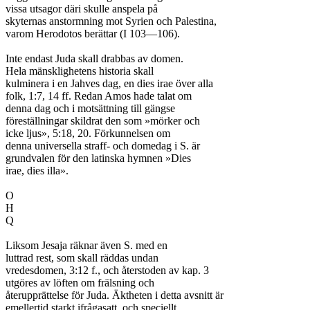
vissa utsagor däri skulle anspela på

skyternas anstormning mot Syrien och Palestina,

varom Herodotos berättar (I 103—106).

Inte endast Juda skall drabbas av domen.

Hela mänsklighetens historia skall

kulminera i en Jahves dag, en dies irae över alla

folk, 1:7, 14 ff. Redan Amos hade talat om

denna dag och i motsättning till gängse

föreställningar skildrat den som »mörker och

icke ljus», 5:18, 20. Förkunnelsen om

denna universella straff- och domedag i S. är

grundvalen för den latinska hymnen »Dies

irae, dies illa».

O

H

Q

Liksom Jesaja räknar även S. med en

luttrad rest, som skall räddas undan

vredesdomen, 3:12 f., och återstoden av kap. 3

utgöres av löften om frälsning och

återupprättelse för Juda. Äktheten i detta avsnitt är

emellertid starkt ifrågasatt, och speciellt
