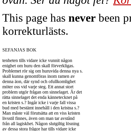
This page has
never
been pr
korrekturlästs.
SEFANJAS BOK

tenheten tills vidare icke vunnit någon

enighet om huru den skall förverkligas.

Problemet rör sig om huruvida denna nya s.

skall kunna genomföras inom ramen av

denna äon, där synd och ofullkomlighet

möter oss vid varje steg. Ett annat stort

problem utgör frågan om sinnelaget. Är det

rätta sinnelaget det enda kännetecknet på

en kristen s.? Ingår icke i varje fall vissa

bud med bestämt innehåll i den kristna s.?

Man måste väl förutsätta att en viss kristen

livsstil finnes, även om man tar avstånd

från all lagiskhet. Någon slutgiltig lösning

av dessa stora frågor har tills vidare icke
