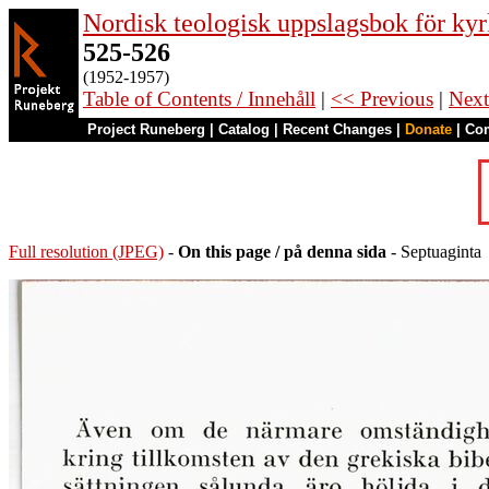
Nordisk teologisk uppslagsbok för kyr
525-526
(1952-1957)
Table of Contents / Innehåll
|
<< Previous
|
Next
Project Runeberg
|
Catalog
|
Recent Changes
|
Donate
|
Co
Full resolution (JPEG)
-
On this page / på denna sida
- Septuaginta