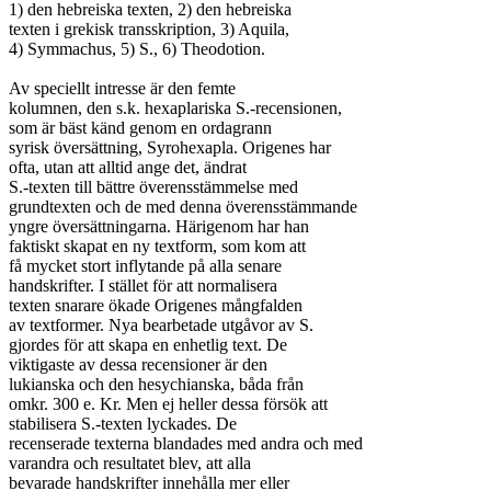
1) den hebreiska texten, 2) den hebreiska

texten i grekisk transskription, 3) Aquila,

4) Symmachus, 5) S., 6) Theodotion.

Av speciellt intresse är den femte

kolumnen, den s.k. hexaplariska S.-recensionen,

som är bäst känd genom en ordagrann

syrisk översättning, Syrohexapla. Origenes har

ofta, utan att alltid ange det, ändrat

S.-texten till bättre överensstämmelse med

grundtexten och de med denna överensstämmande

yngre översättningarna. Härigenom har han

faktiskt skapat en ny textform, som kom att

få mycket stort inflytande på alla senare

handskrifter. I stället för att normalisera

texten snarare ökade Origenes mångfalden

av textformer. Nya bearbetade utgåvor av S.

gjordes för att skapa en enhetlig text. De

viktigaste av dessa recensioner är den

lukianska och den hesychianska, båda från

omkr. 300 e. Kr. Men ej heller dessa försök att

stabilisera S.-texten lyckades. De

recenserade texterna blandades med andra och med

varandra och resultatet blev, att alla

bevarade handskrifter innehålla mer eller
