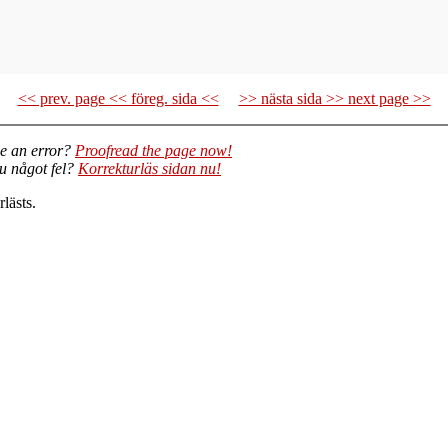
<< prev. page << föreg. sida <<
>> nästa sida >> next page >>
e an error?
Proofread the page now!
du något fel?
Korrekturläs sidan nu!
lästs.