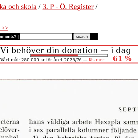
ka och skola
/
3. P - Ö. Register
/
 >>
mments?
|