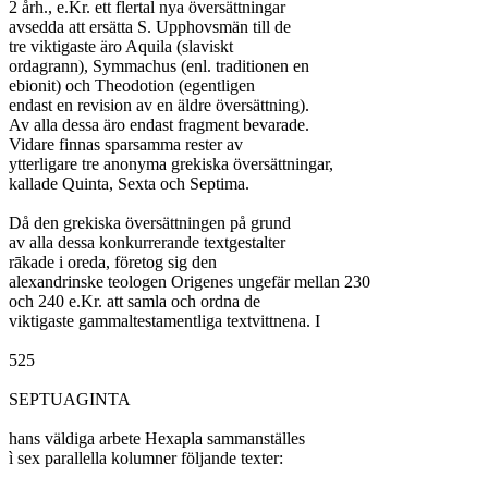
2 årh., e.Kr. ett flertal nya översättningar

avsedda att ersätta S. Upphovsmän till de

tre viktigaste äro Aquila (slaviskt

ordagrann), Symmachus (enl. traditionen en

ebionit) och Theodotion (egentligen

endast en revision av en äldre översättning).

Av alla dessa äro endast fragment bevarade.

Vidare finnas sparsamma rester av

ytterligare tre anonyma grekiska översättningar,

kallade Quinta, Sexta och Septima.

Då den grekiska översättningen på grund

av alla dessa konkurrerande textgestalter

rākade i oreda, företog sig den

alexandrinske teologen Origenes ungefär mellan 230

och 240 e.Kr. att samla och ordna de

viktigaste gammaltestamentliga textvittnena. I

525

SEPTUAGINTA

hans väldiga arbete Hexapla sammanställes

ì sex parallella kolumner följande texter:
