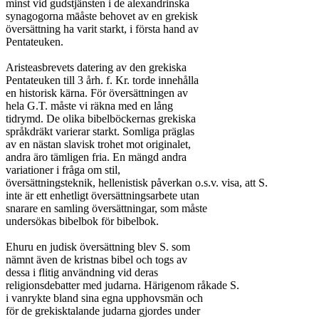
minst vid gudstjänsten i de alexandrinska

synagogorna māåste behovet av en grekisk

översättning ha varit starkt, i första hand av

Pentateuken.

Aristeasbrevets datering av den grekiska

Pentateuken till 3 årh. f. Kr. torde innehålla

en historisk kärna. För översättningen av

hela G.T. måste vi räkna med en lång

tidrymd. De olika bibelböckernas grekiska

språkdräkt varierar starkt. Somliga präglas

av en nästan slavisk trohet mot originalet,

andra äro tämligen fria. En mängd andra

variationer i fråga om stil,

översättningsteknik, hellenistisk påverkan o.s.v. visa, att S.

inte är ett enhetligt översättningsarbete utan

snarare en samling översättningar, som måste

undersökas bibelbok för bibelbok.

Ehuru en judisk översättning blev S. som

nämnt även de kristnas bibel och togs av

dessa i flitig användning vid deras

religionsdebatter med judarna. Härigenom råkade S.

i vanrykte bland sina egna upphovsmän och

för de grekisktalande judarna gjordes under
