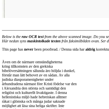
Below is the
raw OCR text
from the above scanned image. Do you se
Här nedan syns
maskintolkade texten
från faksimilbilden ovan. Ser 
This page has
never
been proofread. / Denna sida har
aldrig
korrektur
Även om de närmare omständigheterna

kring tillkomsten av den grekiska

bibelöversättningen sålunda äro höljda i dunkel,

förstår man lätt behovet av en sådan. Av alla

judiska diasporamenigheter under

århundradena närmast före Kristi födelse var den

i Alexandria den största och samtidigt den

religiöst och kulturellt livaktigaste. I denna

hellenistiska miljö hade hebreiskan alltmer

ràkat i glömska och många judar saknade

möjlighet att läsa sina heliga skrifter. Inte
