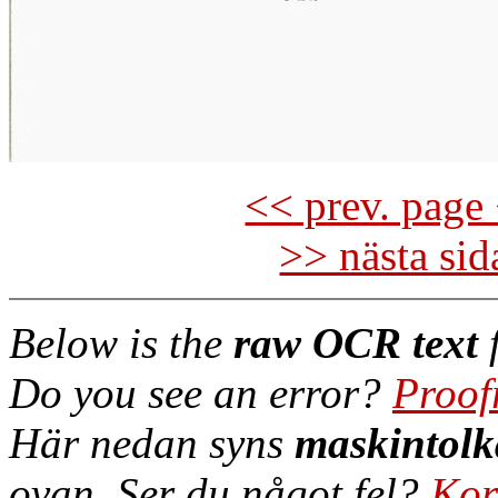
<< prev. page 
>> nästa si
Below is the
raw OCR text
f
Do you see an error?
Proof
Här nedan syns
maskintolk
ovan. Ser du något fel?
Kor