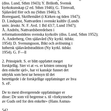
(diss. Lund, Sthm 1943); Y. Brilioth, Svensk

kyrkokunskap (2 ed. Sthm 1946); G. Törnvall,

Själavård förr och nu (Sthm 1946); S.

Borregaard, Skriftemålet (i Kirken og tiden 1947);

D. Lindquist, Nattvarden i svenskt kultliv (Lunds

univ. årsskr. N. F. Avd. 1 Bd 43:7, Lund 1947);

Å. Andrén, Nattvardsberedelsen i

reformationstidens svenska kyrkoliv (diss. Lund, Sthm 1952);

A. Anderberg, Om själavård (Ny kyrkl. tidskr.

1954); D. Svenungsson, Bikt och avlösning i

luthersk själavårdstradition (Ny kyrkl. tidskr.

1954). G. F—ll

2. Prinsipielt. S. er blitt oppfattet meget

forskjellig. Sier vi at »s. er kristen omsorg for

den enkelte sjel», har vi kanskje funnet det

uttrykk som best tar hensyn til det

berettigede i de forskjellige oppfatninger av hva

S. eF.

De to mest divergerende oppfatninger er

disse: De som vil begrense s. til »forkynnelse

av Guds ord for den enkelte» (Hans Asmus-

542
