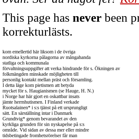
This page has
never
been pr
korrekturlästs.
kom emellertid här liksom i de övriga

nordiska kyrkorna pålagorna av mångahanda

statliga och kommunala

förvaltningsuppgifter att verka hindrande för s. Ökningen av

folkmängden minskade möjligheten till

personlig kontakt mellan präst och församling.

I detta läge kom pietismen att betyda

mycket för s. Haugianismen (se Hauge, H. N.)

i Norge har här gjort en oskattbar insats

jämte herrnhutismen. I Finland verkade

Ruotsalainen* i s:s tjänst på ett ursprungligt

sätt. En särställning intar i Danmark

Grundtvig* genom bevarandet av den

kyrkliga grunden för sin nyskapelse på s:s

område. Vid sidan av dessa mer eller mindre

tidsbetingade fromhetsrörelser får man
