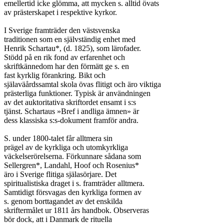
emellertid icke glömma, att mycken s. alltid övats

av prästerskapet i respektive kyrkor.

I Sverige framträder den västsvenska

traditionen som en självständig enhet med

Henrik Schartau*, (d. 1825), som lärofader.

Stödd på en rik fond av erfarenhet och

skriftkännedom har den förmätt ge s. en

fast kyrklig förankring. Bikt och

själaväårdssamtal skola övas flitigt och äro viktiga

prästerliga funktioner. Typisk är användningen

av det auktoritativa skriftordet ensamt i s:s

tjänst. Schartaus »Bref i andliga ämnen» är

dess klassiska s:s-dokument framför andra.

S. under 1800-talet får alltmera sin

prägel av de kyrkliga och utomkyrkliga

väckelserörelserna. Förkunnare sådana som

Sellergren*, Landahl, Hoof och Rosenius*

äro i Sverige flitiga själasörjare. Det

spiritualistiska draget i s. framträder alltmera.

Samtidigt försvagas den kyrkliga formen av

s. genom borttagandet av det enskilda

skriftermålet ur 1811 års handbok. Observeras

bör dock, att i Danmark de rituella
