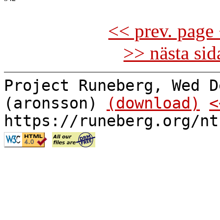
<< prev. page 
>> nästa si
Project Runeberg, Wed D
(aronsson)
(download)
<
https://runeberg.org/nt