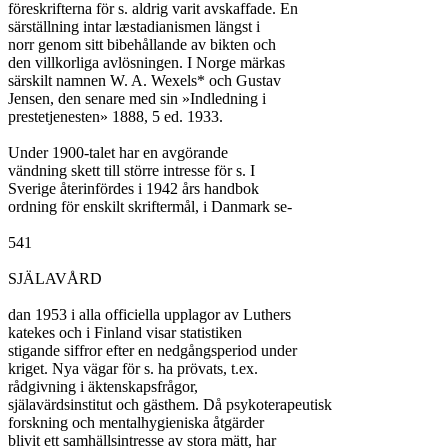
föreskrifterna för s. aldrig varit avskaffade. En

särställning intar læstadianismen längst i

norr genom sitt bibehållande av bikten och

den villkorliga avlösningen. I Norge märkas

särskilt namnen W. A. Wexels* och Gustav

Jensen, den senare med sin »Indledning i

prestetjenesten» 1888, 5 ed. 1933.

Under 1900-talet har en avgörande

vändning skett till större intresse för s. I

Sverige återinfördes i 1942 års handbok

ordning för enskilt skriftermål, i Danmark se-

541

SJÄLAVÅRD

dan 1953 i alla officiella upplagor av Luthers

katekes och i Finland visar statistiken

stigande siffror efter en nedgångsperiod under

kriget. Nya vägar för s. ha prövats, t.ex.

rådgivning i äktenskapsfrågor,

själavärdsinstitut och gästhem. Då psykoterapeutisk

forskning och mentalhygieniska åtgärder

blivit ett samhällsintresse av stora mätt, har
