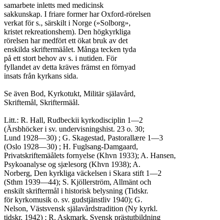
samarbete inletts med medicinsk

sakkunskap. I friare former har Oxford-rörelsen

verkat för s., särskilt i Norge (»Solborg»,

kristet rekreationshem). Den högkyrkliga

rörelsen har medfört ett ökat bruk av det

enskilda skriftermäålet. Många tecken tyda

på ett stort behov av s. i nutiden. För

fyllandet av detta kräves främst en förnyad

insats från kyrkans sida.

Se även Bod, Kyrkotukt, Militär själavård,

Skriftemål, Skriftermäål.

Litt.: R. Hall, Rudbeckii kyrkodisciplin 1—2

(Ärsbhöcker i sv. undervisningshist. 23 o. 30;

Lund 1928—30) ; G. Skagestad, Pastorallære 1—3

(Oslo 1928—30) ; H. Fuglsang-Damgaard,

Privatskriftemäålets fornyelse (Khvn 1933); A. Hansen,

Psykoanalyse og sjælesorg (Khvn 1938); A.

Norberg, Den kyrkliga väckelsen i Skara stift 1—2

(Sthm 1939—44); S. Kjöllerström, Allmänt och

enskilt skriftermål i historisk belysning (Tidskr.

för kyrkomusik o. sv. gudstjänstliv 1940); G.

Nelson, Västsvensk själavårdstradition (Ny kyrkl.

tidskr. 1942) ; R. Askmark, Svensk prästutbildning
