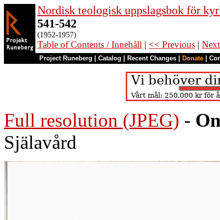
Nordisk teologisk uppslagsbok för kyr
541-542
(1952-1957)
Table of Contents / Innehåll
|
<< Previous
|
Next
Project Runeberg
|
Catalog
|
Recent Changes
|
Donate
|
Co
Full resolution (JPEG)
-
On
Själavård