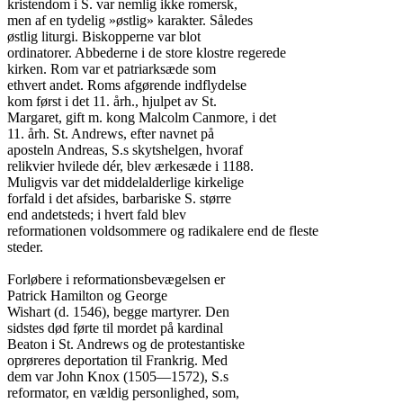
kristendom i S. var nemlig ikke romersk,

men af en tydelig »østlig» karakter. Således

østlig liturgi. Biskopperne var blot

ordinatorer. Abbederne i de store klostre regerede

kirken. Rom var et patriarksæde som

ethvert andet. Roms afgørende indflydelse

kom først i det 11. årh., hjulpet av St.

Margaret, gift m. kong Malcolm Canmore, i det

11. årh. St. Andrews, efter navnet på

aposteln Andreas, S.s skytshelgen, hvoraf

relikvier hvilede dér, blev ærkesæde i 1188.

Muligvis var det middelalderlige kirkelige

forfald i det afsides, barbariske S. større

end andetsteds; i hvert fald blev

reformationen voldsommere og radikalere end de fleste

steder.

Forløbere i reformationsbevægelsen er

Patrick Hamilton og George

Wishart (d. 1546), begge martyrer. Den

sidstes død førte til mordet på kardinal

Beaton i St. Andrews og de protestantiske

oprøreres deportation til Frankrig. Med

dem var John Knox (1505—1572), S.s

reformator, en vældig personlighed, som,
