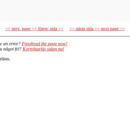
<< prev. page << föreg. sida <<
>> nästa sida >> next page >>
e an error?
Proofread the page now!
du något fel?
Korrekturläs sidan nu!
lästs.