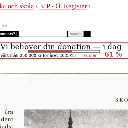
ka och skola
/
3. P - Ö. Register
/
 >>
mments?
|