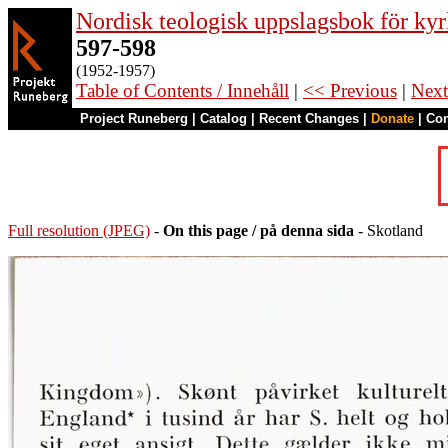
Nordisk teologisk uppslagsbok för kyr
597-598
(1952-1957)
Table of Contents / Innehåll
|
<< Previous
|
Next
Project Runeberg
|
Catalog
|
Recent Changes
|
Donate
|
Co
Full resolution (JPEG)
-
On this page / på denna sida
- Skotland