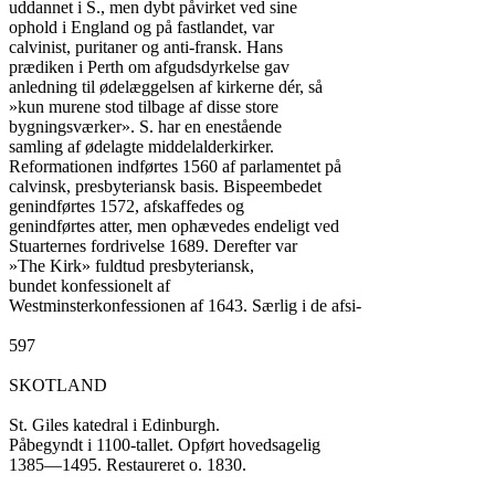
uddannet i S., men dybt påvirket ved sine

ophold i England og på fastlandet, var

calvinist, puritaner og anti-fransk. Hans

prædiken i Perth om afgudsdyrkelse gav

anledning til ødelæggelsen af kirkerne dér, så

»kun murene stod tilbage af disse store

bygningsværker». S. har en enestående

samling af ødelagte middelalderkirker.

Reformationen indførtes 1560 af parlamentet på

calvinsk, presbyteriansk basis. Bispeembedet

genindførtes 1572, afskaffedes og

genindførtes atter, men ophævedes endeligt ved

Stuarternes fordrivelse 1689. Derefter var

»The Kirk» fuldtud presbyteriansk,

bundet konfessionelt af

Westminsterkonfessionen af 1643. Særlig i de afsi-

597

SKOTLAND

St. Giles katedral i Edinburgh.

Påbegyndt i 1100-tallet. Opført hovedsagelig

1385—1495. Restaureret o. 1830.
