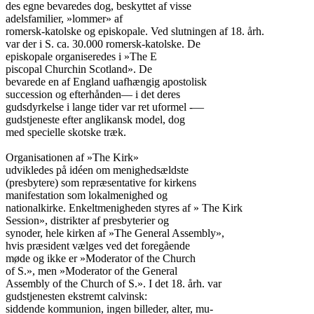
des egne bevaredes dog, beskyttet af visse

adelsfamilier, »lommer» af

romersk-katolske og episkopale. Ved slutningen af 18. årh.

var der i S. ca. 30.000 romersk-katolske. De

episkopale organiseredes i »The E

piscopal Churchin Scotland». De

bevarede en af England uafhængig apostolisk

succession og efterhånden— i det deres

gudsdyrkelse i lange tider var ret uformel -—

gudstjeneste efter anglikansk model, dog

med specielle skotske træk.

Organisationen af »The Kirk»

udvikledes på idéen om menighedsældste

(presbytere) som repræsentative for kirkens

manifestation som lokalmenighed og

nationalkirke. Enkeltmenigheden styres af » The Kirk

Session», distrikter af presbyterier og

synoder, hele kirken af »The General Assembly»,

hvis præsident vælges ved det foregående

møde og ikke er »Moderator of the Church

of S.», men »Moderator of the General

Assembly of the Church of S.». I det 18. årh. var

gudstjenesten ekstremt calvinsk:

siddende kommunion, ingen billeder, alter, mu-
