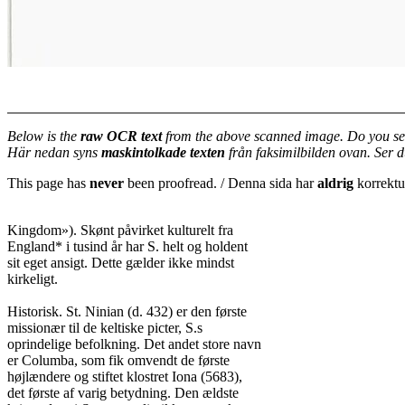
Below is the
raw OCR text
from the above scanned image. Do you se
Här nedan syns
maskintolkade texten
från faksimilbilden ovan. Ser 
This page has
never
been proofread. / Denna sida har
aldrig
korrektur
Kingdom»). Skønt påvirket kulturelt fra

England* i tusind år har S. helt og holdent

sit eget ansigt. Dette gælder ikke mindst

kirkeligt.

Historisk. St. Ninian (d. 432) er den første

missionær til de keltiske picter, S.s

oprindelige befolkning. Det andet store navn

er Columba, som fik omvendt de første

højlændere og stiftet klostret Iona (5683),

det første af varig betydning. Den ældste
