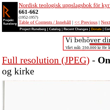
Nordisk teologisk uppslagsbok för kyr
661-662
(1952-1957)
Table of Contents / Innehåll
|
<< Previous
|
Next
Project Runeberg
|
Catalog
|
Recent Changes
|
Donate
|
Co
Full resolution (JPEG)
-
On
og kirke