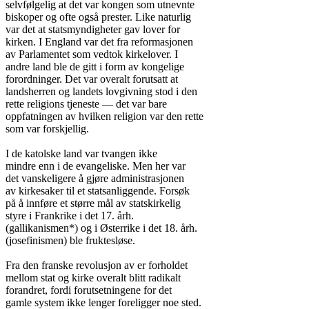
selvfølgelig at det var kongen som utnevnte

biskoper og ofte også prester. Like naturlig

var det at statsmyndigheter gav lover for

kirken. I England var det fra reformasjonen

av Parlamentet som vedtok kirkelover. I

andre land ble de gitt i form av kongelige

forordninger. Det var overalt forutsatt at

landsherren og landets lovgivning stod i den

rette religions tjeneste — det var bare

oppfatningen av hvilken religion var den rette

som var forskjellig.

I de katolske land var tvangen ikke

mindre enn i de evangeliske. Men her var

det vanskeligere å gjøre administrasjonen

av kirkesaker til et statsanliggende. Forsøk

på å innføre et større mål av statskirkelig

styre i Frankrike i det 17. årh.

(gallikanismen*) og i Østerrike i det 18. årh.

(josefinismen) ble fruktesløse.

Fra den franske revolusjon av er forholdet

mellom stat og kirke overalt blitt radikalt

forandret, fordi forutsetningene for det

gamle system ikke lenger foreligger noe sted.
