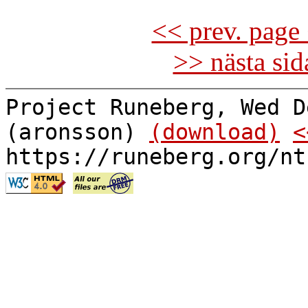
<< prev. page 
>> nästa si
Project Runeberg, Wed D
(aronsson)
(download)
<
https://runeberg.org/nt