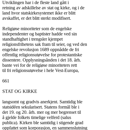
Utviklingen har i de fleste land gått i

retning av adskillelse av stat og kirke, og i de

land hvor statskirkesystemet ikke er blitt

avskaffet, er det blitt sterkt modifisert.

Religiøse minoriteter som de engelske

independenter og baptister hadde ved sin

standhaftighet i trengsler kjempet

religionsfrihetens sak fram til seier, og ved den

engelske revolusjon 1689 oppnådde de fri

offentlig religionsutøvelse for protestantiske

dissentere. Opplysningsånden i det 18. årh.

bante vei for de religiøse minoriteters rett

til fri religionsutøvelse i hele Vest-Europa,

661

STAT OG KIRKE

langsomt og gradvis anerkjent. Samtidig ble

statsidéen sekularisert. Statens formål ble i

det 19. og 20. årh. mer og mer begrenset til

å gjelde folkets timelige velferd (salus

publica). Kirken ble samtidig i stigende grad

oppfattet som korporasjon, en sammenslutning
