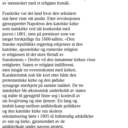
av mennesker med et religiøst formål.

Frankrike var det land hvor den sekulære

stat først viste sitt ansikt. Etter revolusjonen

gjenopprettet Napoleon den katolske kirke

som statskirke ved sitt konkordat med

paven i 1801, men på premisser som var

meget forskjellige fra 1600-tallets: »Den

franske republikks regjering erkjenner at den

katolske, apostoliske og romerske religion

er religionen til det store flertall av

franskmenn.» Derfor vil den innrømme kirken visse

rettigheter. Staten er religiøst indifferent,

men inngår en overenskomst med kirken.

Karakteristisk nok ble kort etter både den

protestantiske kirke og den jødiske

synagoge anerkjent på samme mäåteë. De tre

statskirker ble økonomisk underholdt av staten

og måtte til gjengjeld finne seg i kontroll av

sin lovgivning og sine tjenere. En lang og

innbitt kamp mellom antiklerikale politikere

og den katolske kirke om skolens

sekularisering førte i 1905 til fullstendig adskillelse

av stat og kirke, gjennomført av de

antiklerikale under pavens protest.
