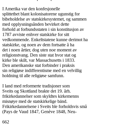
I Amerika var den konfesjonelle

splittethet blant kolonisatorene ugunstig for

bibeholdelse av statskirkesystemet, og sammen

med opplysningsånden bevirket dette

forhold at forbundsstaten i sin konstitusjon av

1787 avviste enhver statskirke for sitt

vedkommende. Enkeltstatene kunne derimot ha

statskirke, og noen av dem fortsatte å ha

det i noen årtier, dog uten noe moment av

religionstvang. Den siste stat hvor stat og

kirke ble skilt, var Massachusetts i 1833.

Den amerikanske stat forbinder i praksis

sin religiøse indifferentisme med en velvillig

holdning til alle religiøse samfunn.

I land med reformerte tradisjoner som

Sveits og Skottland brakte det 19. årh.

frikirkedannelser som skyldtes kirkemenns

misnøye med de statskirkelige bänd.

Frikirkedannelsene i Sveits ble forholdsvis små

(Pays de Vaud 1847, Genève 1848, Neu-

662
