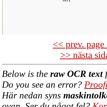
<< prev. page 
>> nästa si
Below is the
raw OCR text
f
Do you see an error?
Proof
Här nedan syns
maskintolk
ovan. Ser du något fel?
Kor