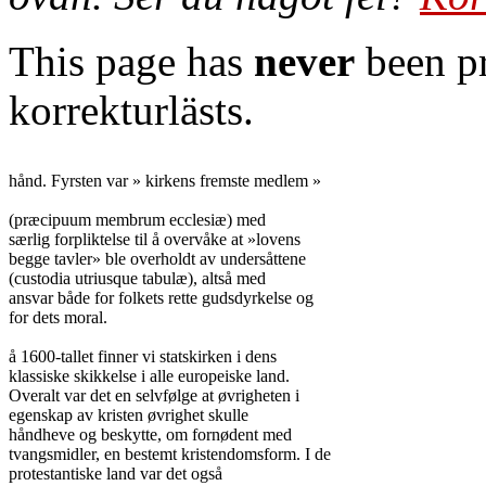
This page has
never
been pr
korrekturlästs.
hånd. Fyrsten var » kirkens fremste medlem »

(præcipuum membrum ecclesiæ) med

særlig forpliktelse til å overvåke at »lovens

begge tavler» ble overholdt av undersåttene

(custodia utriusque tabulæ), altså med

ansvar både for folkets rette gudsdyrkelse og

for dets moral.

å 1600-tallet finner vi statskirken i dens

klassiske skikkelse i alle europeiske land.

Overalt var det en selvfølge at øvrigheten i

egenskap av kristen øvrighet skulle

håndheve og beskytte, om fornødent med

tvangsmidler, en bestemt kristendomsform. I de

protestantiske land var det også
