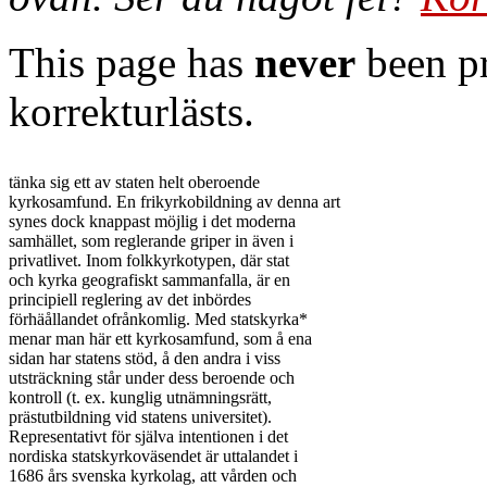
This page has
never
been pr
korrekturlästs.
tänka sig ett av staten helt oberoende

kyrkosamfund. En frikyrkobildning av denna art

synes dock knappast möjlig i det moderna

samhället, som reglerande griper in även i

privatlivet. Inom folkkyrkotypen, där stat

och kyrka geografiskt sammanfalla, är en

principiell reglering av det inbördes

förhäållandet ofrånkomlig. Med statskyrka*

menar man här ett kyrkosamfund, som å ena

sidan har statens stöd, å den andra i viss

utsträckning står under dess beroende och

kontroll (t. ex. kunglig utnämningsrätt,

prästutbildning vid statens universitet).

Representativt för själva intentionen i det

nordiska statskyrkoväsendet är uttalandet i

1686 års svenska kyrkolag, att vården och
