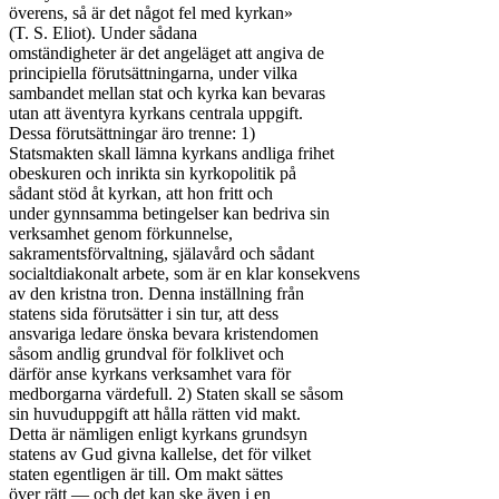
överens, så är det något fel med kyrkan»

(T. S. Eliot). Under sådana

omständigheter är det angeläget att angiva de

principiella förutsättningarna, under vilka

sambandet mellan stat och kyrka kan bevaras

utan att äventyra kyrkans centrala uppgift.

Dessa förutsättningar äro trenne: 1)

Statsmakten skall lämna kyrkans andliga frihet

obeskuren och inrikta sin kyrkopolitik på

sådant stöd åt kyrkan, att hon fritt och

under gynnsamma betingelser kan bedriva sin

verksamhet genom förkunnelse,

sakramentsförvaltning, själavård och sådant

socialtdiakonalt arbete, som är en klar konsekvens

av den kristna tron. Denna inställning från

statens sida förutsätter i sin tur, att dess

ansvariga ledare önska bevara kristendomen

såsom andlig grundval för folklivet och

därför anse kyrkans verksamhet vara för

medborgarna värdefull. 2) Staten skall se såsom

sin huvuduppgift att hålla rätten vid makt.

Detta är nämligen enligt kyrkans grundsyn

statens av Gud givna kallelse, det för vilket

staten egentligen är till. Om makt sättes

över rätt — och det kan ske även i en
