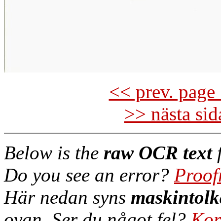
<< prev. page 
>> nästa si
Below is the
raw OCR text
f
Do you see an error?
Proof
Här nedan syns
maskintolk
ovan. Ser du något fel?
Kor