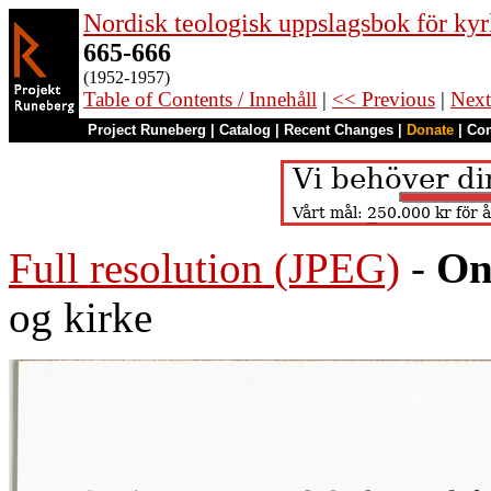
Nordisk teologisk uppslagsbok för kyr
665-666
(1952-1957)
Table of Contents / Innehåll
|
<< Previous
|
Next
Project Runeberg
|
Catalog
|
Recent Changes
|
Donate
|
Co
Full resolution (JPEG)
-
On
og kirke