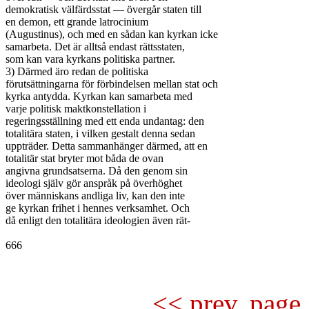
demokratisk välfärdsstat — övergår staten till

en demon, ett grande latrocinium

(Augustinus), och med en sådan kan kyrkan icke

samarbeta. Det är alltså endast rättsstaten,

som kan vara kyrkans politiska partner.

3) Därmed äro redan de politiska

förutsättningarna för förbindelsen mellan stat och

kyrka antydda. Kyrkan kan samarbeta med

varje politisk maktkonstellation i

regeringsställning med ett enda undantag: den

totalitära staten, i vilken gestalt denna sedan

uppträder. Detta sammanhänger därmed, att en

totalitär stat bryter mot båda de ovan

angivna grundsatserna. Då den genom sin

ideologi själv gör anspråk på överhöghet

över människans andliga liv, kan den inte

ge kyrkan frihet i hennes verksamhet. Och

då enligt den totalitära ideologien även rät-

666

<< prev. page 