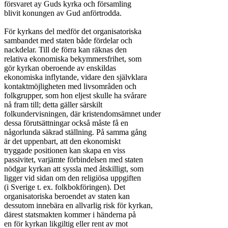
försvaret ay Guds kyrka och församling

blivit konungen av Gud anförtrodda.

För kyrkans del medför det organisatoriska

sambandet med staten både fördelar och

nackdelar. Till de förra kan räknas den

relativa ekonomiska bekymmersfrihet, som

gör kyrkan oberoende av enskildas

ekonomiska inflytande, vidare den självklara

kontaktmöjligheten med livsområden och

folkgrupper, som hon eljest skulle ha svårare

nå fram till; detta gäller särskilt

folkundervisningen, där kristendomsämnet under

dessa förutsättningar också måste få en

någorlunda säkrad ställning. På samma gång

är det uppenbart, att den ekonomiskt

tryggade positionen kan skapa en viss

passivitet, varjämte förbindelsen med staten

nödgar kyrkan att syssla med åtskilligt, som

ligger vid sidan om den religiösa uppgiften

(i Sverige t. ex. folkbokföringen). Det

organisatoriska beroendet av staten kan

dessutom innebära en allvarlig risk för kyrkan,

därest statsmakten kommer i händerna på

en för kyrkan likgiltig eller rent av mot
