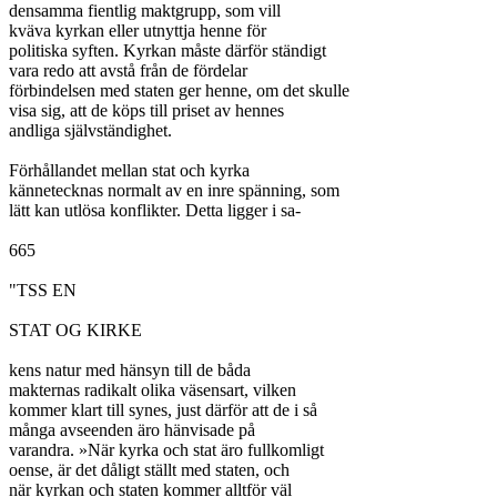
densamma fientlig maktgrupp, som vill

kväva kyrkan eller utnyttja henne för

politiska syften. Kyrkan måste därför ständigt

vara redo att avstå från de fördelar

förbindelsen med staten ger henne, om det skulle

visa sig, att de köps till priset av hennes

andliga självständighet.

Förhållandet mellan stat och kyrka

kännetecknas normalt av en inre spänning, som

lätt kan utlösa konflikter. Detta ligger i sa-

665

"TSS EN

STAT OG KIRKE

kens natur med hänsyn till de båda

makternas radikalt olika väsensart, vilken

kommer klart till synes, just därför att de i så

många avseenden äro hänvisade på

varandra. »När kyrka och stat äro fullkomligt

oense, är det dåligt ställt med staten, och

när kyrkan och staten kommer alltför väl
