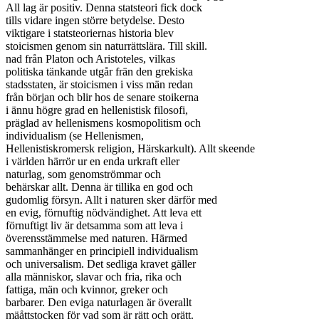
All lag är positiv. Denna statsteori fick dock

tills vidare ingen större betydelse. Desto

viktigare i statsteoriernas historia blev

stoicismen genom sin naturrättslära. Till skill.

nad från Platon och Aristoteles, vilkas

politiska tänkande utgår frän den grekiska

stadsstaten, är stoicismen i viss män redan

från början och blir hos de senare stoikerna

i ännu högre grad en hellenistisk filosofi,

präglad av hellenismens kosmopolitism och

individualism (se Hellenismen,

Hellenistiskromersk religion, Härskarkult). Allt skeende

i världen härrör ur en enda urkraft eller

naturlag, som genomströmmar och

behärskar allt. Denna är tillika en god och

gudomlig försyn. Allt i naturen sker därför med

en evig, förnuftig nödvändighet. Att leva ett

förnuftigt liv är detsamma som att leva i

överensstämmelse med naturen. Härmed

sammanhänger en principiell individualism

och universalism. Det sedliga kravet gäller

alla människor, slavar och fria, rika och

fattiga, män och kvinnor, greker och

barbarer. Den eviga naturlagen är överallt

mäåttstocken för vad som är rätt och orätt.
