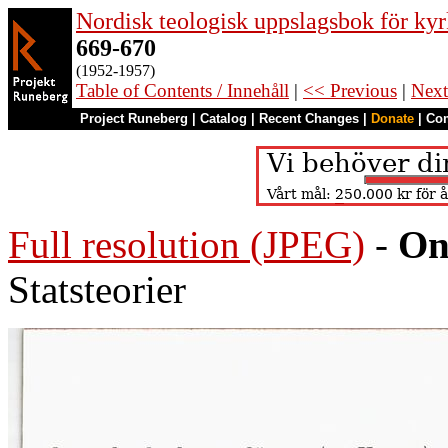
Nordisk teologisk uppslagsbok för kyr
669-670
(1952-1957)
Table of Contents / Innehåll
|
<< Previous
|
Next
Project Runeberg
|
Catalog
|
Recent Changes
|
Donate
|
Co
Full resolution (JPEG)
-
On
Statsteorier