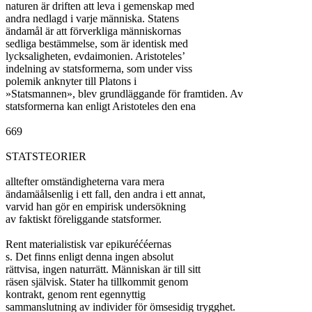
naturen är driften att leva i gemenskap med

andra nedlagd i varje människa. Statens

ändamål är att förverkliga människornas

sedliga bestämmelse, som är identisk med

lycksaligheten, evdaimonien. Aristoteles’

indelning av statsformerna, som under viss

polemik anknyter till Platons i

»Statsmannen», blev grundläggande för framtiden. Av

statsformerna kan enligt Aristoteles den ena

669

STATSTEORIER

alltefter omständigheterna vara mera

ändamäålsenlig i ett fall, den andra i ett annat,

varvid han gör en empirisk undersökning

av faktiskt föreliggande statsformer.

Rent materialistisk var epikuréćéernas

s. Det finns enligt denna ingen absolut

rättvisa, ingen naturrätt. Människan är till sitt

räsen självisk. Stater ha tillkommit genom

kontrakt, genom rent egennyttig

sammanslutning av individer för ömsesidig trygghet.
