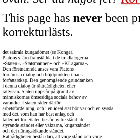
This page has
never
been pr
korrekturlästs.
det sakrala kungadömet (se Konge).

Platons s. äro framställda i de tre dialogerna

»Staten», »Statsmannen» och »KLagarna».

Den förstnämnda anses vara Platons

förnämsta dialog och höjdpunkten i hans

författarskap. Den genomgående grundtanken

i denna dialog är rätträådigheten eller

rättvisan. Staten uppstår på grund av

människornas ömsesidiga sociala behov av

varandra. I staten råder därför

arbetsfördelning, och i en ideal stat bör var och en syssla

med det, som han har bäst anlag och

fallenhet för. Staten består av tre stånd: det

styrande ståndet eller väktarna, krigarståndet

och det näringsidkande ståndet.

Rättrådigheten består däri, att varje stånd och varje
