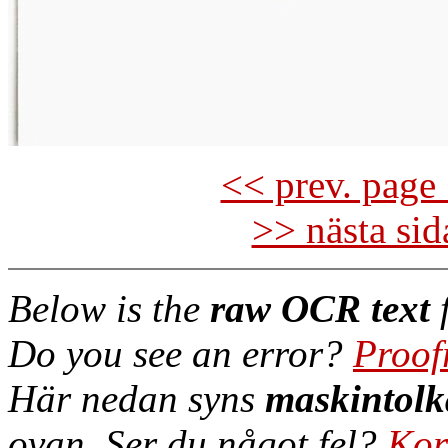
<< prev. page 
>> nästa si
Below is the
raw OCR text
f
Do you see an error?
Proof
Här nedan syns
maskintolk
ovan. Ser du något fel?
Kor