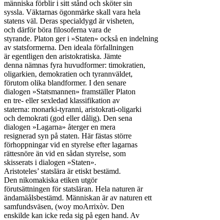
människa förblir i sitt stånd och sköter sin

syssla. Väktarnas ögonmärke skall vara hela

statens väl. Deras specialdygd är visheten,

och därför böra filosoferna vara de

styrande. Platon ger i »Staten» också en indelning

av statsformerna. Den ideala förfallningen

är egentligen den aristokratiska. Jämte

denna nämnas fyra huvudformer: timokratien,

oligarkien, demokratien och tyrannväldet,

förutom olika blandformer. I den senare

dialogen »Statsmannen» framställer Platon

en tre- eller sexledad klassifikation av

staterna: monarki-tyranni, aristokrati-oligarki

och demokrati (god eller dålig). Den sena

dialogen »Lagarna» återger en mera

resignerad syn på staten. Här fästas större

förhoppningar vid en styrelse efter lagarnas

rättesnöre än vid en sådan styrelse, som

skisserats i dialogen »Staten».

Aristoteles’ statslära är etiskt bestämd.

Den nikomakiska etiken utgör

förutsättningen för statsläran. Hela naturen är

ändamäålsbestämd. Människan är av naturen ett

samfundsväsen, (woy moArrixòv. Den

enskilde kan icke reda sig på egen hand. Av
