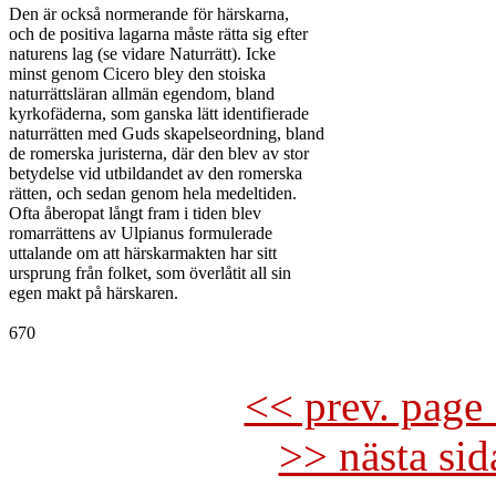
Den är också normerande för härskarna,

och de positiva lagarna måste rätta sig efter

naturens lag (se vidare Naturrätt). Icke

minst genom Cicero bley den stoiska

naturrättsläran allmän egendom, bland

kyrkofäderna, som ganska lätt identifierade

naturrätten med Guds skapelseordning, bland

de romerska juristerna, där den blev av stor

betydelse vid utbildandet av den romerska

rätten, och sedan genom hela medeltiden.

Ofta åberopat långt fram i tiden blev

romarrättens av Ulpianus formulerade

uttalande om att härskarmakten har sitt

ursprung från folket, som överlåtit all sin

egen makt på härskaren.

670

<< prev. page 
>> nästa si