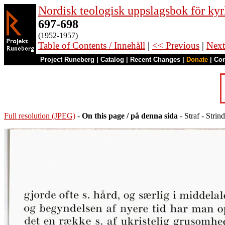
Nordisk teologisk uppslagsbok för kyr
697-698
(1952-1957)
Table of Contents / Innehåll
|
<< Previous
|
Next
Project Runeberg
|
Catalog
|
Recent Changes
|
Donate
|
Co
Full resolution (JPEG)
-
On this page / på denna sida
- Straf - Stri