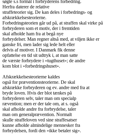
søgte s.s formål i forbryderens forbedring.

Herfra daterer de relative

straffeteorier sig. De kan deles i forbedrings- og

afskrækkelsesteorierne.

Forbedringsteorien går ud på, at straffen skal virke på

forbryderen som et motiv, der i fremtiden

skal afholde ham fra at begå nye

forbrydelser. Man regner altså med, at viljen ikke er

ganske fri, men lader sig lede helt eller

delvis af motiver. I Danmark fik denne

opfattelse en tid sit udtryk i, at man satte

de værste forbrydere i »tugthuset»; de andre

kom blot i »forbedringshuset».

Afskrækkelsesteorierne kaldes

også for præventionsteorierne. De skal

afskrække forbryderen og ev. andre med fra at

bryde loven. Hvis der blot tænkes på

forbryderen selv, taler man om specialp

rævention; men er der tale om, at s. også

skal afholde andre fra forbrydelse, taler

man om generalprævention. Normalt

skulle straffeloven ved sine straffesatser

kunne afholde almindelige mennesker fra

forbrydelsen, fordi den »ikke betaler sig».
