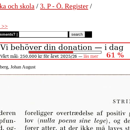
ka och skola
/
3. P - Ö. Register
/
 >>
mments?
|
ndberg, Johan August