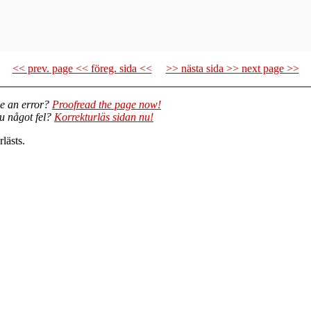
<< prev. page << föreg. sida <<
>> nästa sida >> next page >>
e an error?
Proofread the page now!
du något fel?
Korrekturläs sidan nu!
lästs.