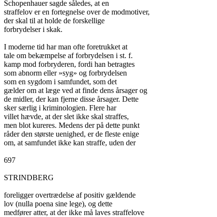
Schopenhauer sagde således, at en

straffelov er en fortegnelse over de modmotiver,

der skal til at holde de forskellige

forbrydelser i skak.

I moderne tid har man ofte foretrukket at

tale om bekæmpelse af forbrydelsen i st. f.

kamp mod forbryderen, fordi han betragtes

som abnorm eller »syg» og forbrydelsen

som en sygdom i samfundet, som det

gælder om at læge ved at finde dens årsager og

de midler, der kan fjerne disse årsager. Dette

sker særlig i kriminologien. Flere har

villet hævde, at der slet ikke skal straffes,

men blot kureres. Medens der på dette punkt

råder den største uenighed, er de fleste enige

om, at samfundet ikke kan straffe, uden der

697

STRINDBERG

foreligger overtrædelse af positiv gældende

lov (nulla poena sine lege), og dette

medfører atter, at der ikke må laves straffelove
