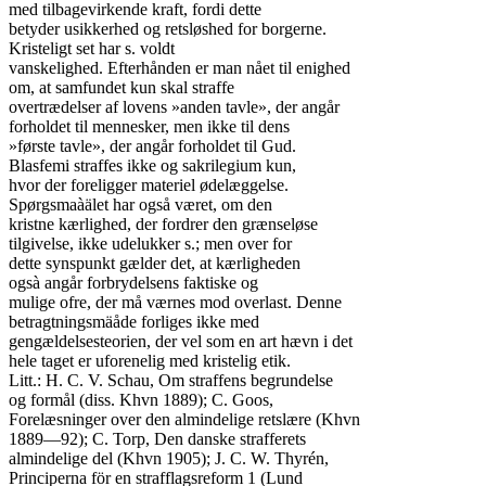
med tilbagevirkende kraft, fordi dette

betyder usikkerhed og retsløshed for borgerne.

Kristeligt set har s. voldt

vanskelighed. Efterhånden er man nået til enighed

om, at samfundet kun skal straffe

overtrædelser af lovens »anden tavle», der angår

forholdet til mennesker, men ikke til dens

»første tavle», der angår forholdet til Gud.

Blasfemi straffes ikke og sakrilegium kun,

hvor der foreligger materiel ødelæggelse.

Spørgsmaàälet har også været, om den

kristne kærlighed, der fordrer den grænseløse

tilgivelse, ikke udelukker s.; men over for

dette synspunkt gælder det, at kærligheden

ogsà angår forbrydelsens faktiske og

mulige ofre, der må værnes mod overlast. Denne

betragtningsmäåde forliges ikke med

gengældelsesteorien, der vel som en art hævn i det

hele taget er uforenelig med kristelig etik.

Litt.: H. C. V. Schau, Om straffens begrundelse

og formål (diss. Khvn 1889); C. Goos,

Forelæsninger over den almindelige retslære (Khvn

1889—92); C. Torp, Den danske strafferets

almindelige del (Khvn 1905); J. C. W. Thyrén,

Principerna för en strafflagsreform 1 (Lund
