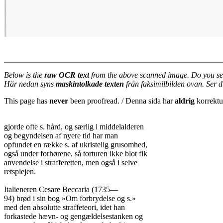
Below is the
raw OCR text
from the above scanned image. Do you se
Här nedan syns
maskintolkade texten
från faksimilbilden ovan. Ser 
This page has
never
been proofread. / Denna sida har
aldrig
korrektur
gjorde ofte s. hård, og særlig i middelalderen

og begyndelsen af nyere tid har man

opfundet en række s. af ukristelig grusomhed,

også under forhørene, så torturen ikke blot fik

anvendelse i strafferetten, men også i selve

retsplejen.

Italieneren Cesare Beccaria (1735—

94) brød i sin bog »Om forbrydelse og s.»

med den absolutte straffeteori, idet han

forkastede hævn- og gengældelsestanken og
