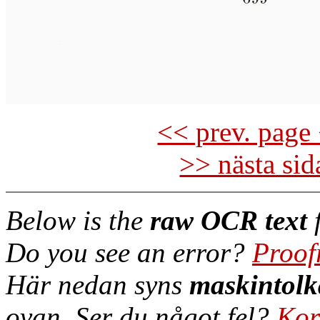
<< prev. page 
>> nästa si
Below is the
raw OCR text
f
Do you see an error?
Proof
Här nedan syns
maskintolk
ovan. Ser du något fel?
Kor