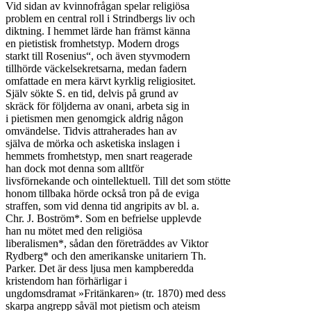
Vid sidan av kvinnofrågan spelar religiösa

problem en central roll i Strindbergs liv och

diktning. I hemmet lärde han främst känna

en pietistisk fromhetstyp. Modern drogs

starkt till Rosenius“, och även styvmodern

tillhörde väckelsekretsarna, medan fadern

omfattade en mera kärvt kyrklig religiositet.

Själv sökte S. en tid, delvis på grund av

skräck för följderna av onani, arbeta sig in

i pietismen men genomgick aldrig någon

omvändelse. Tidvis attraherades han av

själva de mörka och asketiska inslagen i

hemmets fromhetstyp, men snart reagerade

han dock mot denna som alltför

livsförnekande och ointellektuell. Till det som stötte

honom tillbaka hörde också tron på de eviga

straffen, som vid denna tid angripits av bl. a.

Chr. J. Boström*. Som en befrielse upplevde

han nu mötet med den religiösa

liberalismen*, sådan den företräddes av Viktor

Rydberg* och den amerikanske unitariern Th.

Parker. Det är dess ljusa men kampberedda

kristendom han förhärligar i

ungdomsdramat »Fritänkaren» (tr. 1870) med dess

skarpa angrepp såväl mot pietism och ateism
