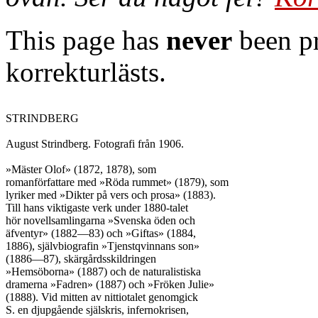
This page has
never
been pr
korrekturlästs.
STRINDBERG

August Strindberg. Fotografi från 1906.

»Mäster Olof» (1872, 1878), som

romanförfattare med »Röda rummet» (1879), som

lyriker med »Dikter på vers och prosa» (1883).

Till hans viktigaste verk under 1880-talet

hör novellsamlingarna »Svenska öden och

äfventyr» (1882—83) och »Giftas» (1884,

1886), självbiografin »Tjenstqvinnans son»

(1886—87), skärgårdsskildringen

»Hemsöborna» (1887) och de naturalistiska

dramerna »Fadren» (1887) och »Fröken Julie»

(1888). Vid mitten av nittiotalet genomgick

S. en djupgående själskris, infernokrisen,
