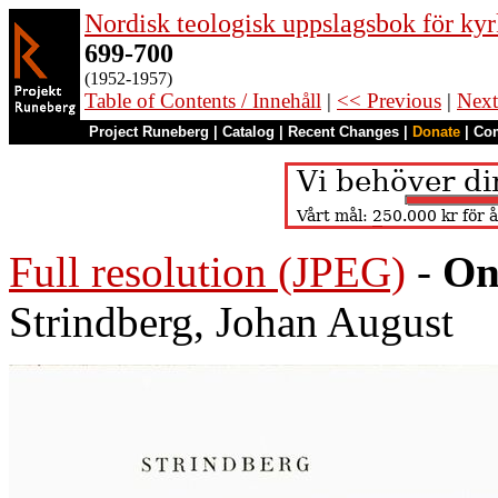
Nordisk teologisk uppslagsbok för kyr
699-700
(1952-1957)
Table of Contents / Innehåll
|
<< Previous
|
Next
Project Runeberg
|
Catalog
|
Recent Changes
|
Donate
|
Co
Full resolution (JPEG)
-
On
Strindberg, Johan August