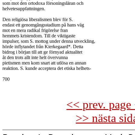
som mot den ortodoxa försoningsläran och

helvetesuppfattningen.

Den religiösa liberalismen blev för S.

endast ett genomgångsstadium på hans väg

mot en mera radikal frigörelse fran

hemmets kristendom. Till de viktigaste

impulser, som S. mottog under denna utveckling,

hörde inflytandet från Kierkegaard*. Detta

bidrog i början till att ge förnyad aktualitet

åt den trots allt inte helt övervunna

pietismen men kom snart att utlösa en annan

reaktion. S. kunde acceptera det etiska helhets-

700

<< prev. page 
>> nästa si