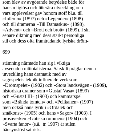
som blev av avgörande betydelse både för

hans religiösa och litterära utveckling och

vars upplevelser gav honom stoff bl.a. till

»Inferno» (1897) och »Legender» (1898)

och till dramerna »Till Damaskus» (1898),

»Advent» och »Brott och brott» (1899). I sin

senare diktning med dess starkt personliga

stil och dess ofta framträdande lyriska dröm-

699

stämning närmade han sig i viktiga

avseenden nittiotalisterna. Särskilt präglar denna

utveckling hans dramatik med av

sagospelets teknik influerade verk som

»Drömspelet» (1902) och »Stora landsvägen» (1909),

historiska dramer som »Gustaf Vasa» (1899)

och »Gustaf III» (1903) och kammarspel

som »Brända tomten» och »Pelikanen» (1907)

men också hans lyrik i »Ordalek och

småkonst» (1905) och hans »Sagor» (1903). I

prosaverken »Götiska rummen» (1904) och

»Svarta fanor» (s.å., tr. 1907) är stilen

hänsynslöst satirisk.
