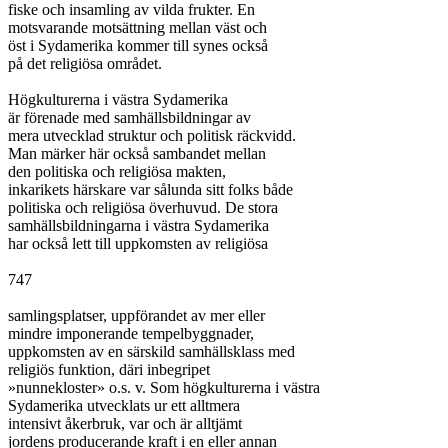
fiske och insamling av vilda frukter. En

motsvarande motsättning mellan väst och

öst i Sydamerika kommer till synes också

på det religiösa området.

Högkulturerna i västra Sydamerika

är förenade med samhällsbildningar av

mera utvecklad struktur och politisk räckvidd.

Man märker här också sambandet mellan

den politiska och religiösa makten,

inkarikets härskare var sålunda sitt folks både

politiska och religiösa överhuvud. De stora

samhällsbildningarna i västra Sydamerika

har också lett till uppkomsten av religiösa

747

samlingsplatser, uppförandet av mer eller

mindre imponerande tempelbyggnader,

uppkomsten av en särskild samhällsklass med

religiös funktion, däri inbegripet

»nunnekloster» o.s. v. Som högkulturerna i västra

Sydamerika utvecklats ur ett alltmera

intensivt åkerbruk, var och är alltjämt

jordens producerande kraft i en eller annan
