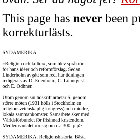
This page has
never
been pr
korrekturlästs.
SYDAMERIKA

»Religion och kultur», som blev språkrör

för hans idéer och reformförslag. Sedan

Linderholm avgått som red. har tidningen

redigerats av D. Edenholm, C. Lönnqvist

och E. Odhner.

Utom genom sin tidskrift arbetar S. genom

större möten (1931 hölls i Stockholm en

religionsvetenskaplig kongress) och mindre,

lokala sammankomster. Samarbete sker med

Världsförbundet för frisinnad kristendom.

Medlemsantalet rör sig om c:a 300. p p>

SYDAMERIKA. Religionshistoria. Bästa
