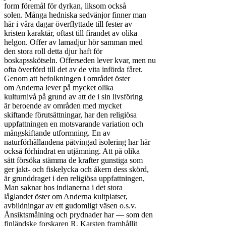
form föremål för dyrkan, liksom också

solen. Många hedniska sedvänjor finner man

här i våra dagar överflyttade till fester av

kristen karaktär, oftast till firandet av olika

helgon. Offer av lamadjur hör samman med

den stora roll detta djur haft för

boskapsskötseln. Offerseden lever kvar, men nu

ofta överförd till det av de vita införda fåret.

Genom att befolkningen i området öster

om Anderna lever på mycket olika

kulturnivå på grund av att de i sin livsföring

är beroende av områden med mycket

skiftande förutsättningar, har den religiösa

uppfattningen en motsvarande variation och

mångskiftande utformning. En av

naturförhållandena påtvingad isolering har här

också förhindrat en utjämning. Att på olika

sätt försöka stämma de krafter gunstiga som

ger jakt- och fiskelycka och åkern dess skörd,

är grunddraget i den religiösa uppfattningen,

Man saknar hos indianerna i det stora

låglandet öster om Anderna kultplatser,

avbildningar av ett gudomligt väsen o.s.v.

Ånsiktsmålning och prydnader har — som den

finländske forskaren R. Karsten framhållit
