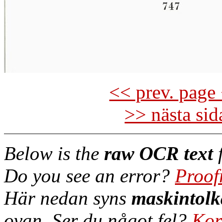
<< prev. page 
>> nästa si
Below is the
raw OCR text
f
Do you see an error?
Proof
Här nedan syns
maskintolk
ovan. Ser du något fel?
Kor