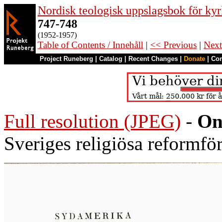
Nordisk teologisk uppslagsbok för kyr
747-748
(1952-1957)
Table of Contents / Innehåll
|
<< Previous
|
Next
Project Runeberg
|
Catalog
|
Recent Changes
|
Donate
|
Co
Full resolution (JPEG)
-
On
Sveriges religiösa reformf