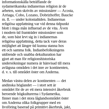
informationskälla beträffande de

sydamerikanska indianernas religion är de

arbeten, som skrivits av missionärer — Acosta,

Arriaga, Cobo, Lozano, Dobrizhoffer, Baucke

m. fl. — under kolonialtiden. Indianernas

religiösa uppfattning var vid denna tidpunkt

blott i ringa mån influerad av de vita. Även

i modern tid framträder missionärer som

de, som bäst levt sig in i indianernas

religiösa uppfattning, detta tack vare deras

möjlighet att längre tid kunna stanna hos

ett och samma folk. Indianbefolkningens

utdöende och snabba dekulturation har

gjort att man för religionshistoriska

undersökningar numera är hänvisad till mera

avlägsna områden i det inre av kontinenten,

d. v. s. till området öster om Anderna.

Medan västra delen av kontinenten — det

andinska höglandet — i stort sett är

området för de av ett mera intensivt åkerbruk

beroende högkulturerna i Sydamerika,

finner man i det stora låglandsområdet öster

om Anderna olika folkgrupper med en

livsföring baserad på primitivt åkerbruk, jakt,
