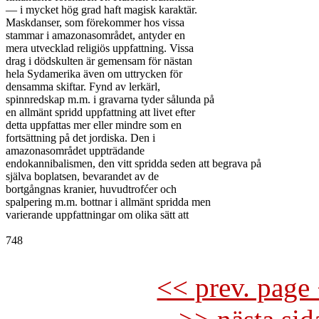
— i mycket hög grad haft magisk karaktär.

Maskdanser, som förekommer hos vissa

stammar i amazonasområdet, antyder en

mera utvecklad religiös uppfattning. Vissa

drag i dödskulten är gemensam för nästan

hela Sydamerika även om uttrycken för

densamma skiftar. Fynd av lerkärl,

spinnredskap m.m. i gravarna tyder sålunda på

en allmänt spridd uppfattning att livet efter

detta uppfattas mer eller mindre som en

fortsättning på det jordiska. Den i

amazonasområdet uppträdande

endokannibalismen, den vitt spridda seden att begrava på

själva boplatsen, bevarandet av de

bortgångnas kranier, huvudtrofćer och

spalpering m.m. bottnar i allmänt spridda men

varierande uppfattningar om olika sätt att

748

<< prev. page 