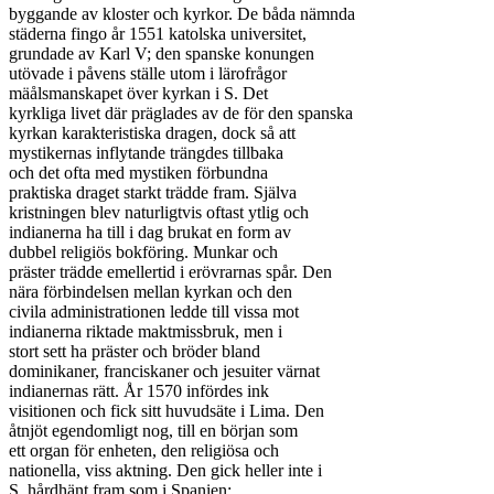
byggande av kloster och kyrkor. De båda nämnda

städerna fingo år 1551 katolska universitet,

grundade av Karl V; den spanske konungen

utövade i påvens ställe utom i lärofrågor

mäålsmanskapet över kyrkan i S. Det

kyrkliga livet där präglades av de för den spanska

kyrkan karakteristiska dragen, dock så att

mystikernas inflytande trängdes tillbaka

och det ofta med mystiken förbundna

praktiska draget starkt trädde fram. Själva

kristningen blev naturligtvis oftast ytlig och

indianerna ha till i dag brukat en form av

dubbel religiös bokföring. Munkar och

präster trädde emellertid i erövrarnas spår. Den

nära förbindelsen mellan kyrkan och den

civila administrationen ledde till vissa mot

indianerna riktade maktmissbruk, men i

stort sett ha präster och bröder bland

dominikaner, franciskaner och jesuiter värnat

indianernas rätt. År 1570 infördes ink

visitionen och fick sitt huvudsäte i Lima. Den

åtnjöt egendomligt nog, till en början som

ett organ för enheten, den religiösa och

nationella, viss aktning. Den gick heller inte i

S. hårdhänt fram som i Spanien;
