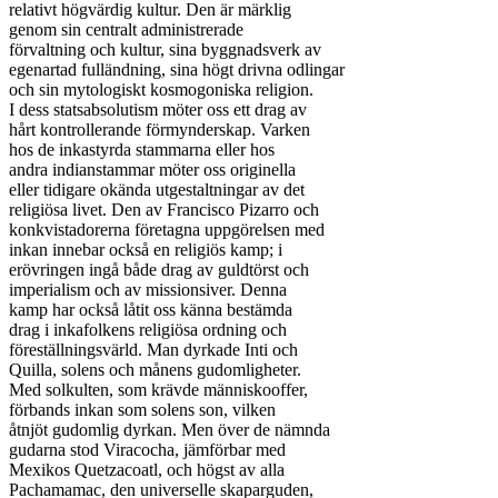
relativt högvärdig kultur. Den är märklig

genom sin centralt administrerade

förvaltning och kultur, sina byggnadsverk av

egenartad fulländning, sina högt drivna odlingar

och sin mytologiskt kosmogoniska religion.

I dess statsabsolutism möter oss ett drag av

hårt kontrollerande förmynderskap. Varken

hos de inkastyrda stammarna eller hos

andra indianstammar möter oss originella

eller tidigare okända utgestaltningar av det

religiösa livet. Den av Francisco Pizarro och

konkvistadorerna företagna uppgörelsen med

inkan innebar också en religiös kamp; i

erövringen ingå både drag av guldtörst och

imperialism och av missionsiver. Denna

kamp har också låtit oss känna bestämda

drag i inkafolkens religiösa ordning och

föreställningsvärld. Man dyrkade Inti och

Quilla, solens och månens gudomligheter.

Med solkulten, som krävde människooffer,

förbands inkan som solens son, vilken

åtnjöt gudomlig dyrkan. Men över de nämnda

gudarna stod Viracocha, jämförbar med

Mexikos Quetzacoatl, och högst av alla

Pachamamac, den universelle skaparguden,
