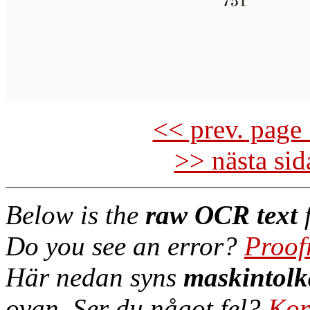
<< prev. page 
>> nästa si
Below is the
raw OCR text
f
Do you see an error?
Proof
Här nedan syns
maskintolk
ovan. Ser du något fel?
Kor