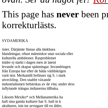
This page has
never
been pr
korrekturlästs.
SYDAMERIKA

öster. Därjämte finnas alla tänkbara

blandningar, oftast människor utan sociala eller

kulturella ambitioner. Rasproblemet

träder ej starkt i dagen men är latent

levande och skapar spänningar. Invandringen

från Europa har efter de båda världskrigen

varit stor. Merkantilt befinner sig S. i stark

utveckling. Den snabbt växande

industrialismen behärskas av de vita; under dess

inflytande trängas indianerna tillbaka.

Liksom Mexiko* och Mellanamerika ha

haft sina gamla kulturer har S. haft in k

akulturen, isin tur arvtagare till en äldre,
