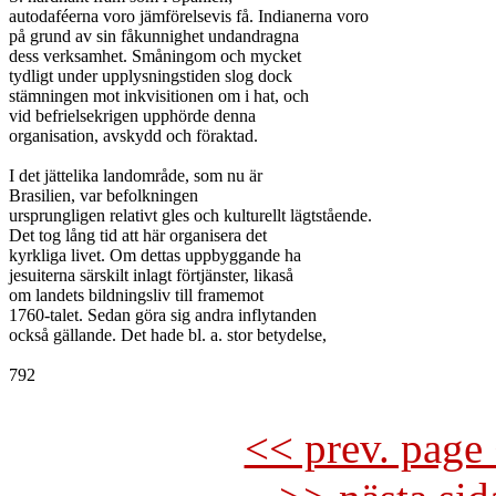
autodaféerna voro jämförelsevis få. Indianerna voro

på grund av sin fåkunnighet undandragna

dess verksamhet. Småningom och mycket

tydligt under upplysningstiden slog dock

stämningen mot inkvisitionen om i hat, och

vid befrielsekrigen upphörde denna

organisation, avskydd och föraktad.

I det jättelika landområde, som nu är

Brasilien, var befolkningen

ursprungligen relativt gles och kulturellt lägtstående.

Det tog lång tid att här organisera det

kyrkliga livet. Om dettas uppbyggande ha

jesuiterna särskilt inlagt förtjänster, likaså

om landets bildningsliv till framemot

1760-talet. Sedan göra sig andra inflytanden

också gällande. Det hade bl. a. stor betydelse,

792

<< prev. page 