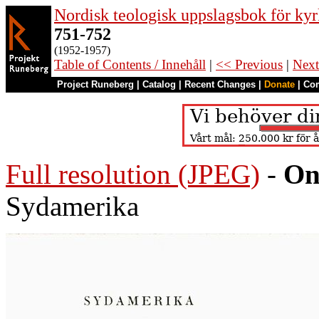
Nordisk teologisk uppslagsbok för kyr
751-752
(1952-1957)
Table of Contents / Innehåll
|
<< Previous
|
Next
Project Runeberg
|
Catalog
|
Recent Changes
|
Donate
|
Co
Full resolution (JPEG)
-
On
Sydamerika