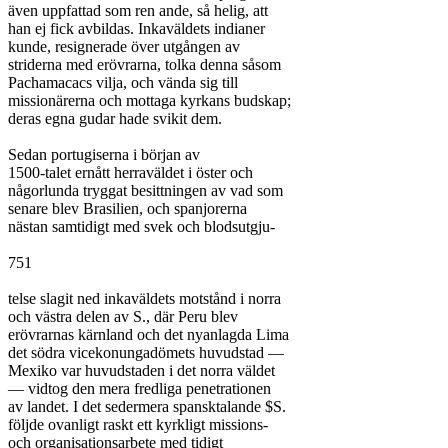
även uppfattad som ren ande, så helig, att

han ej fick avbildas. Inkaväldets indianer

kunde, resignerade över utgången av

striderna med erövrarna, tolka denna såsom

Pachamacacs vilja, och vända sig till

missionärerna och mottaga kyrkans budskap;

deras egna gudar hade svikit dem.

Sedan portugiserna i början av

1500-talet ernått herraväldet i öster och

någorlunda tryggat besittningen av vad som

senare blev Brasilien, och spanjorerna

nästan samtidigt med svek och blodsutgju-

751

telse slagit ned inkaväldets motstånd i norra

och västra delen av S., där Peru blev

erövrarnas kärnland och det nyanlagda Lima

det södra vicekonungadömets huvudstad —

Mexiko var huvudstaden i det norra väldet

— vidtog den mera fredliga penetrationen

av landet. I det sedermera spansktalande $S.

följde ovanligt raskt ett kyrkligt missions-

och organisationsarbete med tidigt
