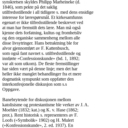
synskretsen skyldes Philipp Marheineke (d.

1846), som pekte på det saklig

utilfredsstillende i all tidligere s. med dens ensidige

interesse for lærespørsmål. Et kirkesamfunns

egenart er ikke tilfredsstillende beskrevet ved

at man har fremstilt dets lære. Man må også

kjenne dets forfatning, kultus og fromhetsliv

og den organiske sammenheng mellom alle

disse livsytringer. Hans betraktning ble for

alvor gjennomført av F. Kattenbusch,

som også fant navnet s. utilfredsstillende og

innførte »Confessionskunde» (bd. 1, 1892;

var alt som utkom). De fleste fremstillinger

har siden vært på denne linje; men det har

heller ikke manglet behandlinger fra et mere

dogmatisk synspunkt som oppfatter den

interkonfesjonelle diskusjon som s.s

Oppgave.

Banebrytende for diskusjonen mellom

katolisisme og protestantisme ble verker av J. A.

Moehler (1832; kat.) og K. v. Hase (1862;

prot.). Rent historisk s. representeres av F.

Loofs (»Symbolik» 1902) og H. Mulert

(»Konfessionskunde», 2. ed. 1937). En
