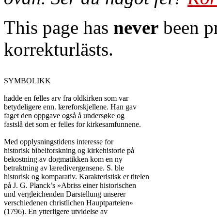
This page has
never
been pr
korrekturlästs.
SYMBOLIKK

hadde en felles arv fra oldkirken som var

betydeligere enn. læreforskjellene. Han gav

faget den oppgave også å undersøke og

fastslå det som er felles for kirkesamfunnene.

Med opplysningstidens interesse for

historisk bibelforskning og kirkehistorie på

bekostning av dogmatikken kom en ny

betraktning av læredivergensene. S. ble

historisk og komparativ. Karakteristisk er titelen

på J. G. Planck’s »Abriss einer historischen

und vergleichenden Darstellung unserer

verschiedenen christlichen Hauptparteien»

(1796). En ytterligere utvidelse av
