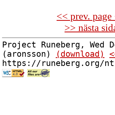
<< prev. page 
>> nästa si
Project Runeberg, Wed D
(aronsson)
(download)
<
https://runeberg.org/nt