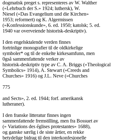
dogmatisk preget s. representeres av W. Walther

(»Lehrbuch der S.» 1924; luthersk), W.

Niesel (»Das Evangelium und die Kirchen»

1953; reformert) og K. Algermissen

(»Konfessionskunde», 6. ed. 1950; katolsk; 5. ed.

1940 var overveiende historisk-deskriptiv).

I den engelsktalende verden finnes

fortrinlige monografier til de oldkirkelige

symboler* og til de enkelte kirkesamfunn, men

0gså sammenfattende verker av

historisk-deskriptiv type av C. A. Briggs (»Theological

Symbolics» 1914), A. Stewart (»Creeds and

Churches» 1916) og J.L. Neve (»Churches

775

and Sects», 2. ed. 1944; forf. amerikansk

lutheraner).

I den franske litteratur finnes ingen

sammenfattende fremstilling, men fra Bossuet av

(» Variations des églises protestantes» 1688),

og ganske særlig i de siste årtier, en rekke

betydelige bidrag til den interkonfesjonelle
