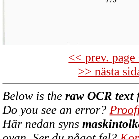
<< prev. page 
>> nästa si
Below is the
raw OCR text
f
Do you see an error?
Proof
Här nedan syns
maskintolk
ovan. Ser du något fel?
Kor