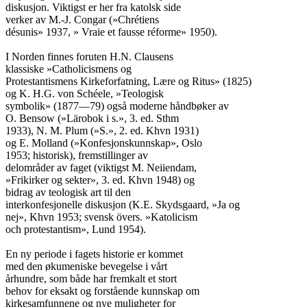
diskusjon. Viktigst er her fra katolsk side

verker av M.-J. Congar (»Chrétiens

désunis» 1937, » Vraie et fausse réforme» 1950).

I Norden finnes foruten H.N. Clausens

klassiske »Catholicismens og

Protestantismens Kirkeforfatning, Lære og Ritus» (1825)

og K. H.G. von Schéele, »Teologisk

symbolik» (1877—79) også moderne håndbøker av

O. Bensow (»Lärobok i s.», 3. ed. Sthm

1933), N. M. Plum (»S.», 2. ed. Khvn 1931)

og E. Molland (»Konfesjonskunnskap», Oslo

1953; historisk), fremstillinger av

delområder av faget (viktigst M. Neiiendam,

»Frikirker og sekter», 3. ed. Khvn 1948) og

bidrag av teologisk art til den

interkonfesjonelle diskusjon (K.E. Skydsgaard, »Ja og

nej», Khvn 1953; svensk övers. »Katolicism

och protestantism», Lund 1954).

En ny periode i fagets historie er kommet

med den økumeniske bevegelse i vårt

århundre, som både har fremkalt et stort

behov for eksakt og forstående kunnskap om

kirkesamfunnene og nye muligheter for
