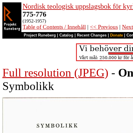
Nordisk teologisk uppslagsbok för kyr
775-776
(1952-1957)
Table of Contents / Innehåll
|
<< Previous
|
Next
Project Runeberg
|
Catalog
|
Recent Changes
|
Donate
|
Co
Full resolution (JPEG)
-
On
Symbolikk