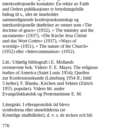
interkonfesjonelle kontakter. En rekke av Faith

and Orders publikasjoner er betydningsfulle

bidrag til s., idet de inneholder

sammenlignende konfesjonskunnskap og

interkonfesjonelle drøftelser av emner som »The

doctrine of grace» (1932), » The ministry and the

sacraments» (1937), »Die Kirche Jesu Christi

und das Wort Gottes» (1937), »Ways of

worship» (1951), » The nature of the Church»

(1952) eller »Intercommunion» (1952).

Litt.: Utførlig bibliografi i E. Mollands

ovennevnte bok. Videre: F. E. Mayer, The religious

bodies of America (Saint Louis 1954); Quellen

zur Konfessionskunde (Lüneburg 1954 ff.; hittil

5 hefter); F. Blanke, Kirchen und Sekten (Zürich

1955; populær). Videre litt. under

Evangeliskkatolsk og Protestantisme E. M.

Liturgiskt. I efterapostolisk tid blevo

symbolerna eller sinnebilderna (se

Kristelige sindbilleder), d. v. s. de tecken och bil-

776
