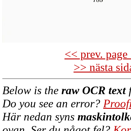
<< prev. page 
>> nästa si
Below is the
raw OCR text
f
Do you see an error?
Proof
Här nedan syns
maskintolk
ovan. Ser du något fel?
Kor