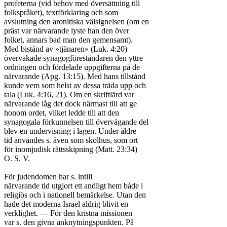
profeterna (vid behov med översättning till

folkspråket), textförklaring och som

avslutning den aronitiska välsignelsen (om en

präst var närvarande lyste han den över

folket, annars bad man den gemensamt).

Med bistånd av »tjänaren» (Luk. 4:20)

övervakade synagogföreståndaren den yttre

ordningen och fördelade uppgifterna på de

närvarande (Apg. 13:15). Med hans tillstånd

kunde vem som helst av dessa träda upp och

tala (Luk. 4:16, 21). Om en skriftlärd var

närvarande låg det dock närmast till att ge

honom ordet, vilket ledde till att den

synagogala förkunnelsen till övervägande del

blev en undervisning i lagen. Under äldre

tid användes s. även som skolhus, som ort

för inomjudisk rättsskipning (Matt. 23:34)

O. S. V.

För judendomen har s. intill

närvarande tid utgjort ett andligt hem både i

religiös och i nationell bemärkelse. Utan den

hade det moderna Israel aldrig blivit en

verklighet. — För den kristna missionen

var s. den givna anknytningspunkten. På
