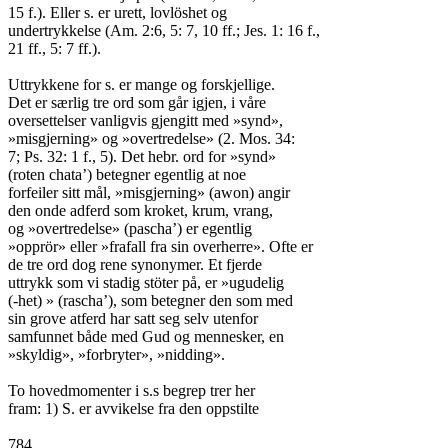
15 f.). Eller s. er urett, lovlöshet og

undertrykkelse (Am. 2:6, 5: 7, 10 ff.; Jes. 1: 16 f.,

21 ff., 5: 7 ff.).

Uttrykkene for s. er mange og forskjellige.

Det er særlig tre ord som går igjen, i våre

oversettelser vanligvis gjengitt med »synd»,

»misgjerning» og »overtredelse» (2. Mos. 34:

7; Ps. 32: 1 f., 5). Det hebr. ord for »synd»

(roten chata’) betegner egentlig at noe

forfeiler sitt mål, »misgjerning» (awon) angir

den onde adferd som kroket, krum, vrang,

og »overtredelse» (pascha’) er egentlig

»opprör» eller »frafall fra sin overherre». Ofte er

de tre ord dog rene synonymer. Et fjerde

uttrykk som vi stadig stöter på, er »ugudelig

(-het) » (rascha’), som betegner den som med

sin grove atferd har satt seg selv utenfor

samfunnet både med Gud og mennesker, en

»skyldig», »forbryter», »nidding».

To hovedmomenter i s.s begrep trer her

fram: 1) S. er avvikelse fra den oppstilte

784
