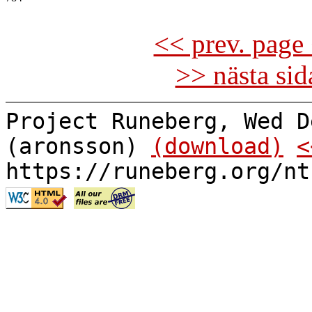
<< prev. page 
>> nästa si
Project Runeberg, Wed D
(aronsson)
(download)
<
https://runeberg.org/nt