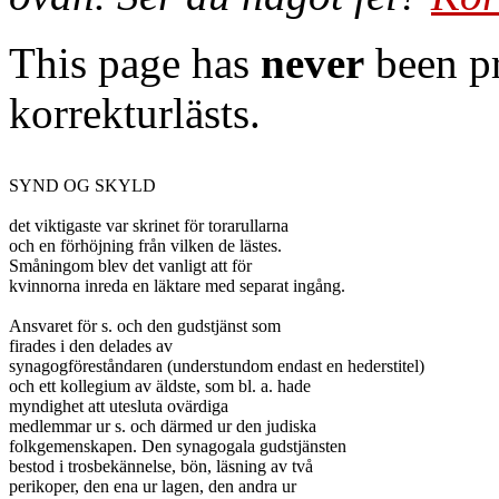
This page has
never
been pr
korrekturlästs.
SYND OG SKYLD

det viktigaste var skrinet för torarullarna

och en förhöjning från vilken de lästes.

Småningom blev det vanligt att för

kvinnorna inreda en läktare med separat ingång.

Ansvaret för s. och den gudstjänst som

firades i den delades av

synagogföreståndaren (understundom endast en hederstitel)

och ett kollegium av äldste, som bl. a. hade

myndighet att utesluta ovärdiga

medlemmar ur s. och därmed ur den judiska

folkgemenskapen. Den synagogala gudstjänsten

bestod i trosbekännelse, bön, läsning av två

perikoper, den ena ur lagen, den andra ur
