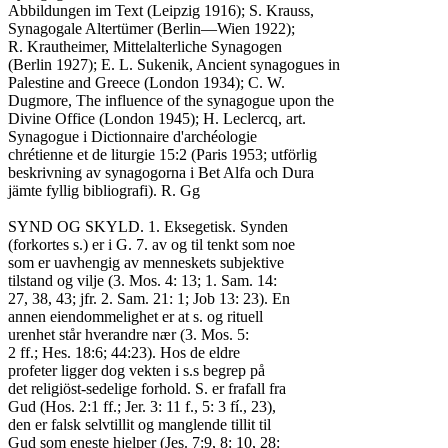
Abbildungen im Text (Leipzig 1916); S. Krauss,

Synagogale Altertümer (Berlin—Wien 1922);

R. Krautheimer, Mittelalterliche Synagogen

(Berlin 1927); E. L. Sukenik, Ancient synagogues in

Palestine and Greece (London 1934); C. W.

Dugmore, The influence of the synagogue upon the

Divine Office (London 1945); H. Leclercq, art.

Synagogue i Dictionnaire d'archéologie

chrétienne et de liturgie 15:2 (Paris 1953; utförlig

beskrivning av synagogorna i Bet Alfa och Dura

jämte fyllig bibliografi). R. Gg

SYND OG SKYLD. 1. Eksegetisk. Synden

(forkortes s.) er i G. 7. av og til tenkt som noe

som er uavhengig av menneskets subjektive

tilstand og vilje (3. Mos. 4: 13; 1. Sam. 14:

27, 38, 43; jfr. 2. Sam. 21: 1; Job 13: 23). En

annen eiendommelighet er at s. og rituell

urenhet står hverandre nær (3. Mos. 5:

2 ff.; Hes. 18:6; 44:23). Hos de eldre

profeter ligger dog vekten i s.s begrep på

det religiöst-sedelige forhold. S. er frafall fra

Gud (Hos. 2:1 ff.; Jer. 3: 11 f., 5: 3 fí., 23),

den er falsk selvtillit og manglende tillit til

Gud som eneste hjelper (Jes. 7:9, 8: 10, 28:
