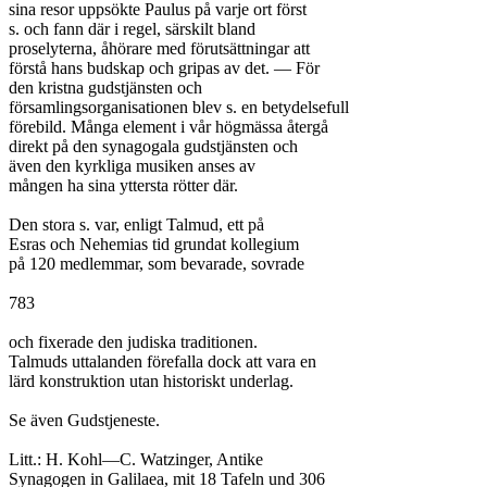
sina resor uppsökte Paulus på varje ort först

s. och fann där i regel, särskilt bland

proselyterna, åhörare med förutsättningar att

förstå hans budskap och gripas av det. — För

den kristna gudstjänsten och

församlingsorganisationen blev s. en betydelsefull

förebild. Många element i vår högmässa återgå

direkt på den synagogala gudstjänsten och

även den kyrkliga musiken anses av

mången ha sina yttersta rötter där.

Den stora s. var, enligt Talmud, ett på

Esras och Nehemias tid grundat kollegium

på 120 medlemmar, som bevarade, sovrade

783

och fixerade den judiska traditionen.

Talmuds uttalanden förefalla dock att vara en

lärd konstruktion utan historiskt underlag.

Se även Gudstjeneste.

Litt.: H. Kohl—C. Watzinger, Antike

Synagogen in Galilaea, mit 18 Tafeln und 306
