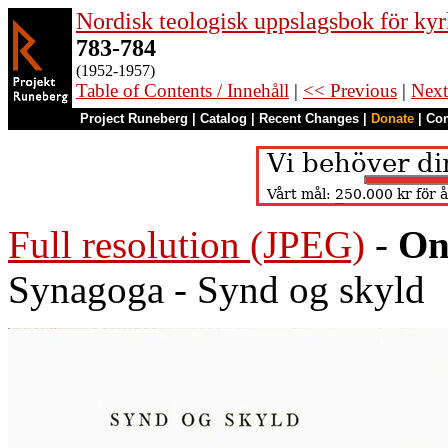
Nordisk teologisk uppslagsbok för kyr
783-784
(1952-1957)
Table of Contents / Innehåll
|
<< Previous
|
Next
Project Runeberg
|
Catalog
|
Recent Changes
|
Donate
|
Co
Full resolution (JPEG)
-
On
Synagoga - Synd og skyld