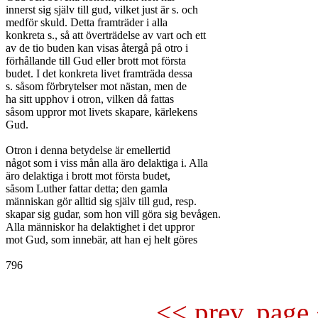
innerst sig själv till gud, vilket just är s. och

medför skuld. Detta framträder i alla

konkreta s., så att överträdelse av vart och ett

av de tio buden kan visas återgå på otro i

förhållande till Gud eller brott mot första

budet. I det konkreta livet framträda dessa

s. såsom förbrytelser mot nästan, men de

ha sitt upphov i otron, vilken då fattas

såsom uppror mot livets skapare, kärlekens

Gud.

Otron i denna betydelse är emellertid

något som i viss mån alla äro delaktiga i. Alla

äro delaktiga i brott mot första budet,

såsom Luther fattar detta; den gamla

människan gör alltid sig själv till gud, resp.

skapar sig gudar, som hon vill göra sig bevågen.

Alla människor ha delaktighet i det uppror

mot Gud, som innebär, att han ej helt göres

796

<< prev. page 