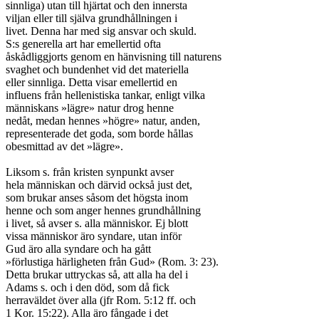
sinnliga) utan till hjärtat och den innersta

viljan eller till själva grundhållningen i

livet. Denna har med sig ansvar och skuld.

S:s generella art har emellertid ofta

åskådliggjorts genom en hänvisning till naturens

svaghet och bundenhet vid det materiella

eller sinnliga. Detta visar emellertid en

influens från hellenistiska tankar, enligt vilka

människans »lägre» natur drog henne

nedåt, medan hennes »högre» natur, anden,

representerade det goda, som borde hållas

obesmittad av det »lägre».

Liksom s. från kristen synpunkt avser

hela människan och därvid också just det,

som brukar anses såsom det högsta inom

henne och som anger hennes grundhållning

i livet, så avser s. alla människor. Ej blott

vissa människor äro syndare, utan inför

Gud äro alla syndare och ha gått

»förlustiga härligheten från Gud» (Rom. 3: 23).

Detta brukar uttryckas så, att alla ha del i

Adams s. och i den död, som då fick

herraväldet över alla (jfr Rom. 5:12 ff. och

1 Kor. 15:22). Alla äro fångade i det
