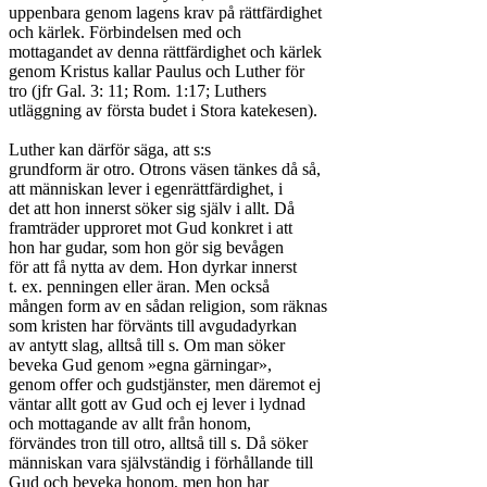
uppenbara genom lagens krav på rättfärdighet

och kärlek. Förbindelsen med och

mottagandet av denna rättfärdighet och kärlek

genom Kristus kallar Paulus och Luther för

tro (jfr Gal. 3: 11; Rom. 1:17; Luthers

utläggning av första budet i Stora katekesen).

Luther kan därför säga, att s:s

grundform är otro. Otrons väsen tänkes då så,

att människan lever i egenrättfärdighet, i

det att hon innerst söker sig själv i allt. Då

framträder upproret mot Gud konkret i att

hon har gudar, som hon gör sig bevågen

för att få nytta av dem. Hon dyrkar innerst

t. ex. penningen eller äran. Men också

mången form av en sådan religion, som räknas

som kristen har förvänts till avgudadyrkan

av antytt slag, alltså till s. Om man söker

beveka Gud genom »egna gärningar»,

genom offer och gudstjänster, men däremot ej

väntar allt gott av Gud och ej lever i lydnad

och mottagande av allt från honom,

förvändes tron till otro, alltså till s. Då söker

människan vara självständig i förhållande till

Gud och beveka honom, men hon har
