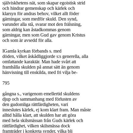
själviskhetens nät, som skapar egoistisk strid

och hindrar gemenskap och kärlek och

klarsyn för andras behov, vilket allt föder

gärningar, som medför skuld. Den synd,

varunder alla stå, svarar mot den frälsning,

som aldrig kan åstadkommas genom

gärningar, men som Gud gav genom Kristus

och som är avsedd för alla.

IGamla kyrkan förbands s. med

döden, vilket åskådliggjorde s:s generella, alla

omfattande karaktär. Man hade svårt att

framhålla skulden på annat sätt än genom

hänvisning till enskilda, med fri vilja be-

795

gångna s., varigenom emellertid skuldens

djup och sammanhang med förlusten av

den gudomliga rättfärdigheten, vari

inneslutes kärlek, ej kom klart fram. Man måste

alltid hålla klart, att skulden har att göra

med hela skilsmässan från Guds kärlek och

rättfärdighet, vilken skilsmässa dock

framträder i konkreta synder, vilka bli
