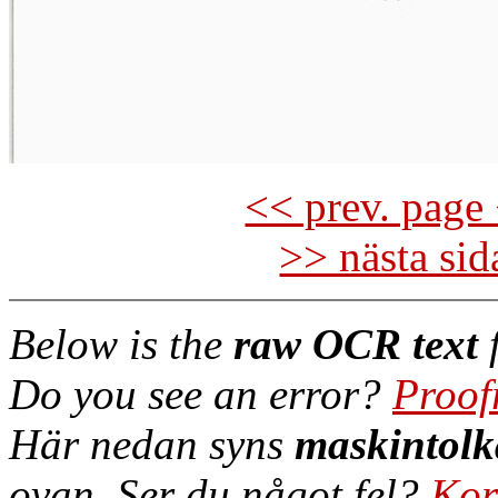
<< prev. page 
>> nästa si
Below is the
raw OCR text
f
Do you see an error?
Proof
Här nedan syns
maskintolk
ovan. Ser du något fel?
Kor