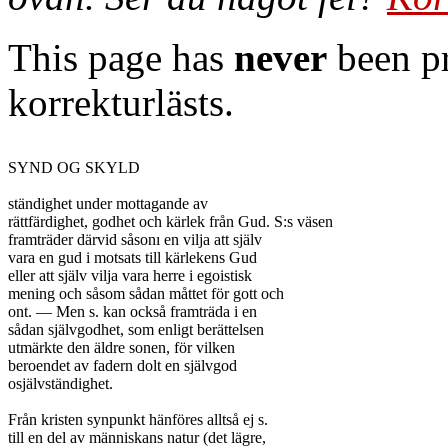
This page has
never
been pr
korrekturlästs.
SYND OG SKYLD

ständighet under mottagande av

rättfärdighet, godhet och kärlek från Gud. S:s väsen

framträder därvid såsonı en vilja att själv

vara en gud i motsats till kärlekens Gud

eller att själv vilja vara herre i egoistisk

mening och såsom sådan måttet för gott och

ont. — Men s. kan också framträda i en

sådan självgodhet, som enligt berättelsen

utmärkte den äldre sonen, för vilken

beroendet av fadern dolt en självgod

osjälvständighet.

Från kristen synpunkt hänföres alltså ej s.

till en del av människans natur (det lägre,
