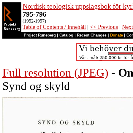
Nordisk teologisk uppslagsbok för kyr
795-796
(1952-1957)
Table of Contents / Innehåll
|
<< Previous
|
Next
Project Runeberg
|
Catalog
|
Recent Changes
|
Donate
|
Co
Full resolution (JPEG)
-
On
Synd og skyld