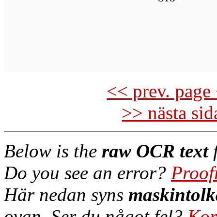
<< prev. page 
>> nästa si
Below is the
raw OCR text
f
Do you see an error?
Proof
Här nedan syns
maskintolk
ovan. Ser du något fel?
Kor