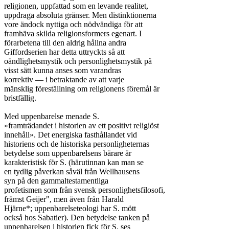
religionen, uppfattad som en levande realitet,

uppdraga absoluta gränser. Men distinktionerna

vore ändock nyttiga och nödvändiga för att

framhäva skilda religionsformers egenart. I

förarbetena till den aldrig hållna andra

Giffordserien har detta uttryckts så att

oändlighetsmystik och personlighetsmystik på

visst sätt kunna anses som varandras

korrektiv — i betraktande av att varje

mänsklig föreställning om religionens föremål är

bristfällig.

Med uppenbarelse menade S.

»framträdandet i historien av ett positivt religiöst

innehåll». Det energiska fasthållandet vid

historiens och de historiska personligheternas

betydelse som uppenbarelsens bärare är

karakteristisk för S. (härutinnan kan man se

en tydlig påverkan såväl från Wellhausens

syn på den gammaltestamentliga

profetismen som från svensk personlighetsfilosofi,

främst Geijer", men även från Harald

Hjärne*; uppenbarelseteologi har S. mött

också hos Sabatier). Den betydelse tanken på

uppenbarelsen i historien fick för S. ses
