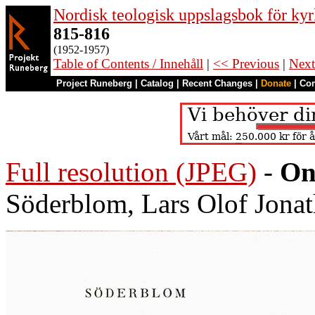
Nordisk teologisk uppslagsbok för kyr
815-816
(1952-1957)
Table of Contents / Innehåll
|
<< Previous
|
Next
Project Runeberg
|
Catalog
|
Recent Changes
|
Donate
|
Co
Full resolution (JPEG)
-
On
Söderblom, Lars Olof Jonat