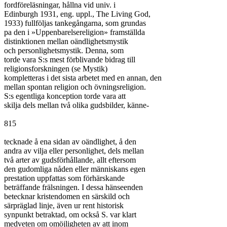
fordföreläsningar, hållna vid univ. i

Edinburgh 1931, eng. uppl., The Living God,

1933) fullföljas tankegångarna, som grundas

pa den i »Uppenbarelsereligion» framställda

distinktionen mellan oändlighetsmystik

och personlighetsmystik. Denna, som

torde vara S:s mest förblivande bidrag till

religionsforskningen (se Mystik)

kompletteras i det sista arbetet med en annan, den

mellan spontan religion och övningsreligion.

S:s egentliga konception torde vara att

skilja dels mellan två olika gudsbilder, känne-

815

tecknade å ena sidan av oändlighet, å den

andra av vilja eller personlighet, dels mellan

två arter av gudsförhållande, allt eftersom

den gudomliga nåden eller människans egen

prestation uppfattas som förhärskande

beträffande frälsningen. I dessa hänseenden

betecknar kristendomen en särskild och

särpräglad linje, även ur rent historisk

synpunkt betraktad, om också S. var klart

medveten om omöjligheten av att inom
