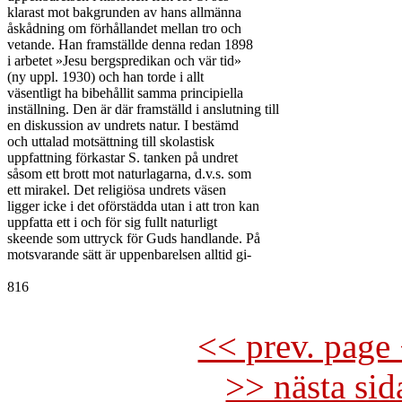
klarast mot bakgrunden av hans allmänna

åskådning om förhållandet mellan tro och

vetande. Han framställde denna redan 1898

i arbetet »Jesu bergspredikan och vär tid»

(ny uppl. 1930) och han torde i allt

väsentligt ha bibehållit samma principiella

inställning. Den är där framställd i anslutning till

en diskussion av undrets natur. I bestämd

och uttalad motsättning till skolastisk

uppfattning förkastar S. tanken på undret

såsom ett brott mot naturlagarna, d.v.s. som

ett mirakel. Det religiösa undrets väsen

ligger icke i det oförstädda utan i att tron kan

uppfatta ett i och för sig fullt naturligt

skeende som uttryck för Guds handlande. På

motsvarande sätt är uppenbarelsen alltid gi-

816

<< prev. page 
>> nästa si