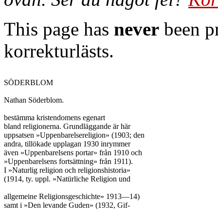
This page has
never
been pr
korrekturlästs.
SÖDERBLOM

Nathan Söderblom.

bestämma kristendomens egenart

bland religionerna. Grundläggande är här

uppsatsen »Uppenbarelsereligion» (1903; den

andra, tillökade upplagan 1930 inrymmer

även »Uppenbarelsens portar» från 1910 och

»Uppenbarelsens fortsättning» från 1911).

I »Naturlig religion och religionshistoria»

(1914, ty. uppl. »Natürliche Religion und

allgemeine Religionsgeschichte» 1913—14)

samt i »Den levande Guden» (1932, Gif-
