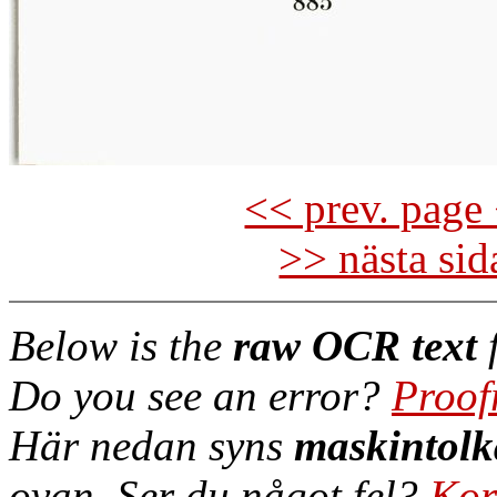
<< prev. page 
>> nästa si
Below is the
raw OCR text
f
Do you see an error?
Proof
Här nedan syns
maskintolk
ovan. Ser du något fel?
Kor