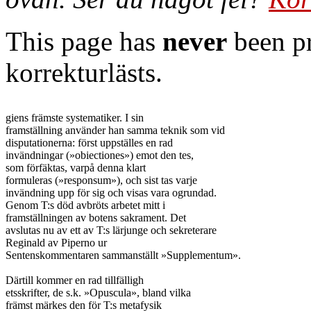
This page has
never
been pr
korrekturlästs.
giens främste systematiker. I sin

framställning använder han samma teknik som vid

disputationerna: först uppställes en rad

invändningar (»obiectiones») emot den tes,

som förfäktas, varpå denna klart

formuleras (»responsum»), och sist tas varje

invändning upp för sig och visas vara ogrundad.

Genom T:s död avbröts arbetet mitt i

framställningen av botens sakrament. Det

avslutas nu av ett av T:s lärjunge och sekreterare

Reginald av Piperno ur

Sentenskommentaren sammanställt »Supplementum».

Därtill kommer en rad tillfälligh

etsskrifter, de s.k. »Opuscula», bland vilka

främst märkes den för T:s metafysik
