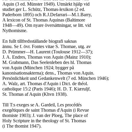
Aquin (3 ed. Münster 1949). Utmärkt hjälp vid

studiet ger L. Schütz, Thomas-lexikon (2 ed.

Paderborn 1895) och R.J.Defarrari—M.1.Barry,

A lexicon of St. Thomas Aquinas (Baltimore

1948—49). Om nyare översättningar, se litt. vid

Nythomisme.

En fullt tillfredsställande biografi saknas

ännu. Se f. övr. Fontes vitae S. Thomae, utg. av

D. Prümmer—H. Laurent (Toulouse 1912—37);

J. A. Endres, Thomas von Aquin (Mainz 1910);

M. Grabmann, Das Seelenleben des hl. Thomas

von Aquin (München 1924; bygger på

kanonisationsakterna); dens., Thomas von Aquin.

Persönlichkeit und Gedankenwelt (7 ed. München 1946);

A. Walz, art. Thomas d'Aquin i Dict. de théol.

catholique 15:2 (Paris 1946); H. D. T. Kiæruljf,

St. Thomas af Aquin (Khvn 1938).

Till T:s exeges se A. Gardeil, Les procédés

exegétiques de saint Thomas d'Aquin (i Revue

thomiste 1903); J. van der Ploeg, The place of

Holy Scripture in the theology of St. Thomas

(i The thomist 1947).
