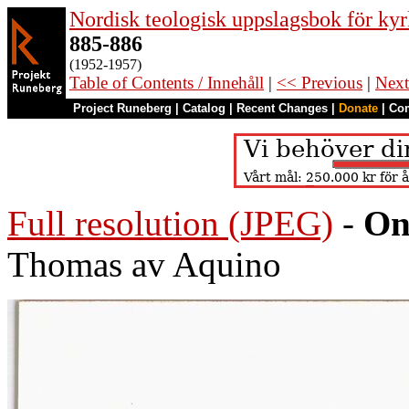
Nordisk teologisk uppslagsbok för kyr
885-886
(1952-1957)
Table of Contents / Innehåll
|
<< Previous
|
Next
Project Runeberg
|
Catalog
|
Recent Changes
|
Donate
|
Co
Full resolution (JPEG)
-
On
Thomas av Aquino