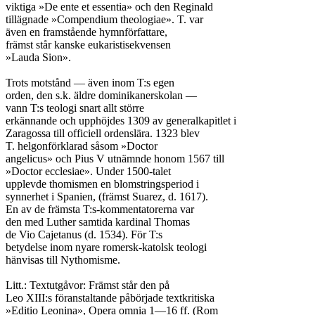
viktiga »De ente et essentia» och den Reginald

tillägnade »Compendium theologiae». T. var

även en framstående hymnförfattare,

främst står kanske eukaristisekvensen

»Lauda Sion».

Trots motstånd — även inom T:s egen

orden, den s.k. äldre dominikanerskolan —

vann T:s teologi snart allt större

erkännande och upphöjdes 1309 av generalkapitlet i

Zaragossa till officiell ordenslära. 1323 blev

T. helgonförklarad såsom »Doctor

angelicus» och Pius V utnämnde honom 1567 till

»Doctor ecclesiae». Under 1500-talet

upplevde thomismen en blomstringsperiod i

synnerhet i Spanien, (främst Suarez, d. 1617).

En av de främsta T:s-kommentatorerna var

den med Luther samtida kardinal Thomas

de Vio Cajetanus (d. 1534). För T:s

betydelse inom nyare romersk-katolsk teologi

hänvisas till Nythomisme.

Litt.: Textutgåvor: Främst står den på

Leo XIII:s föranstaltande påbörjade textkritiska

»Editio Leonina», Opera omnia 1—16 ff. (Rom
