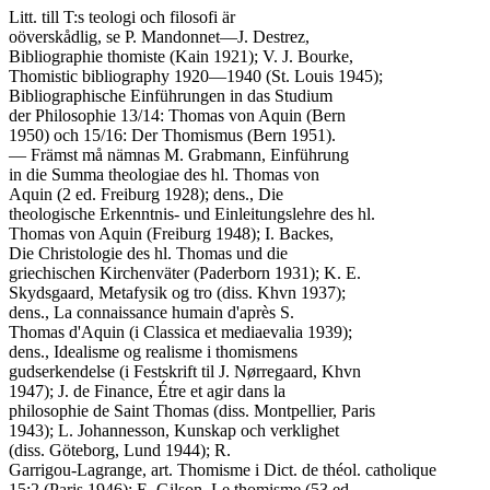
Litt. till T:s teologi och filosofi är

oöverskådlig, se P. Mandonnet—J. Destrez,

Bibliographie thomiste (Kain 1921); V. J. Bourke,

Thomistic bibliography 1920—1940 (St. Louis 1945);

Bibliographische Einführungen in das Studium

der Philosophie 13/14: Thomas von Aquin (Bern

1950) och 15/16: Der Thomismus (Bern 1951).

— Främst må nämnas M. Grabmann, Einführung

in die Summa theologiae des hl. Thomas von

Aquin (2 ed. Freiburg 1928); dens., Die

theologische Erkenntnis- und Einleitungslehre des hl.

Thomas von Aquin (Freiburg 1948); I. Backes,

Die Christologie des hl. Thomas und die

griechischen Kirchenväter (Paderborn 1931); K. E.

Skydsgaard, Metafysik og tro (diss. Khvn 1937);

dens., La connaissance humain d'après S.

Thomas d'Aquin (i Classica et mediaevalia 1939);

dens., Idealisme og realisme i thomismens

gudserkendelse (i Festskrift til J. Nørregaard, Khvn

1947); J. de Finance, Étre et agir dans la

philosophie de Saint Thomas (diss. Montpellier, Paris

1943); L. Johannesson, Kunskap och verklighet

(diss. Göteborg, Lund 1944); R.

Garrigou-Lagrange, art. Thomisme i Dict. de théol. catholique

15:2 (Paris 1946); E. Gilson, Le thomisme (53 ed.
