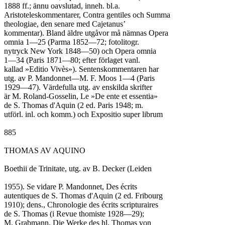
1888 ff.; ännu oavslutad, inneh. bl.a.

Aristoteleskommentarer, Contra gentiles och Summa

theologiae, den senare med Cajetanus’

kommentar). Bland äldre utgåvor må nämnas Opera

omnia 1—25 (Parma 1852—72; fotolitogr.

nytryck New York 1848—50) och Opera omnia

1—34 (Paris 1871—80; efter förlaget vanl.

kallad »Editio Vivès»). Sentenskommentaren har

utg. av P. Mandonnet—M. F. Moos 1—4 (Paris

1929—47). Värdefulla utg. av enskilda skrifter

är M. Roland-Gosselin, Le »De ente et essentia»

de S. Thomas d'Aquin (2 ed. Paris 1948; m.

utförl. inl. och komm.) och Expositio super librum

885

THOMAS AV AQUINO

Boethii de Trinitate, utg. av B. Decker (Leiden

1955). Se vidare P. Mandonnet, Des écrits

autentiques de S. Thomas d'Aquin (2 ed. Fribourg

1910); dens., Chronologie des écrits scripturaires

de S. Thomas (i Revue thomiste 1928—29);

M. Grabmann, Die Werke des hl. Thomas von
