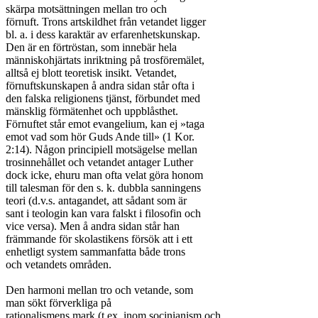
skärpa motsättningen mellan tro och

förnuft. Trons artskildhet från vetandet ligger

bl. a. i dess karaktär av erfarenhetskunskap.

Den är en förtröstan, som innebär hela

människohjärtats inriktning på trosföremälet,

alltså ej blott teoretisk insikt. Vetandet,

förnuftskunskapen å andra sidan står ofta i

den falska religionens tjänst, förbundet med

mänsklig förmätenhet och uppblåsthet.

Förnuftet står emot evangelium, kan ej »taga

emot vad som hör Guds Ande till» (1 Kor.

2:14). Någon principiell motsägelse mellan

trosinnehållet och vetandet antager Luther

dock icke, ehuru man ofta velat göra honom

till talesman för den s. k. dubbla sanningens

teori (d.v.s. antagandet, att sådant som är

sant i teologin kan vara falskt i filosofin och

vice versa). Men å andra sidan står han

främmande för skolastikens försök att i ett

enhetligt system sammanfatta både trons

och vetandets områden.

Den harmoni mellan tro och vetande, som

man sökt förverkliga på

rationalismens mark (t.ex. inom socinianism och
