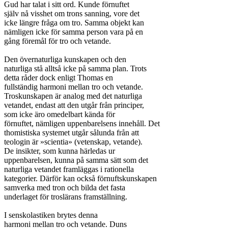
Gud har talat i sitt ord. Kunde förnuftet

själv nå visshet om trons sanning, vore det

icke längre fråga om tro. Samma objekt kan

nämligen icke för samma person vara på en

gång föremål för tro och vetande.

Den övernaturliga kunskapen och den

naturliga stå alltså icke på samma plan. Trots

detta råder dock enligt Thomas en

fullständig harmoni mellan tro och vetande.

Troskunskapen är analog med det naturliga

vetandet, endast att den utgår från principer,

som icke äro omedelbart kända för

förnuftet, nämligen uppenbarelsens innehåll. Det

thomistiska systemet utgår sålunda från att

teologin är »scientia» (vetenskap, vetande).

De insikter, som kunna härledas ur

uppenbarelsen, kunna på samma sätt som det

naturliga vetandet framläggas i rationella

kategorier. Därför kan också förnuftskunskapen

samverka med tron och bilda det fasta

underlaget för troslärans framställning.

I senskolastiken brytes denna

harmoni mellan tro och vetande. Duns
