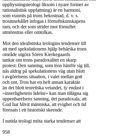
uppliysningsteologi liksom i nyare former av

rationalistisk uppfattning) är en harmoni,

som vunnits på trons bekostnad, d. v. s.

trosinnehållet infogas i förnuftskunskapens

ram, och det som strider mot förnuftet

utmönstras eller omtolkas.

Mot den idealistiska teologins tendenser till

att med spekulationens hjälp behärska trons

område utgöra Sören Kierkegaards

tankar om trons paradoxalitet en skarp

protest: Den sanning, som tron hänför sig till,

nås aldrig på spekulationens väg utan blott

i avgörelsens situation, i valet mellan gott

och ont. Tron har en helt annan karaktär

än det blott teoretiska vetandet, ty endast i

»innerlighetens lidelse» kan man tillägna sig

uppenbarelsens sanning, det paradoxala, att

Gud har blivit människa, att evighet och tid

förenats i ett historiskt skeende.

I nutida teologi möta starka tendenser att

958
