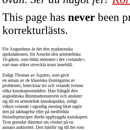
This page has
never
been pr
korrekturlästs.
För Augustinus är det den nyplatonska

spekulationen, för Anselm den aristoteliska

10-giken, som bilda mönstret i det »vetande»,

vari man söker utveckla trons innehåll.

Enligt Thomas av Aquino, som givit

en annan av de klassiska lösningarna av

problemet, betecknar tro och vetande tvenne

olika kunskapsområden. Han frångår den

augustinska illuminationsteorin och ansluter

sig till en aristotelisk kunskapslära, enligt

vilken vetande i egentlig mening blott utgör

den på iakttagelse eller på medfödda

förnuftsprinciper direkt uppbyggda kunskapen.

Tron grundar däremot sin visshet på en

annans auktoritet. Den hänför sig till det som
