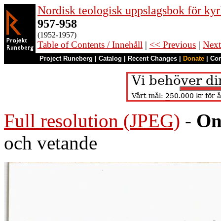
Nordisk teologisk uppslagsbok för kyr
957-958
(1952-1957)
Table of Contents / Innehåll
|
<< Previous
|
Next
Project Runeberg
|
Catalog
|
Recent Changes
|
Donate
|
Co
Full resolution (JPEG)
-
On
och vetande