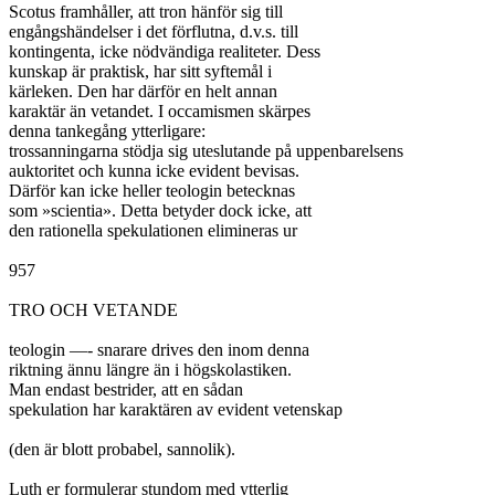
Scotus framhåller, att tron hänför sig till

engångshändelser i det förflutna, d.v.s. till

kontingenta, icke nödvändiga realiteter. Dess

kunskap är praktisk, har sitt syftemål i

kärleken. Den har därför en helt annan

karaktär än vetandet. I occamismen skärpes

denna tankegång ytterligare:

trossanningarna stödja sig uteslutande på uppenbarelsens

auktoritet och kunna icke evident bevisas.

Därför kan icke heller teologin betecknas

som »scientia». Detta betyder dock icke, att

den rationella spekulationen elimineras ur

957

TRO OCH VETANDE

teologin —- snarare drives den inom denna

riktning ännu längre än i högskolastiken.

Man endast bestrider, att en sådan

spekulation har karaktären av evident vetenskap

(den är blott probabel, sannolik).

Luth er formulerar stundom med ytterlig
