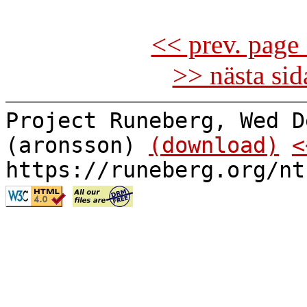
<< prev. page 
>> nästa si
Project Runeberg, Wed D
(aronsson)
(download)
<
https://runeberg.org/nt