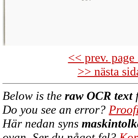
<< prev. page 
>> nästa si
Below is the
raw OCR text
f
Do you see an error?
Proof
Här nedan syns
maskintolk
ovan. Ser du något fel?
Kor