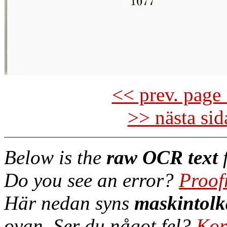
<< prev. page 
>> nästa si
Below is the
raw OCR text
f
Do you see an error?
Proof
Här nedan syns
maskintolk
ovan. Ser du något fel?
Kor