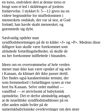
en torso, endvidere deri at denne torso er

brugt som et led i skildringen af jordens

fordærvelse. I stykket 6: 5—12 gives nu en

videre begrundelse for straffedommen i

menneskets ondskab, der var så stor, at Gud

fortrød, han havde skabt mennesket, og

græmmede sig dybt.

Sædvanlig opdeler man

syndflodsberetningen på de to kilder »J» og »P». Medens disse

tidligere kun skulle være forekommet som

afsluttede fortællingshelheder, så skulle de

nu her forekomme indflettede i hinanden.

Ideen om en oversvømmelse af hele verden

mener man ikke kan være opstået af sig selv

i Kanaan, da klimaet dér ikke passer dertil.

Der findes også karakteristiske termini, der

som fremmedord i fortællingen synes at vise

bort fra Kanaan. Selve ordet mabbul —

vandflod — er utvivlsomt af babylonisk

oprindelse. Det er derfor almindelig antaget,

at de israelitiske syndflodstraditioner på en

eller anden måde hviler på de

sumeriskbabyloniske overleveringer om den store
