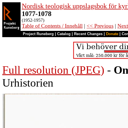
Nordisk teologisk uppslagsbok för kyr
1077-1078
(1952-1957)
Table of Contents / Innehåll
|
<< Previous
|
Next
Project Runeberg
|
Catalog
|
Recent Changes
|
Donate
|
Co
Full resolution (JPEG)
-
On
Urhistorien