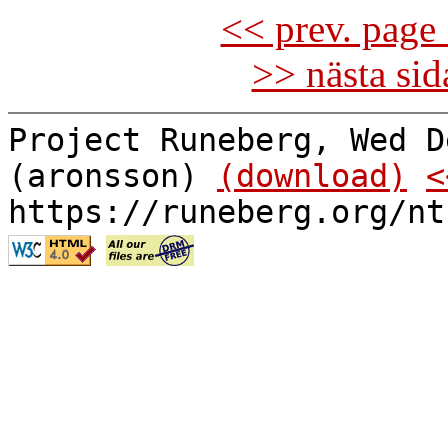
<< prev. page 
>> nästa si
Project Runeberg, Wed D
(aronsson)
(download)
<
https://runeberg.org/nt