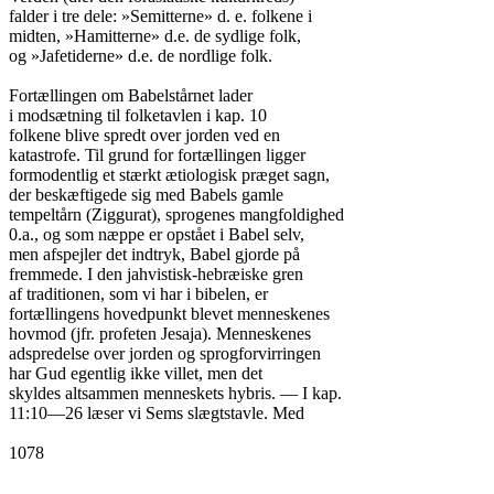
falder i tre dele: »Semitterne» d. e. folkene i

midten, »Hamitterne» d.e. de sydlige folk,

og »Jafetiderne» d.e. de nordlige folk.

Fortællingen om Babelstårnet lader

i modsætning til folketavlen i kap. 10

folkene blive spredt over jorden ved en

katastrofe. Til grund for fortællingen ligger

formodentlig et stærkt ætiologisk præget sagn,

der beskæftigede sig med Babels gamle

tempeltårn (Ziggurat), sprogenes mangfoldighed

0.a., og som næppe er opstået i Babel selv,

men afspejler det indtryk, Babel gjorde på

fremmede. I den jahvistisk-hebræiske gren

af traditionen, som vi har i bibelen, er

fortællingens hovedpunkt blevet menneskenes

hovmod (jfr. profeten Jesaja). Menneskenes

adspredelse over jorden og sprogforvirringen

har Gud egentlig ikke villet, men det

skyldes altsammen menneskets hybris. — I kap.

11:10—26 læser vi Sems slægtstavle. Med

1078
