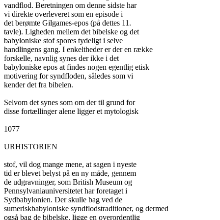
vandflod. Beretningen om denne sidste har

vi direkte overleveret som en episode i

det berømte Gilgames-epos (på dettes 11.

tavle). Ligheden mellem det bibelske og det

babyloniske stof spores tydeligt i selve

handlingens gang. I enkeltheder er der en række

forskelle, navnlig synes der ikke i det

babyloniske epos at findes nogen egentlig etisk

motivering for syndfloden, således som vi

kender det fra bibelen.

Selvom det synes som om der til grund for

disse fortællinger alene ligger et mytologisk

1077

URHISTORIEN

stof, vil dog mange mene, at sagen i nyeste

tid er blevet belyst på en ny måde, gennem

de udgravninger, som British Museum og

Pennsylvaniauniversitetet har foretaget i

Sydbabylonien. Der skulle bag ved de

sumeriskbabyloniske syndflodstraditioner, og dermed

også bag de bibelske, ligge en overordentlig
