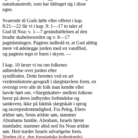
naturkatastrofe, som har tildraget sig i disse

egne.

Svarende til Guds løfte efter offeret i kap.

8:21—22 får vi i kap. 9: 1—17 to taler af

Gud til Noa: v. 1—7 genindstiftelsen af den

brudte skabelsesorden og v. 8—17

pagtslutningen. Pagtens indhold er, at Gud aldrig

mere vil ødelægge jorden med en vandflod,

og pagtens tegn er buen i skyen. —

I kap. 10 læser vi nu om folkenes

udbredelse over jorden efter

syndfloden. Dette berettes ved en art

verdenshistorie-geografi i slægtstavlens form, en

oversigt over alle de folk man kendte eller

havde hørt om. »Slægtskabet» mellem folkene

beror på deres indbyrdes forbindelse og

samkvem, ikke på faktisk slægtskab i sprog

og raceejendommelighed. Fra Peleg, Ebers

ældste søn, Sems ældste søn, stammer

Abrahams familie. Abraham, Israels første

stamfader, stammer altså ned fra Noas ældste

søn. Heri træder Israels udvælgelse frem.

Verden (d.e. den forasiatiske kulturkreds)
