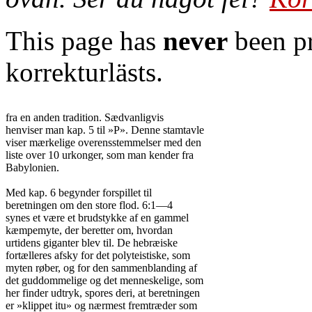
This page has
never
been pr
korrekturlästs.
fra en anden tradition. Sædvanligvis

henviser man kap. 5 til »P». Denne stamtavle

viser mærkelige overensstemmelser med den

liste over 10 urkonger, som man kender fra

Babylonien.

Med kap. 6 begynder forspillet til

beretningen om den store flod. 6:1—4

synes et være et brudstykke af en gammel

kæmpemyte, der beretter om, hvordan

urtidens giganter blev til. De hebræiske

fortælleres afsky for det polyteistiske, som

myten røber, og for den sammenblanding af

det guddommelige og det menneskelige, som

her finder udtryk, spores deri, at beretningen

er »klippet itu» og nærmest fremtræder som
