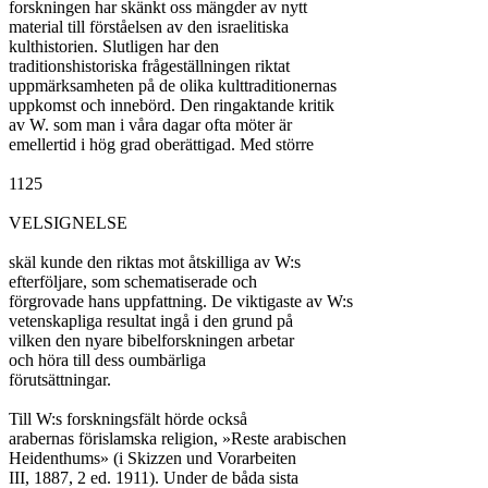
forskningen har skänkt oss mängder av nytt

material till förståelsen av den israelitiska

kulthistorien. Slutligen har den

traditionshistoriska frågeställningen riktat

uppmärksamheten på de olika kulttraditionernas

uppkomst och innebörd. Den ringaktande kritik

av W. som man i våra dagar ofta möter är

emellertid i hög grad oberättigad. Med större

1125

VELSIGNELSE

skäl kunde den riktas mot åtskilliga av W:s

efterföljare, som schematiserade och

förgrovade hans uppfattning. De viktigaste av W:s

vetenskapliga resultat ingå i den grund på

vilken den nyare bibelforskningen arbetar

och höra till dess oumbärliga

förutsättningar.

Till W:s forskningsfält hörde också

arabernas förislamska religion, »Reste arabischen

Heidenthums» (i Skizzen und Vorarbeiten

III, 1887, 2 ed. 1911). Under de båda sista
