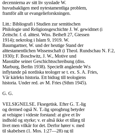
decennierna av sitt liv sysslade W.

huvudsakligen med nytestamentliga problem,

framför allt ur evangelieforskningen.

Litt.: Bibliografi i Studien zur semitischen

Philologie und Religionsgeschichte J. W. gewidmet (i

Zeitschr. f. d. alttest. Wiss. Beiheft 27, Giessen

1914); nekrolog i Islam 9, 1919. W.

Baumgartner, W. und der heutige Stand der

alttestamentlichen Wissenschaft (i Theol. Rundschau N. F.2,

1930); F. Boschwitz, J. W., Motive und

Masstäbe seiner Geschichtsschreibung (diss.

Marburg, Berlin 1938). Speciellt angående W:s

inflytande på nordiska teologer se t. ex. S. A. Fries,

Vår kärleks historia. Ett bidrag till teologiens

historia. Under red. av M. Fries (Sthm 1945).

G. G.

VELSIGNELSE. Fksegetisk. Efter G. T.-lig

og dermed også N. T.-lig sprogbrug betyder

at velsigne i videste forstand: at give et liv

indhold og styrke; v. er altså ikke et tillæg til

livet men vilkår for det. Derfor hører v. med

til skabelsen (1. Mos. 1:27—28) og til
