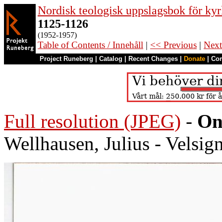
Nordisk teologisk uppslagsbok för kyr
1125-1126
(1952-1957)
Table of Contents / Innehåll
|
<< Previous
|
Next
Project Runeberg
|
Catalog
|
Recent Changes
|
Donate
|
Co
Full resolution (JPEG)
-
On
Wellhausen, Julius - Velsig