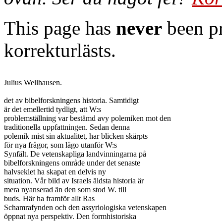
This page has
never
been pr
korrekturlästs.
Julius Wellhausen.

det av bibelforskningens historia. Samtidigt

är det emellertid tydligt, att W:s

problemställning var bestämd avy polemiken mot den

traditionella uppfattningen. Sedan denna

polemik mist sin aktualitet, har blicken skärpts

för nya frågor, som lågo utanför W:s

Synfält. De vetenskapliga landvinningarna på

bibelforskningens område under det senaste

halvseklet ha skapat en delvis ny

situation. Vår bild av Israels äldsta historia är

mera nyanserad än den som stod W. till

buds. Här ha framför allt Ras

Schamrafynden och den assyriologiska vetenskapen

öppnat nya perspektiv. Den formhistoriska
