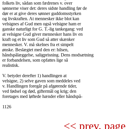
folkets liv, sådan som fædrenes v. over

sønnerne viser det: deres sidste handling før de

dør er at give deres sønner guddomsstyrken

og livskraften. At mennesker ikke blot kan

velsignes af Gud men også velsigne ham er

ganske naturligt for G. T.-lig tankegang: ved

at velsigne Gud giver mennesker hans liv en

kraft og et liv som Gud så atter skænker

mennesker. V. må skelnes fra et simpelt

ønske. Beslægtet med den er: hilsen,

håndspålæggelse, saligprisning. Dens modsætning

er forbandelsen, som opfattes lige så

realistisk.

V. betyder derefter 1) handlingen at

velsigne, 2) selve gaven som meddeles ved

v. Handlingen foregår på afgørende tider,

ved fødsel og død, giftermål og krig; den

foretages med løftede hænder eller håndspå-

1126

<< prev. page 