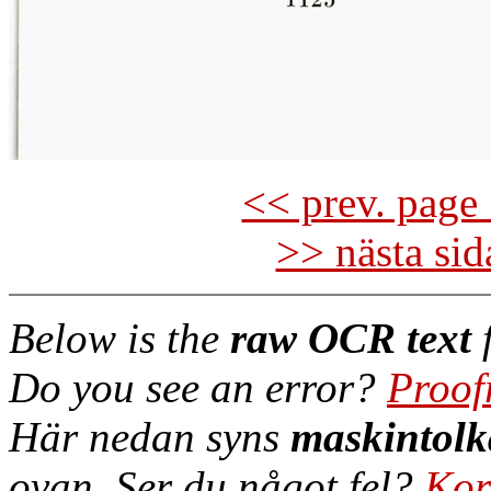
<< prev. page 
>> nästa si
Below is the
raw OCR text
f
Do you see an error?
Proof
Här nedan syns
maskintolk
ovan. Ser du något fel?
Kor