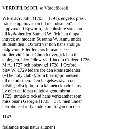
VERDIFILOSOFI, se Värdefilosofi.

WESLEY, John (1703—1791), engelsk präst,

främste upphovsman till metodism en*.

Uppvuxen i Epworth, Lincolnshire som son

till kyrkoherden Samuel W. fick han djupa

intryck av modern Susanna W. Ännu under

studenttiden i Oxford var hon hans andliga

rådgivare. Efter fem års humanistiska

studier vid Christ Church övergick han till

teologien, blev fellow vid Lincoln College 1726,

M.A. 1727 och prästvigd 1728. I Oxford

blev W. 1729 ledare för den krets studenter

(»The holy club»), som blev upprinnelsen

till metodismen. Den helgelsesträvan och

kristliga disciplin, som kännetecknade hans

liv efter ett första religiöst genombrott

1725, utmärkte också hans verksamhet som

missionär i Georgia (1735—37), men under

herrnhutiskt inflytande kom frågan om den

1143

frälsande trons natur alltmer i
