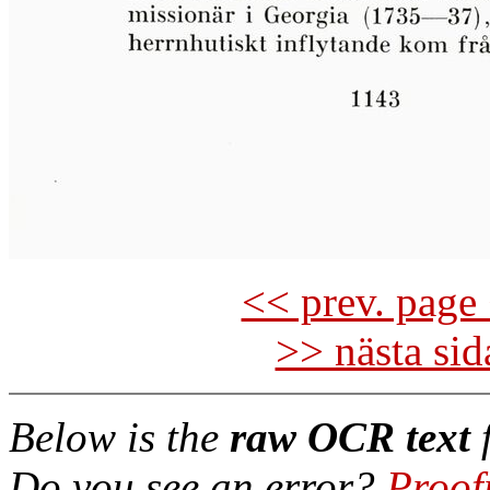
<< prev. page 
>> nästa si
Below is the
raw OCR text
f
Do you see an error?
Proof