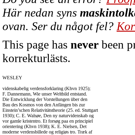
Här nedan syns
maskintolk
ovan. Ser du något fel?
Kor
This page has
never
been pr
korrekturlästs.
WESLEY

videnskabelig verdensforklaring (Khvn 1925);

F. Dannemann, Wie unser Weltbild entstand.

Die Entwicklung der Vorstellungen über den

Bau des Kosmos von den Anfängen bis zur

Einstein’schen Relativitätstheorie (25. ed. Stuttgart

1930); C. E. Walsøe, Den ny naturvidenskab og

vor gamle kristentro. Et forsøg paa en principiel

orientering (Khvn 1938); K. E. Nielsen, Det

moderne verdensbillede og religiøs tro. Træk af
