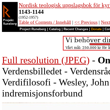
Nordisk teologisk uppslagsbok för kyr
1143-1144
(1952-1957)
Table of Contents / Innehåll
|
<< Previous
|
Next
Project Runeberg
|
Catalog
|
Recent Changes
|
Donate
|
Co
Full resolution (JPEG)
-
On
Verdensbilledet - Verdensråd
Verdifilosofi - Wesley, John
indremisjonsforbund