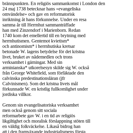
brännpunkten. En religiös sammankomst i London den

24 maj 1738 betecknar hans »evangeliska

omvändelse» och gav en reformatorisk

inriktning åt hans förkunnelse. Under en resa

samma år till Herrnhut sammanträffade

han med Zinzendorf i Marienborn. Redan

1740 kom det emellertid till en brytning med

herrnhutismen. Gentemot kvietism*

och antinomism* i herrnhutiska kretsar

betonade W. lagens betydelse för det kristna

livet, bruket av nådemedlen och trons

verksamhet i gärningar. Med sin

arminianska* utkorelsesyn skilde sig W. också

från George Whitefield, som förfäktade den

calvinska predestinationsläran (jfr

Calvinismen). Som det kristna livets mål

förkunnade W. en kristlig fullkomlighet under

jordiska villkor.

Genom sin evangelisatoriska verksamhet

men också genom sitt sociala

reformarbete gav W. i en tid av religiös

likgiltighet och moralisk förslappning stöten till

en väldig folkväckelse. Likaså bidrog han

att i den framväxande industrialismens första
