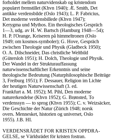
forholdet mellem naturvidenskab og kristendom

populært fremstillet (Khvn 1940); Æ. Smith, Det

antikke verdensbilde (Oslo 1943); L. P. Fabricius,

Det moderne verdensbillede (Khvn 1947);

Kerygma und Mythos. Ein theologisches Gespräch

1—3, udg. av H. W. Bartsch (Hamburg 1948—54);

H. P. l'Orange, Keiseren på himmeltronen (Oslo

1949; om kosmos-symboler); G. Hove, Gespräch

zwischen Theologie und Physik (Gladbeck 1950);

O. A. Dilschneider, Das christliche Weltbild

(Gütersloh 1951); H. Dolch, Theologie und Physik.

Der Wandel in der Strukturauffassung

naturwissenschaftlicher Erkenntnis und seine

theologische Bedeutung (Naturphilosophische Beiträge

3, Freiburg 1951); F. Dessauer, Religion im Lichte

der heutigen Naturwissenschaft (3. ed.

Frankfurt a. M. 1952); M. Pihl, Den moderne

naturerkendelse (Khvn 1952); G. Brønsted, To

verdenssyn — to sprog (Khvn 1955); C. v. Weizsäcker,

Die Geschichte der Natur (Zürich 1948; norsk

overs. Mennesket, historien og universet, Oslo

1955). J.B. HI.

VERDENSRÅDET FOR KRISTEN OPPDRA-

GELSE, se Världsrädet för kristen fostran.
