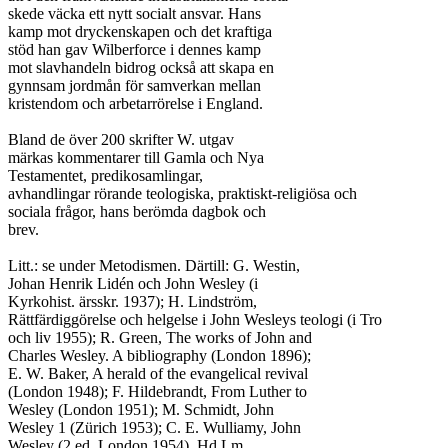
skede väcka ett nytt socialt ansvar. Hans

kamp mot dryckenskapen och det kraftiga

stöd han gav Wilberforce i dennes kamp

mot slavhandeln bidrog också att skapa en

gynnsam jordmån för samverkan mellan

kristendom och arbetarrörelse i England.

Bland de över 200 skrifter W. utgav

märkas kommentarer till Gamla och Nya

Testamentet, predikosamlingar,

avhandlingar rörande teologiska, praktiskt-religiösa och

sociala frågor, hans berömda dagbok och

brev.

Litt.: se under Metodismen. Därtill: G. Westin,

Johan Henrik Lidén och John Wesley (i

Kyrkohist. ärsskr. 1937); H. Lindström,

Rättfärdiggörelse och helgelse i John Wesleys teologi (i Tro

och liv 1955); R. Green, The works of John and

Charles Wesley. A bibliography (London 1896);

E. W. Baker, A herald of the evangelical revival

(London 1948); F. Hildebrandt, From Luther to

Wesley (London 1951); M. Schmidt, John

Wesley 1 (Zürich 1953); C. E. Wulliamy, John

Wesley (2 ed. London 1954). Hd Lm
