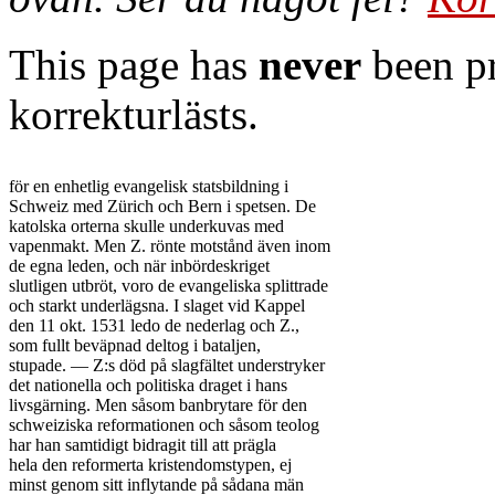
This page has
never
been pr
korrekturlästs.
för en enhetlig evangelisk statsbildning i

Schweiz med Zürich och Bern i spetsen. De

katolska orterna skulle underkuvas med

vapenmakt. Men Z. rönte motstånd även inom

de egna leden, och när inbördeskriget

slutligen utbröt, voro de evangeliska splittrade

och starkt underlägsna. I slaget vid Kappel

den 11 okt. 1531 ledo de nederlag och Z.,

som fullt beväpnad deltog i bataljen,

stupade. — Z:s död på slagfältet understryker

det nationella och politiska draget i hans

livsgärning. Men såsom banbrytare för den

schweiziska reformationen och såsom teolog

har han samtidigt bidragit till att prägla

hela den reformerta kristendomstypen, ej

minst genom sitt inflytande på sådana män
