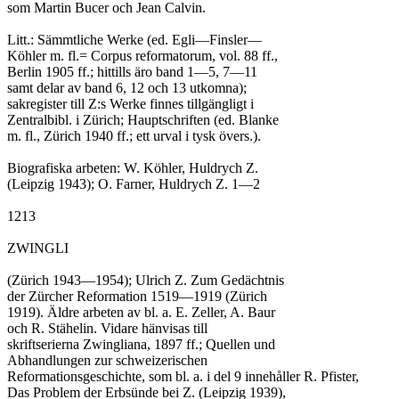
som Martin Bucer och Jean Calvin.

Litt.: Sämmtliche Werke (ed. Egli—Finsler—

Köhler m. fl.= Corpus reformatorum, vol. 88 ff.,

Berlin 1905 ff.; hittills äro band 1—5, 7—11

samt delar av band 6, 12 och 13 utkomna);

sakregister till Z:s Werke finnes tillgängligt i

Zentralbibl. i Zürich; Hauptschriften (ed. Blanke

m. fl., Zürich 1940 ff.; ett urval i tysk övers.).

Biografiska arbeten: W. Köhler, Huldrych Z.

(Leipzig 1943); O. Farner, Huldrych Z. 1—2

1213

ZWINGLI

(Zürich 1943—1954); Ulrich Z. Zum Gedächtnis

der Zürcher Reformation 1519—1919 (Zürich

1919). Äldre arbeten av bl. a. E. Zeller, A. Baur

och R. Stähelin. Vidare hänvisas till

skriftserierna Zwingliana, 1897 ff.; Quellen und

Abhandlungen zur schweizerischen

Reformationsgeschichte, som bl. a. i del 9 innehåller R. Pfister,

Das Problem der Erbsünde bei Z. (Leipzig 1939),
