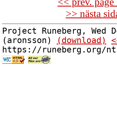
<< prev. page 
>> nästa si
Project Runeberg, Wed D
(aronsson)
(download)
<
https://runeberg.org/nt