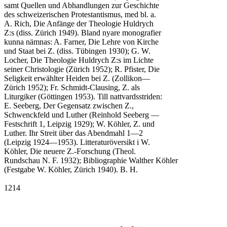
samt Quellen und Abhandlungen zur Geschichte

des schweizerischen Protestantismus, med bl. a.

A. Rich, Die Anfänge der Theologie Huldrych

Z:s (diss. Zürich 1949). Bland nyare monografier

kunna nämnas: A. Farner, Die Lehre von Kirche

und Staat bei Z. (diss. Tübingen 1930); G. W.

Locher, Die Theologie Huldrych Z:s im Lichte

seiner Christologie (Zürich 1952); R. Pfister, Die

Seligkeit erwählter Heiden bei Z. (Zollikon—

Zürich 1952); Fr. Schmidt-Clausing, Z. als

Liturgiker (Göttingen 1953). Till nattvardsstriden:

E. Seeberg, Der Gegensatz zwischen Z.,

Schwenckfeld und Luther (Reinhold Seeberg —

Festschrift 1, Leipzig 1929); W. Köhler, Z. und

Luther. Ihr Streit über das Abendmahl 1—2

(Leipzig 1924—1953). Litteraturöversikt i W.

Köhler, Die neuere Z.-Forschung (Theol.

Rundschau N. F. 1932); Bibliographie Walther Köhler

(Festgabe W. Köhler, Zürich 1940). B. H.

1214
