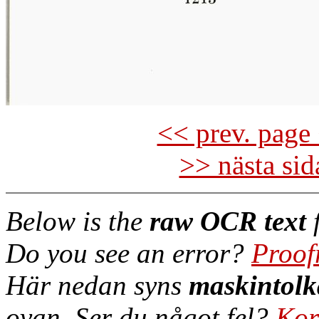
<< prev. page 
>> nästa si
Below is the
raw OCR text
f
Do you see an error?
Proof
Här nedan syns
maskintolk
ovan. Ser du något fel?
Kor