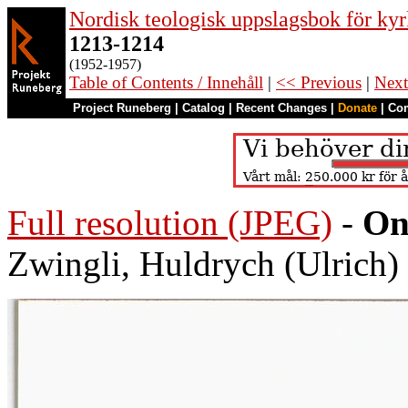
Nordisk teologisk uppslagsbok för kyr
1213-1214
(1952-1957)
Table of Contents / Innehåll
|
<< Previous
|
Next
Project Runeberg
|
Catalog
|
Recent Changes
|
Donate
|
Co
Full resolution (JPEG)
-
On
Zwingli, Huldrych (Ulrich)