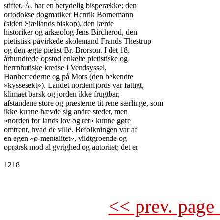
stiftet. Å. har en betydelig bisperække: den

ortodokse dogmatiker Henrik Bornemann

(siden Sjællands biskop), den lærde

historiker og arkæolog Jens Bircherod, den

pietistisk påvirkede skolemand Frands Thestrup

og den ægte pietist Br. Brorson. I det 18.

århundrede opstod enkelte pietistiske og

herrnhutiske kredse i Vendsyssel,

Hanherrederne og på Mors (den bekendte

»kyssesekt»). Landet nordenfjords var fattigt,

klimaet barsk og jorden ikke frugtbar,

afstandene store og præsterne tit rene særlinge, som

ikke kunne hævde sig andre steder, men

»norden for lands lov og ret» kunne gøre

omtrent, hvad de ville. Befolkningen var af

en egen »ø-mentalitet», vildtgroende og

oprørsk mod al gvrighed og autoritet; det er

1218

<< prev. page 