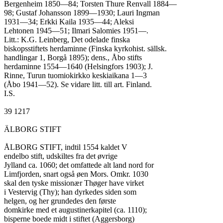
Bergenheim 1850—84; Torsten Thure Renvall 1884—

98; Gustaf Johansson 1899—1930; Lauri Ingman

1931—34; Erkki Kaila 1935—44; Aleksi

Lehtonen 1945—51; Ilmari Salomies 1951—.

Litt.: K.G. Leinberg, Det odelade finska

biskopsstiftets herdaminne (Finska kyrkohist. sällsk.

handlingar 1, Borgå 1895); dens., Åbo stifts

herdaminne 1554—1640 (Helsingfors 1903); J.

Rinne, Turun tuomiokirkko keskiaikana 1—3

(Åbo 1941—52). Se vidare litt. till art. Finland.

I.S.

39 1217

ÄLBORG STIFT

ÅLBORG STIFT, indtil 1554 kaldet V

endelbo stift, udskiltes fra det øvrige

Jylland ca. 1060; det omfattede alt land nord for

Limfjorden, snart også øen Mors. Omkr. 1030

skal den tyske missionær Thøger have virket

i Vestervig (Thy); han dyrkedes siden som

helgen, og her grundedes den første

domkirke med et augustinerkapitel (ca. 1110);

bisperne boede midt i stiftet (Aggersborg)
