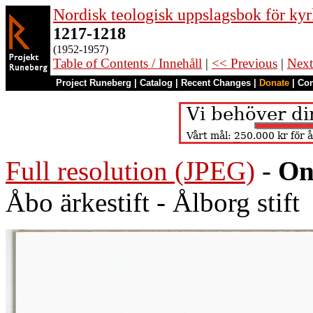
Nordisk teologisk uppslagsbok för kyr
1217-1218
(1952-1957)
Table of Contents / Innehåll
|
<< Previous
|
Next
Project Runeberg
|
Catalog
|
Recent Changes
|
Donate
|
Co
Full resolution (JPEG)
-
On
Åbo ärkestift - Ålborg stift