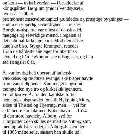
og kom — uvist hvordan — i besiddelse af

kongsgården Børglum (midt i Vendsyssel),

hvor ca. 1200 et

præmonstratenser-domkapitel grundedes og prægtige bygninger —

endnu en ypperlig seværdighed — rejstes.

Børglum-bisperne var oftest af dansk adel,

mægtige og selvrådige mænd, i regelen af

det national-kirkelige parti. Mod den sidste

katolske bisp, Stygge Krumpen, rettedes

1536 de hårdeste anklager for libertinsk

levned og hårde økonomiske udsugelser, og han

sad fængslet 6 år.

Å. var iøvrigt helt uberørt af luthersk

vækkelse, og de første evangeliske bisper havde

store vanskeligheder. Kun meget langsomt

trængte den nye tro og kirkeskik igennem.

For at løsrive Å. fra den katolske fortid

henlagdes bispesædet først til Nykøbing Mors,

siden til Thisted og Hjørring, men — vel for

at få bedre kontakt med København — 1554

til den store havneby Ålborg, syd for

Limfjorden; den skiltes dermed fra Viborg stift,

men upraktisk var det, at Ålborg-bispen lige

til 1865 måtte sejle, såsnart han skulle ud i
