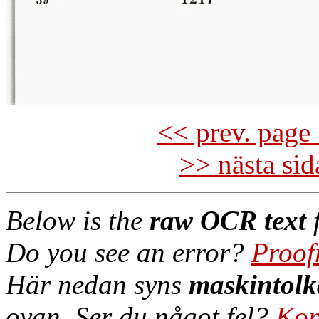
<< prev. page 
>> nästa si
Below is the
raw OCR text
f
Do you see an error?
Proof
Här nedan syns
maskintolk
ovan. Ser du något fel?
Kor