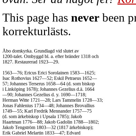
This page has
never
been pr
korrekturlästs.
Åbo domkyrka. Grundlagd vid slutet av

1200-talet. Ombyggd bl. a. efter bränder 1318 och

1827. Restaurerad 1923—29.

1563—76; Ericus Erici Sorolainen 1583—1625;

Isac Rothovius 1627—52; Eskil Petraeus 1652—

57; Johannes Terserus 1658—64 (d. som biskop

i Linköping 1678); Johannes Gezelius d.ä. 1664

—90; Johannes Gezelius d. y. 1690—1718;

Herman Witte 1721—28; Lars Tammelin 1728—33;

Jonas Fahlenius 1734—48; Johannes Brovallius

1749—55; Karl Fredrik Mennander 1757—75

(d. som ärkebiskop i Upsala 1785); Jakob

Haartman 1776—88; Jakob Gadolin 1788—1802;

Jakob Tengström 1803—32 (1817 ärkebiskop);

Erik Gabriel Melartin 1833—47; Edvard
